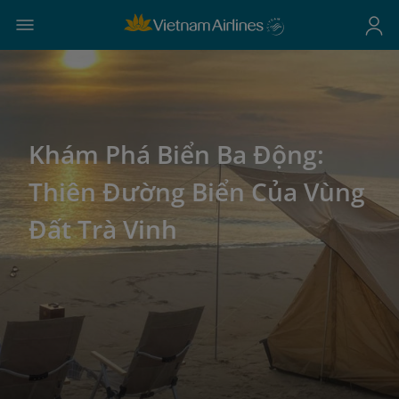
Khám Phá Biển Ba Động:
Thiên Đường Biển Của Vùng
Đất Trà Vinh