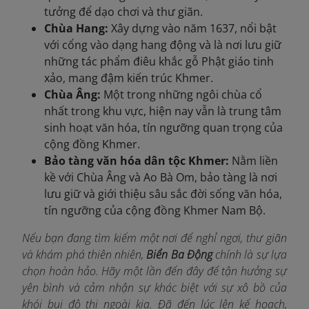
tưởng để dạo chơi và thư giãn.
Chùa Hang:
Xây dựng vào năm 1637, nổi bật
với cổng vào dạng hang động và là nơi lưu giữ
những tác phẩm điêu khắc gỗ Phật giáo tinh
xảo, mang đậm kiến trúc Khmer.
Chùa Âng:
Một trong những ngôi chùa cổ
nhất trong khu vực, hiện nay vẫn là trung tâm
sinh hoạt văn hóa, tín ngưỡng quan trọng của
cộng đồng Khmer.
Bảo tàng văn hóa dân tộc Khmer:
Nằm liền
kề với Chùa Âng và Ao Bà Om, bảo tàng là nơi
lưu giữ và giới thiệu sâu sắc đời sống văn hóa,
tín ngưỡng của cộng đồng Khmer Nam Bộ.
Nếu bạn đang tìm kiếm một nơi để nghỉ ngơi, thư giãn
và khám phá thiên nhiên,
Biển Ba Động
chính là sự lựa
chọn hoàn hảo. Hãy một lần đến đây để tận hưởng sự
yên bình và cảm nhận sự khác biệt với sự xô bồ của
khói bụi đô thị ngoài kia. Đã đến lúc lên kế hoạch,