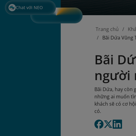
Chat với NEO
Trang chủ
Kh
Bãi Dứa Vũng 
Bãi Dứ
người 
Bãi Dứa, hay còn g
những ai muốn tì
khách sẽ có cơ hộ
có.