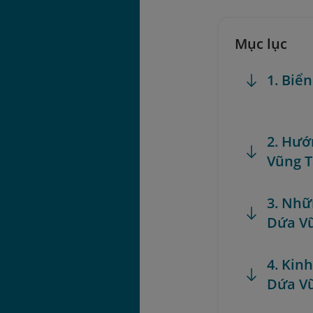
Mục lục
1. Biể
2. Hướ
Vũng 
3. Nhữ
Dứa V
4. Kin
Dứa V