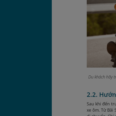
Du khách hãy t
2.2. Hướn
Sau khi đến tr
xe ôm. Từ Bãi