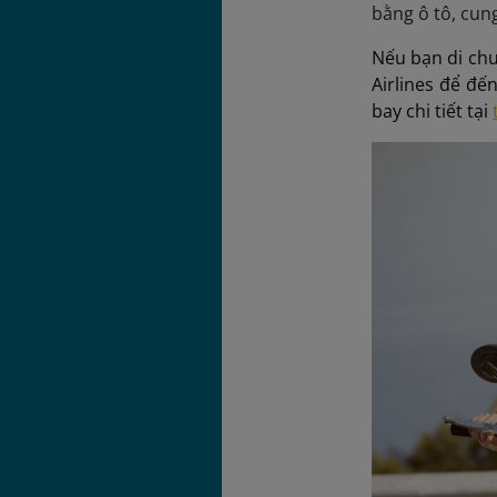
bằng ô tô, cun
Nếu bạn di chu
Airlines để đế
bay chi tiết tại