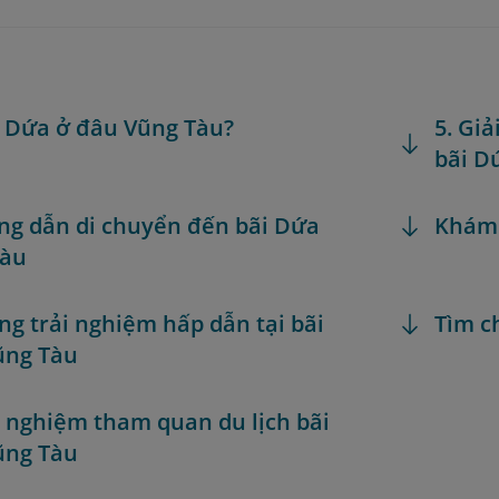
n Dứa ở đâu Vũng Tàu?
5. Giả
bãi D
ng dẫn di chuyển đến bãi Dứa
Khám
Tàu
ng trải nghiệm hấp dẫn tại bãi
Tìm c
ũng Tàu
h nghiệm tham quan du lịch bãi
ũng Tàu