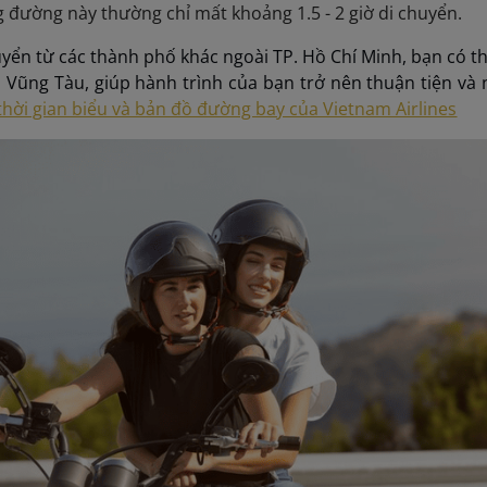
g đường này thường chỉ mất khoảng 1.5 - 2 giờ di chuyển.
yển từ các thành phố khác ngoài TP. Hồ Chí Minh, bạn có 
n Vũng Tàu, giúp hành trình của bạn trở nên thuận tiện và
thời gian biểu và bản đồ đường bay của Vietnam Airlines