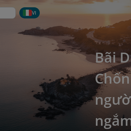
VI
Bãi D
Chốn
người
ngắm