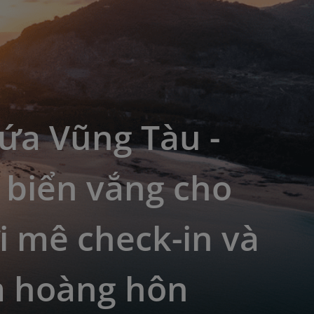
ứa Vũng Tàu -
 biển vắng cho
 mê check-in và
 hoàng hôn