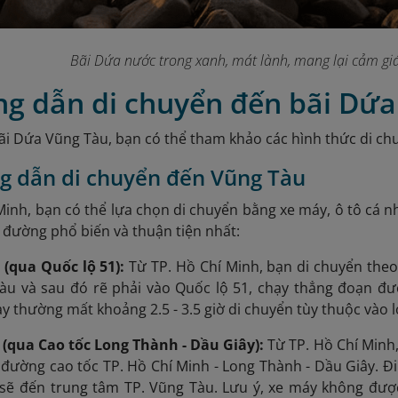
Bãi Dứa nước trong xanh, mát lành, mang lại cảm giá
ng dẫn di chuyển đến bãi Dứ
i Dứa Vũng Tàu, bạn có thể tham khảo các hình thức di ch
g dẫn di chuyển đến Vũng Tàu
Minh, bạn có thể lựa chọn di chuyển bằng xe máy, ô tô cá 
g đường phổ biến và thuận tiện nhất:
(qua Quốc lộ 51):
Từ TP. Hồ Chí Minh, bạn di chuyển theo
àu và sau đó rẽ phải vào Quốc lộ 51, chạy thẳng đ
oạn đư
 thường mất khoảng 2.5 - 3.5 giờ di chuyển tùy thuộc vào lo
(qua Cao tốc Long Thành - Dầu Giây):
Từ TP. Hồ Chí Minh,
 đường cao tốc TP. Hồ Chí Minh - Long Thành - Dầu Giây. Đ
g sẽ đến trung tâm TP. Vũng Tàu.
Lưu ý, xe máy không được