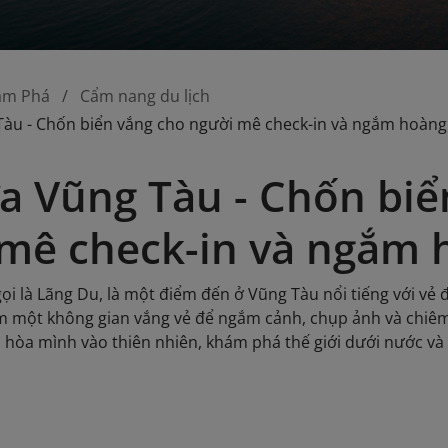
ám Phá
Cẩm nang du lịch
Tàu - Chốn biển vắng cho người mê check-in và ngắm hoàn
a Vũng Tàu - Chốn biể
mê check-in và ngắm 
ọi là Lãng Du, là một điểm đến ở Vũng Tàu nổi tiếng với vẻ 
m một không gian vắng vẻ để ngắm cảnh, chụp ảnh và chiê
i hòa mình vào thiên nhiên, khám phá thế giới dưới nước v