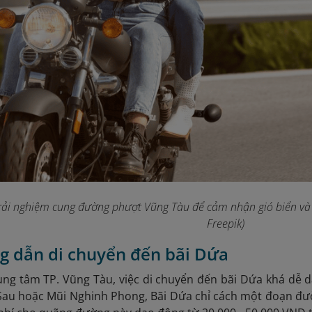
rải nghiệm cung đường phượt Vũng Tàu để cảm nhận gió biển và 
Freepik)
g dẫn di chuyển đến bãi Dứa
ung tâm TP. Vũng Tàu, việc di chuyển đến bãi Dứa khá dễ d
 Sau hoặc Mũi Nghinh Phong, Bãi Dứa chỉ cách một đoạn đư