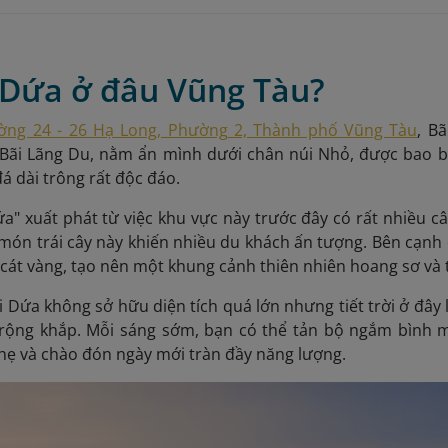
n Dứa ở đâu Vũng Tàu?
ờng 24 - 26 Hạ Long, Phường 2, Thành phố Vũng Tàu
, B
 Bãi Lãng Du, nằm ẩn mình dưới chân núi Nhỏ, được bao 
 dài trông rất độc đáo.
ứa" xuất phát từ việc khu vực này trước đây có rất nhiều 
món trái cây này khiến nhiều du khách ấn tượng. Bên cạnh 
 cát vàng, tạo nên một khung cảnh thiên nhiên hoang sơ và
i Dứa không sở hữu diện tích quá lớn nhưng tiết trời ở đâ
rộng khắp. Mỗi sáng sớm, bạn có thể tản bộ ngắm bình mi
hẹ và chào đón ngày mới tràn đầy năng lượng.