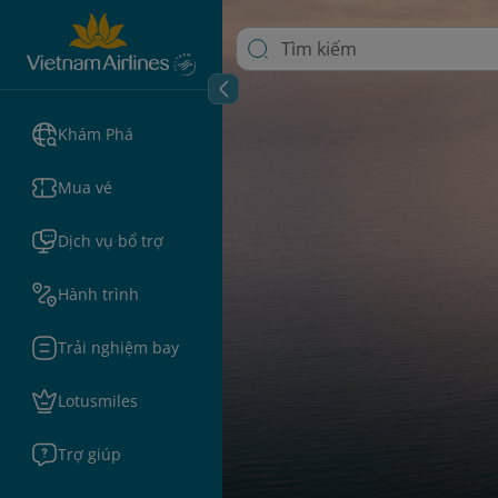
Khám Phá
Mua vé
Dịch vụ bổ trợ
Hành trình
Trải nghiệm bay
Lotusmiles
Trợ giúp