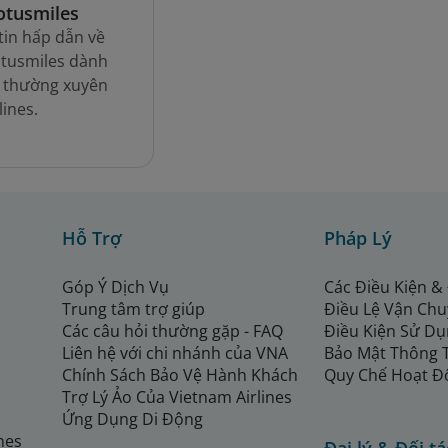
otusmiles
tin hấp dẫn về
otusmiles dành
 thường xuyên
lines.
Hỗ Trợ
Pháp Lý
Góp Ý Dịch Vụ
Các Điều Kiện &
Trung tâm trợ giúp
Điều Lệ Vận Ch
Các câu hỏi thường gặp - FAQ
Điều Kiện Sử Dụ
Liên hệ với chi nhánh của VNA
Bảo Mật Thông 
Chính Sách Bảo Vệ Hành Khách
Quy Chế Hoạt Đ
Trợ Lý Ảo Của Vietnam Airlines
Ứng Dụng Di Động
ines