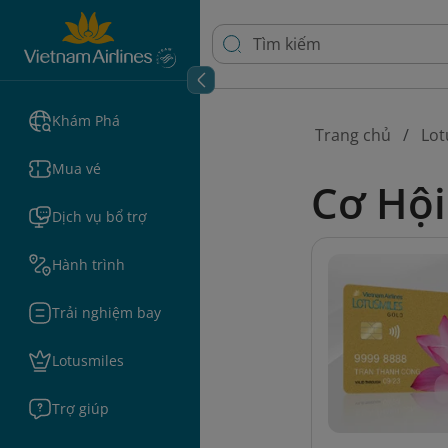
Khám Phá
Trang chủ
Lot
Mua vé
Cơ Hội
Dịch vụ bổ trợ
Hành trình
Trải nghiệm bay
Lotusmiles
Trợ giúp