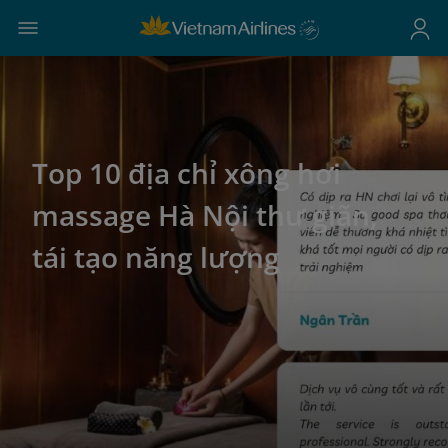
Top 10 địa chỉ xông hơi
massage Hà Nội thư giãn,
tái tạo năng lượng