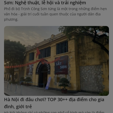
Sơn: Nghệ thuật, lễ hội và trải nghiệm
Phố đi bộ Trịnh Công Sơn từng là một trong những điểm hẹn
văn hóa - giải trí cuối tuần quen thuộc của người dân địa
phương.
Hà Nội đi đâu chơi? TOP 30++ địa điểm cho gia
đình, giới trẻ
Hà Nội không chỉ có những con phố cổ kính mà còn là điểm