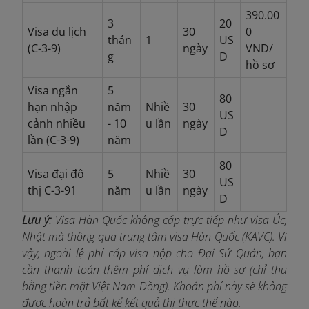
390.00
3
20
Visa du lịch
30
0
thán
1
US
(C-3-9)
ngày
VND/
g
D
hồ sơ
Visa ngắn
5
80
hạn nhập
năm
Nhiề
30
US
cảnh nhiều
- 10
u lần
ngày
D
lần (C-3-9)
năm
80
Visa đại đô
5
Nhiề
30
US
thị C-3-91
năm
u lần
ngày
D
Lưu ý:
Visa Hàn Quốc không cấp trực tiếp như visa Úc,
Nhật mà thông qua trung tâm visa Hàn Quốc (KAVC). Vì
vậy, ngoài lệ phí cấp visa nộp cho Đại Sứ Quán, bạn
cần thanh toán thêm phí dịch vụ làm hồ sơ (chỉ thu
bằng tiền mặt Việt Nam Đồng). Khoản phí này sẽ không
được hoàn trả bất kể kết quả thị thực thế nào.