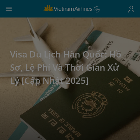
Visa Du Lịch Hàn Quốc: Hồ
Sơ, Lệ Phí Và Thời Gian Xử
Lý [Cập Nhật 2025]