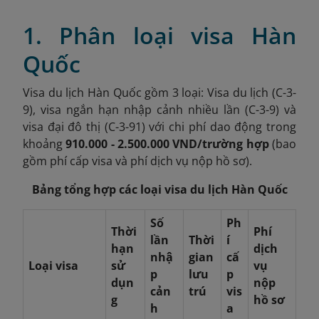
1. Phân loại visa Hàn
Quốc
Visa du lịch Hàn Quốc gồm 3 loại: Visa du lịch (C-3-
9), visa ngắn hạn nhập cảnh nhiều lần (C-3-9) và
visa đại đô thị (C-3-91) với chi phí dao động trong
khoảng
910.000 - 2.500.000 VND/trường hợp
(bao
gồm phí cấp visa và phí dịch vụ nộp hồ sơ).
Bảng tổng hợp các loại visa du lịch Hàn Quốc
Số
Ph
Thời
Phí
lần
Thời
í
hạn
dịch
nhậ
gian
cấ
Loại visa
sử
vụ
p
lưu
p
dụn
nộp
cản
trú
vis
g
hồ sơ
h
a