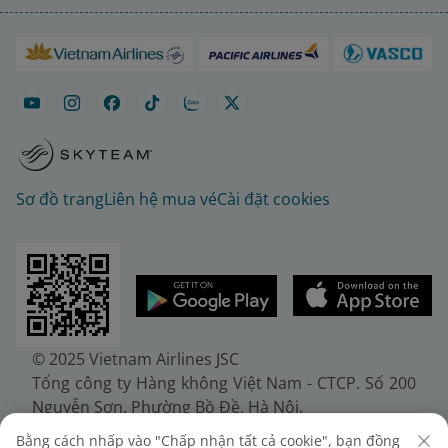
Sơ đồ trang
Liên hệ mua vé
Cài đặt cookies
© 2025 Vietnam Airlines JSC
Tổng công ty Hàng không Việt Nam - CTCP. Số 200
Nguyễn Sơn, Phường Bồ Đề, Hà Nội.
Điện thoại: (+84-24) 38272289. Fax: (+84-24)
Bằng cách nhấp vào "Chấp nhận tất cả cookie", bạn đồng