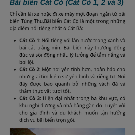
Bãi biển Cát Cò (Cát Cò 1, 2 và 3)
Chỉ cần lái xe hoặc đi xe máy một đoạn ngắn từ bãi
biển Tùng Thu,Bãi biển Cát Cò là một trong những
địa điểm nổi tiếng nhất ở Cát Bà:
Cát Cò 1
: Nổi tiếng với làn nước trong xanh và
bãi cát trắng mịn. Bãi biển này thường đông
đúc và sôi động nhất, lý tưởng để tắm nắng và
bơi lội.
Cát Cò 2
: Một nơi yên tĩnh hơn, hoàn hảo cho
những ai tìm kiếm sự yên bình và riêng tư. Nơi
đây được bao quanh bởi những vách đá và
thảm thực vật tươi tốt.
Cát Cò 3
: Hiện đại nhất trong ba khu vực, có
khu nghỉ dưỡng và nhà hàng gần đó. Tuyệt vời
cho gia đình và du khách muốn tận hưởng
dịch vụ bãi biển trọn gói.