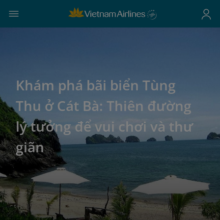
Khám phá bãi biển Tùng
Thu ở Cát Bà: Thiên đường
lý tưởng để vui chơi và thư
giãn