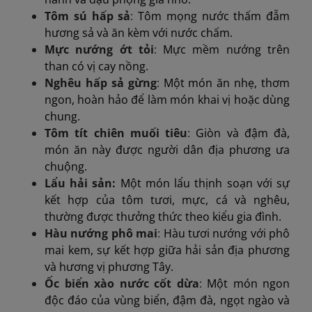
Tôm sú hấp sả
:
Tôm mọng nước thấm đẫm
hương sả và ăn kèm với nước chấm.
Mực nướng ớt tỏi
:
Mực mềm nướng trên
than có vị cay nồng.
Nghêu hấp sả gừng
:
Một món ăn nhẹ, thơm
ngon, hoàn hảo để làm món khai vị hoặc dùng
chung.
Tôm tít chiên muối tiêu
:
Giòn và đậm đà,
món ăn này được người dân địa phương ưa
chuộng.
Lẩu hải sản:
Một món lẩu thịnh soạn với sự
kết hợp của tôm tươi, mực, cá và nghêu,
thường được thưởng thức theo kiểu gia đình.
Hàu nướng phô mai
:
Hàu tươi nướng với phô
mai kem, sự kết hợp giữa hải sản địa phương
và hương vị phương Tây.
Ốc biển xào nước cốt dừa
:
Một món ngon
độc đáo của vùng biển, đậm đà, ngọt ngào và