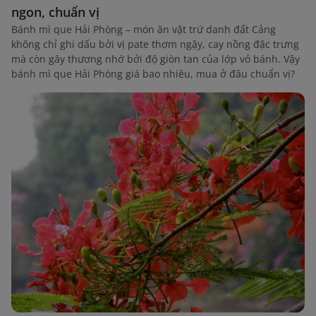
ngon, chuẩn vị
Bánh mì que Hải Phòng – món ăn vặt trứ danh đất Cảng
không chỉ ghi dấu bởi vị pate thơm ngậy, cay nồng đặc trưng
mà còn gây thương nhớ bởi độ giòn tan của lớp vỏ bánh. Vậy
bánh mì que Hải Phòng giá bao nhiêu, mua ở đâu chuẩn vị?