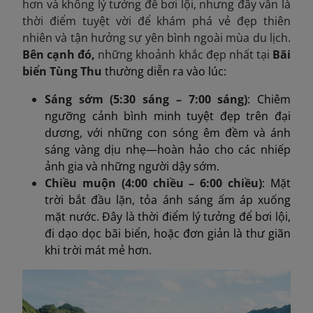
hơn và không lý tưởng để bơi lội, nhưng đây vẫn là
thời điểm tuyệt vời để khám phá vẻ đẹp thiên
nhiên và tận hưởng sự yên bình ngoài mùa du lịch.
Bên cạnh
đó
,
những khoảnh khắc đẹp nhất tại
Bãi
biển Tùng Thu
thường diễn ra vào lúc:
Sáng sớm (5:30 sáng – 7:00 sáng)
: Chiêm
ngưỡng cảnh bình minh tuyệt đẹp trên đại
dương, với những con sóng êm đềm và ánh
sáng vàng dịu nhẹ—hoàn hảo cho các nhiếp
ảnh gia và những người dậy sớm.
Chiều muộn (4:00 chiều – 6:00 chiều)
: Mặt
trời bắt đầu lặn, tỏa ánh sáng ấm áp xuống
mặt nước. Đây là thời điểm lý tưởng để bơi lội,
đi dạo dọc bãi biển, hoặc đơn giản là thư giãn
khi trời mát mẻ hơn.