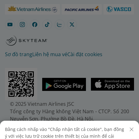
Sơ đồ trang
Liên hệ mua vé
Cài đặt cookies
© 2025 Vietnam Airlines JSC
Tổng công ty Hàng không Việt Nam - CTCP. Số 200
Nguyễn Sơn, Phường Bồ Đề, Hà Nội.
Điện thoại: (+84-24) 38272289. Fax: (+84-24)
Bằng cách nhấp vào "Chấp nhận tất cả cookie", bạn đồng
38722375
ý với việc lưu trữ cookie trên thiết bị của mình để cải