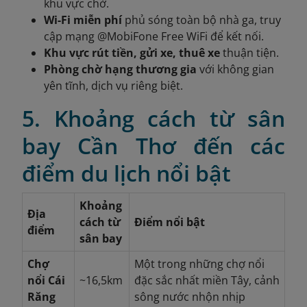
khu vực chờ.
Wi-Fi miễn phí
phủ sóng toàn bộ nhà ga, truy
cập mạng @MobiFone Free WiFi để kết nối.
Khu vực rút tiền, gửi xe, thuê xe
thuận tiện.
Phòng chờ hạng thương gia
với không gian
yên tĩnh, dịch vụ riêng biệt.
5. Khoảng cách từ sân
bay Cần Thơ đến các
điểm du lịch nổi bật
Khoảng
Địa
cách từ
Điểm nổi bật
điểm
sân bay
Chợ
Một trong những chợ nổi
nổi Cái
~16,5km
đặc sắc nhất miền Tây, cảnh
Răng
sông nước nhộn nhịp