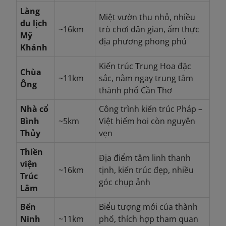
Làng
Miệt vườn thu nhỏ, nhiều
du lịch
~16km
trò chơi dân gian, ẩm thực
Mỹ
địa phương phong phú
Khánh
Kiến trúc Trung Hoa đặc
Chùa
~11km
sắc, nằm ngay trung tâm
Ông
thành phố Cần Thơ
Nhà cổ
Công trình kiến trúc Pháp –
Bình
~5km
Việt hiếm hoi còn nguyên
Thủy
vẹn
Thiền
Địa điểm tâm linh thanh
viện
~16km
tịnh, kiến trúc đẹp, nhiều
Trúc
góc chụp ảnh
Lâm
Bến
Biểu tượng mới của thành
Ninh
~11km
phố, thích hợp tham quan