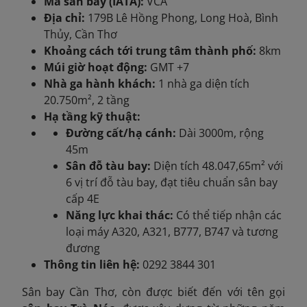
Mã sân bay (IATA):
VCA
Địa chỉ:
179B Lê Hồng Phong, Long Hoà, Bình
Thủy, Cần Thơ
Khoảng cách tới trung tâm thành phố:
8km
Múi giờ hoạt động:
GMT +7
Nhà ga hành khách:
1 nhà ga diện tích
20.750m², 2 tầng
Hạ tầng kỹ thuật:
Đường cất/hạ cánh:
Dài 3000m, rộng
45m
Sân đỗ tàu bay:
Diện tích 48.047,65m² với
6 vị trí đỗ tàu bay, đạt tiêu chuẩn sân bay
cấp 4E
Năng lực khai thác:
Có thể tiếp nhận các
loại máy A320, A321, B777, B747 và tương
đương
Thông tin liên hệ:
0292 3844 301
Sân bay Cần Thơ, còn được biết đến với tên gọi