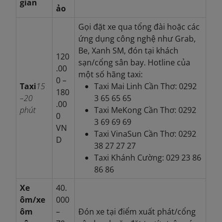
gian
ảo
Gọi đặt xe qua tổng đài hoặc các
ứng dụng công nghệ như Grab,
Be, Xanh SM, đón tại khách
120
sạn/cổng sân bay. Hotline của
.00
một số hãng taxi:
0 –
Taxi
15
Taxi Mai Linh Cần Thơ: 0292
180
–20
3 65 65 65
.00
phút
Taxi MeKong Cần Thơ: 0292
0
3 69 69 69
VN
Taxi VinaSun Cần Thơ: 0292
D
38 27 27 27
Taxi Khánh Cường: 029 23 86
86 86
Xe
40.
ôm/xe
000
ôm
–
Đón xe tại điểm xuất phát/cổng