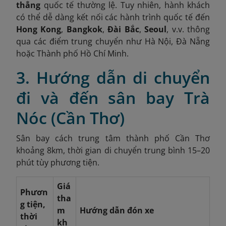
thẳng
quốc tế thường lệ. Tuy nhiên, hành khách
có thể dễ dàng kết nối các hành trình quốc tế đến
Hong Kong
,
Bangkok
,
Đài Bắc
,
Seoul
, v.v. thông
qua các điểm trung chuyển như Hà Nội, Đà Nẵng
hoặc Thành phố Hồ Chí Minh.
3. Hướng dẫn di chuyển
đi và đến sân bay Trà
Nóc (Cần Thơ)
Sân bay cách trung tâm thành phố Cần Thơ
khoảng 8km, thời gian di chuyển trung bình 15–20
phút tùy phương tiện.
Giá
Phươn
tha
g tiện,
m
Hướng dẫn đón xe
thời
kh