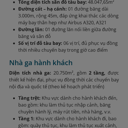
Tổng diện tích sân đỗ tàu bay:
48.047,65m²
Đường cất – hạ cánh:
01 đường băng dài
3.000m, rộng 45m, đáp ứng khai thác các dòng
máy bay thân hẹp như Airbus A320, A321
Đường lăn:
01 đường lăn nối liền giữa đường
băng và sân đỗ
Số vị trí đỗ tàu bay:
06 vị trí, đủ phục vụ đồng
thời nhiều chuyến bay trong giờ cao điểm
Nhà ga hành khách
Diện tích nhà ga:
20.750m², gồm
2 tầng,
được
thiết kế hiện đại, phục vụ đồng thời các chuyến bay
nội địa và quốc tế (theo kế hoạch phát triển)
Tầng trệt:
Khu vực dành cho hành khách đến,
bao gồm: khu làm thủ tục nhập cảnh, băng
chuyền hành lý, máy rút tiền, nhà hàng, v.v.
Tầng 1:
Khu vực dành cho hành khách đi, bao
gồm: quầy thủ tục, khu làm thủ tục xuất cảnh,