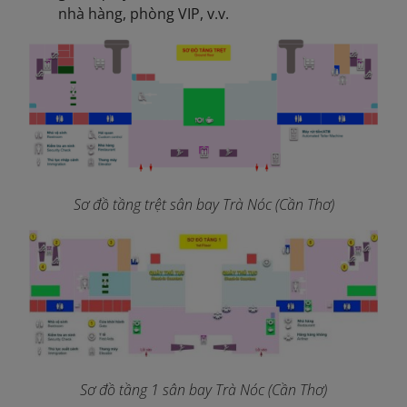
nhà hàng, phòng VIP, v.v.
Sơ đồ tầng trệt sân bay Trà Nóc (Cần Thơ)
Sơ đồ tầng 1 sân bay Trà Nóc (Cần Thơ)