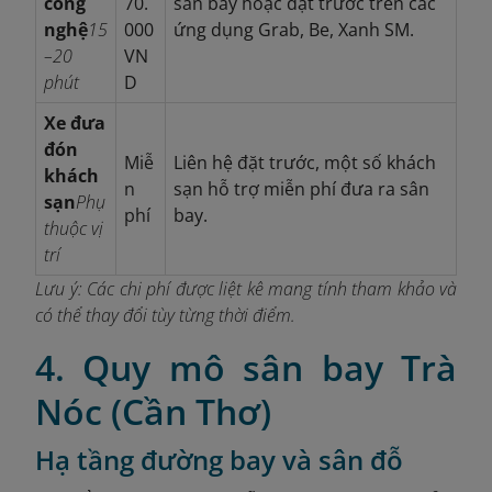
công
70.
sân bay hoặc đặt trước trên các
nghệ
15
000
ứng dụng Grab, Be, Xanh SM.
–20
VN
phút
D
Xe đưa
đón
Miễ
Liên hệ đặt trước, một số khách
khách
n
sạn hỗ trợ miễn phí đưa ra sân
sạn
Phụ
phí
bay.
thuộc vị
trí
Lưu ý: Các chi phí được liệt kê mang tính tham khảo và
có thể thay đổi tùy từng thời điểm.
4. Quy mô sân bay Trà
Nóc (Cần Thơ)
Hạ tầng đường bay và sân đỗ