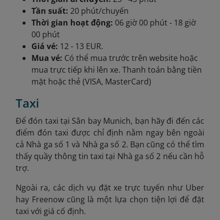
Tần suất:
20 phút/chuyến
Thời gian hoạt động:
06 giờ 00 phút - 18 giờ
00 phút
Giá vé:
12 - 13 EUR.
Mua vé:
Có thể mua trước trên website hoặc
mua trực tiếp khi lên xe. Thanh toán bằng tiền
mặt hoặc thẻ (VISA, MasterCard)
Taxi
Để đón taxi tại Sân bay Munich, bạn hãy đi đến các
điểm đón taxi được chỉ định nằm ngay bên ngoài
cả Nhà ga số 1 và Nhà ga số 2. Bạn cũng có thể tìm
thấy quầy thông tin taxi tại Nhà ga số 2 nếu cần hỗ
trợ.
Ngoài ra, các dịch vụ đặt xe trực tuyến như Uber
hay Freenow cũng là một lựa chọn tiện lợi để đặt
taxi với giá cố định.