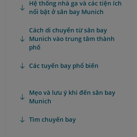
Hệ thống nhà ga và các tiện ích
nổi bật ở sân bay Munich
Cách di chuyển từ sân bay
Munich vào trung tâm thành
phố
Các tuyến bay phổ biến
Mẹo và lưu ý khi đến sân bay
Munich
Tìm chuyến bay