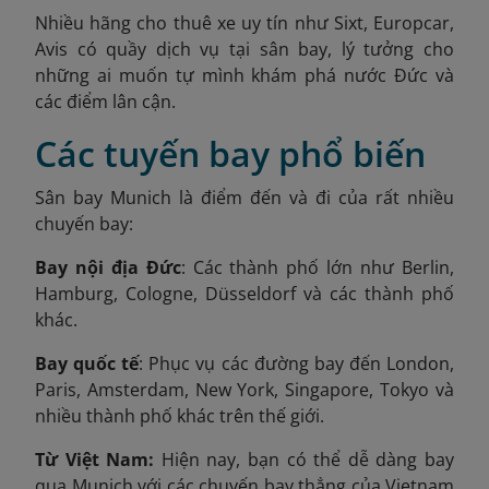
Nhiều hãng cho thuê xe uy tín như Sixt, Europcar,
Avis có quầy dịch vụ tại sân bay, lý tưởng cho
những ai muốn tự mình khám phá nước Đức và
các điểm lân cận.
Các tuyến bay phổ biến
Sân bay Munich là điểm đến và đi của rất nhiều
chuyến bay:
Bay nội địa Đức
: Các thành phố lớn như Berlin,
Hamburg, Cologne, Düsseldorf và các thành phố
khác.
Bay quốc tế
: Phục vụ các đường bay đến London,
Paris, Amsterdam, New York, Singapore, Tokyo và
nhiều thành phố khác trên thế giới.
Từ Việt Nam:
Hiện nay, bạn có thể dễ dàng bay
qua Munich với các chuyến bay thẳng của Vietnam