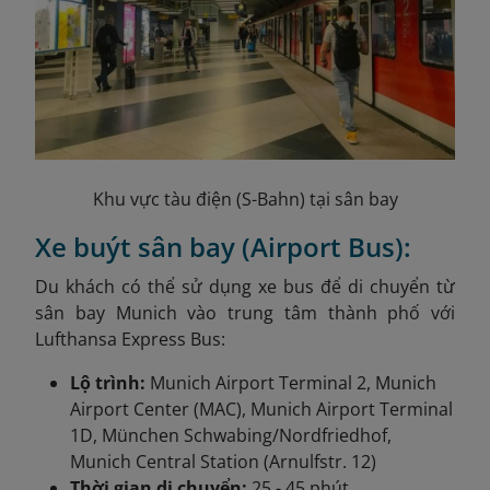
Khu vực tàu điện (S-Bahn) tại sân bay
Xe buýt sân bay (Airport Bus):
Du khách có thể sử dụng xe bus để di chuyển từ
sân bay Munich vào trung tâm thành phố với
Lufthansa Express Bus:
Lộ trình:
Munich Airport Terminal 2, Munich
Airport Center (MAC), Munich Airport Terminal
1D, München Schwabing/Nordfriedhof,
Munich Central Station (Arnulfstr. 12)
Thời gian di chuyển:
25 - 45 phút