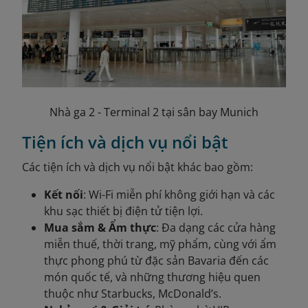
Nhà ga 2 - Terminal 2 tại sân bay Munich
Tiện ích và dịch vụ nổi bật
Các tiện ích và dịch vụ nổi bật khác bao gồm:
Kết nối
: Wi-Fi miễn phí không giới hạn và các
khu sạc thiết bị điện tử tiện lợi.
Mua sắm & Ẩm thực
: Đa dạng các cửa hàng
miễn thuế, thời trang, mỹ phẩm, cùng với ẩm
thực phong phú từ đặc sản Bavaria đến các
món quốc tế, và những thương hiệu quen
thuộc như Starbucks, McDonald’s.