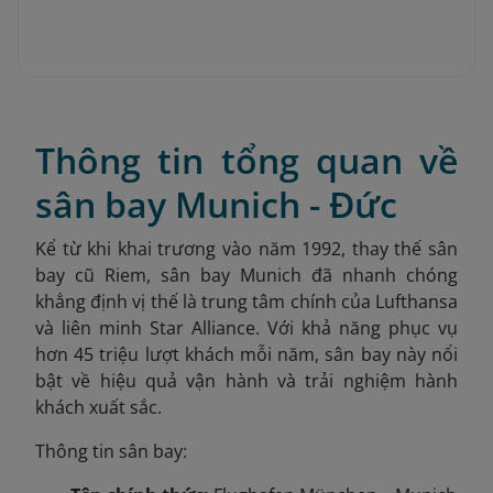
Thông tin tổng quan về
sân bay Munich - Đức
Kể từ khi khai trương vào năm 1992, thay thế sân
bay cũ Riem, sân bay Munich đã nhanh chóng
khẳng định vị thế là trung tâm chính của Lufthansa
và liên minh Star Alliance. Với khả năng phục vụ
hơn 45 triệu lượt khách mỗi năm, sân bay này nổi
bật về hiệu quả vận hành và trải nghiệm hành
khách xuất sắc.
Thông tin sân bay: