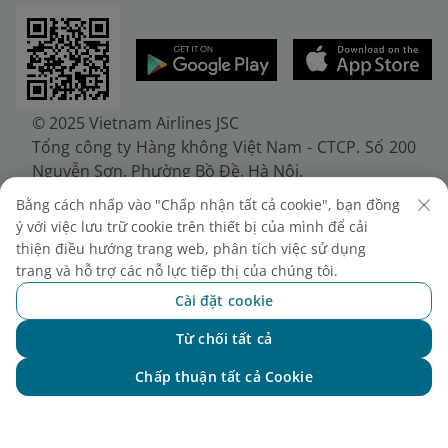
© 2025 Vietnam Airlines JSC
Tổng công ty Hàng không Việt Nam - CTCP. Số 200
Nguyễn Sơn, Phường Bồ Đề, Hà Nội.
Điện thoại: (+84-24) 38272289. Fax: (+84-24)
Bằng cách nhấp vào "Chấp nhận tất cả cookie", bạn đồng
38722375
ý với việc lưu trữ cookie trên thiết bị của mình để cải
Giấy chứng nhận đăng ký doanh nghiệp, mã số
thiện điều hướng trang web, phân tích việc sử dụng
doanh nghiệp 0100107518, đăng ký lần đầu ngày
trang và hỗ trợ các nỗ lực tiếp thị của chúng tôi.
30/6/2010, đăng ký thay đổi lần thứ 10 ngày
Cài đặt cookie
24/7/2025, cấp bởi Sở Tài chính Thành phố Hà Nội.
Từ chối tất cả
Chat với NEO
Chấp thuận tất cả Cookie