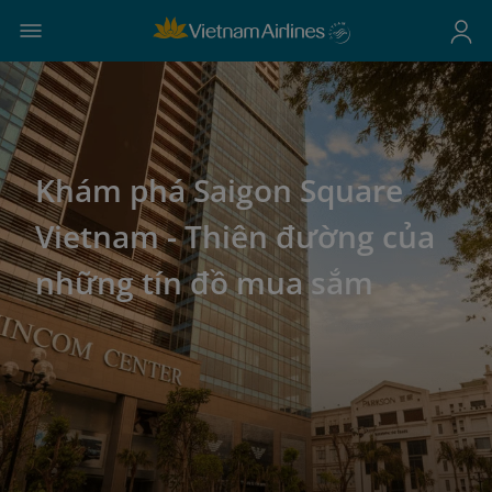
Khám phá Saigon Square
Vietnam - Thiên đường của
những tín đồ mua sắm