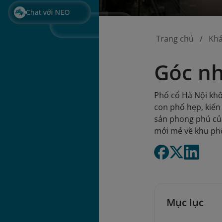
Chat với NEO
Trang chủ
Kh
Góc nh
Phố cổ Hà Nội khô
con phố hẹp, kiến
sản phong phú củ
mới mẻ về khu phố
Mục lục