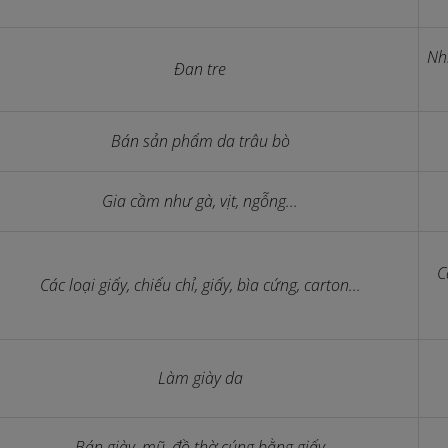
Nh
Đan tre
Bán sản phẩm da trâu bò
Gia cầm như gà, vịt, ngỗng...
C
Các loại giấy, chiếu chỉ, giấy, bìa cứng, carton...
Làm giày da
Bán giày, mũ, đồ thờ cúng bằng giấy