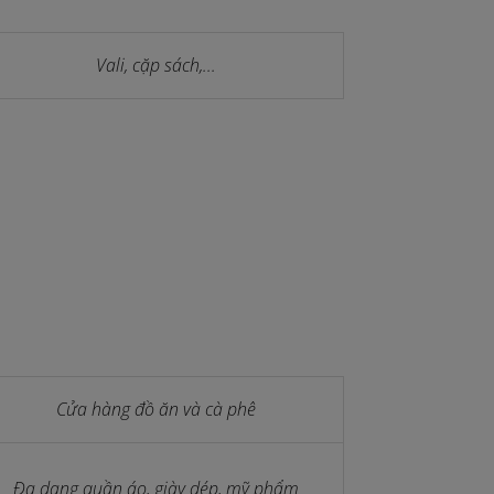
Vali, cặp sách,...
Cửa hàng đồ ăn và cà phê
Đa dạng quần áo, giày dép, mỹ phẩm