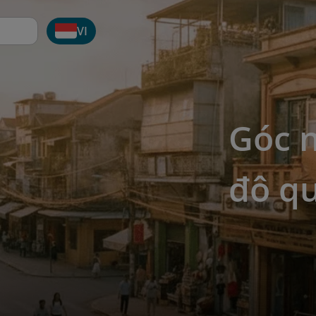
VI
Góc n
đô q