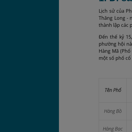
Lịch sử của Ph
Thăng Long - n
thành lập các 
Đến thế kỷ 15
phường hội nà
Hàng Mã (Phố Đ
một số phố cổ 
Tên Phố
Hàng Bồ
Hàng Bạc