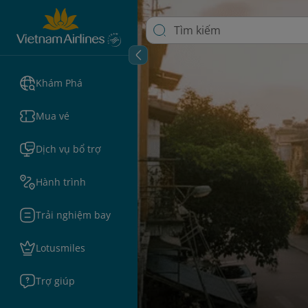
Khám Phá
Mua vé
Dịch vụ bổ trợ
Hành trình
Trải nghiệm bay
Lotusmiles
Trợ giúp