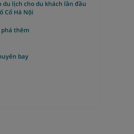
o du lịch cho du khách lần đầu
hố Cổ Hà Nội
 phá thêm
huyến bay
a