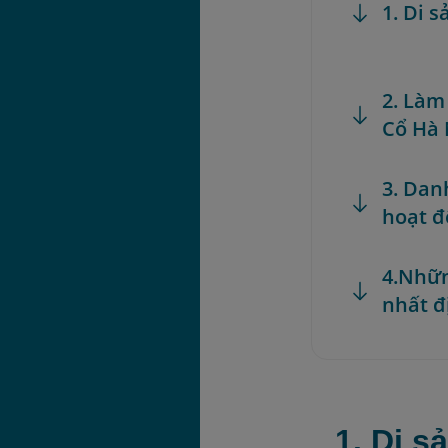
1. Di 
2. Làm
Cổ Hà 
3. Dan
hoạt đ
4.Nhữ
nhất đ
1. Di 