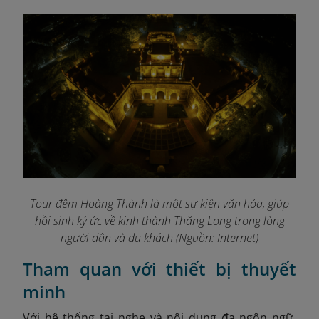
Tour đêm Hoàng Thành là một sự kiện văn hóa, giúp
hồi sinh ký ức về kinh thành Thăng Long trong lòng
người dân và du khách (Nguồn: Internet)
Tham quan với thiết bị thuyết
minh
Với hệ thống tai nghe và nội dung đa ngôn ngữ,