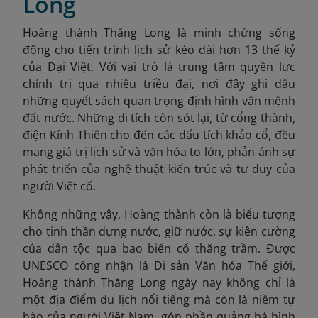
Long
Hoàng thành Thăng Long là minh chứng sống
động cho tiến trình lịch sử kéo dài hơn 13 thế kỷ
của Đại Việt. Với vai trò là trung tâm quyền lực
chính trị qua nhiều triều đại, nơi đây ghi dấu
những quyết sách quan trọng định hình vận mệnh
đất nước. Những di tích còn sót lại, từ cổng thành,
điện Kính Thiên cho đến các dấu tích khảo cổ, đều
mang giá trị lịch sử và văn hóa to lớn, phản ánh sự
phát triển của nghệ thuật kiến trúc và tư duy của
người Việt cổ.
Không những vậy, Hoàng thành còn là biểu tượng
cho tinh thần dựng nước, giữ nước, sự kiên cường
của dân tộc qua bao biến cố thăng trầm. Được
UNESCO công nhận là Di sản Văn hóa Thế giới,
Hoàng thành Thăng Long ngày nay không chỉ là
một địa điểm du lịch nổi tiếng mà còn là niềm tự
hào của người Việt Nam, góp phần quảng bá hình