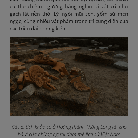
có thể chiêm ngưỡng hàng nghìn di vật cổ như
gạch lát nền thời Lý, ngói mũi sen, gốm sứ men
ngọc, cùng nhiều vật phẩm trang trí cung điện của
các triều đại phong kiến.
Các di tích khảo cổ ở Hoàng thành Thăng Long là “kho
báu” của những người đam mê lịch sử Việt Nam