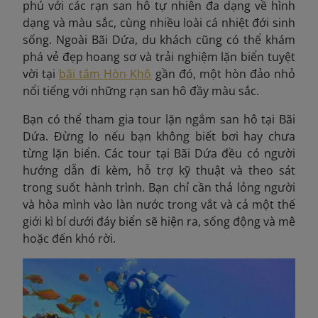
phú với các rạn san hô tự nhiên đa dạng về hình
dạng và màu sắc, cùng nhiều loài cá nhiệt đới sinh
sống. Ngoài Bãi Dứa, du khách cũng có thể khám
phá vẻ đẹp hoang sơ và trải nghiệm lặn biển tuyệt
vời tại
bãi tắm Hòn Khô
gần đó, một hòn đảo nhỏ
nổi tiếng với những rạn san hô đầy màu sắc.
Bạn có thể t
ham gia tour lặn ngắm san hô tại Bãi
Dứa. Đừng lo nếu bạn không biết bơi hay chưa
từng lặn biển. Các tour tại Bãi Dứa đều có người
hướng dẫn đi kèm, hỗ trợ kỹ thuật và theo sát
trong suốt hành trình. Bạn chỉ cần thả lỏng người
và hòa mình vào làn nước trong vắt và cả một thế
giới kì bí dưới đáy biển sẽ hiện ra, sống động và mê
hoặc đến khó rời.