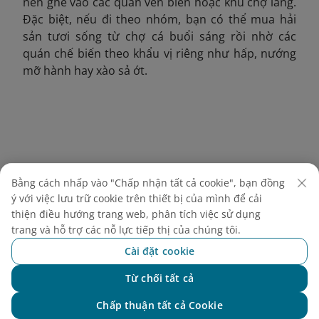
nên ghé vào các quán ven biển hoặc khu chợ làng.
Đặc biệt, nếu đi theo nhóm, bạn có thể mua hải
sản tươi sống từ chợ cá buổi sáng rồi nhờ các
quán chế biến theo khẩu vị riêng như hấp, nướng
mỡ hành hay xào sả ớt.
Bằng cách nhấp vào "Chấp nhận tất cả cookie", bạn đồng
ý với việc lưu trữ cookie trên thiết bị của mình để cải
thiện điều hướng trang web, phân tích việc sử dụng
trang và hỗ trợ các nỗ lực tiếp thị của chúng tôi.
Cài đặt cookie
Từ chối tất cả
Chat với NEO
Thưởng thức hải sản tại các làng chài gần Eo Gió
Chấp thuận tất cả Cookie
(Nguồn: Internet).