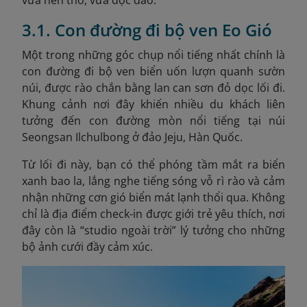
vừa nên thơ, vừa độc đáo.
3.1. Con đường đi bộ ven Eo Gió
Một trong những góc chụp nổi tiếng nhất chính là
con đường đi bộ ven biển uốn lượn quanh sườn
núi, được rào chắn bằng lan can sơn đỏ dọc lối đi.
Khung cảnh nơi đây khiến nhiều du khách liên
tưởng đến con đường mòn nổi tiếng tại núi
Seongsan Ilchulbong ở đảo Jeju, Hàn Quốc.
Từ lối đi này, bạn có thể phóng tầm mắt ra biển
xanh bao la, lắng nghe tiếng sóng vỗ rì rào và cảm
nhận những cơn gió biển mát lạnh thổi qua. Không
chỉ là địa điểm check-in được giới trẻ yêu thích, nơi
đây còn là “studio ngoài trời” lý tưởng cho những
bộ ảnh cưới đầy cảm xúc.