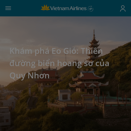
Khám phá Eo Gió: Thiên
đường biển hoang sơ của
Quy Nhơn