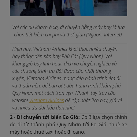
Với các du khách ở xa, di chuyển bằng máy bay là lựa
chọn tiết kiệm chi phí và thời gian (Nguồn: Internet).
Hiện nay, Vietnam Airlines khai thác nhiều chuyến
bay thẳng đến sân bay Phù Cát (Quy Nhơn). Với
khung giờ bay linh hoạt, dịch vụ chuyên nghiệp và
các chương trình ưu đãi được cập nhật thường
xuyên, Vietnam Airlines mang đến hành trình êm ái
và thuận tiện, để bạn bắt đầu hành trình khám phá
Quy Nhơn một cách trọn vẹn. Nhanh tay truy cập
website
Vietnam Airlines
để cập nhật lịch bay, giá vé
và nhiều ưu đãi hấp dẫn nhé!
2 - Di chuyển tới biển Eo Gió:
Có 3 lựa chọn chính
để đi từ thành phố Quy Nhơn tới Eo Gió: thuê xe
máy hoặc thuê taxi hoặc đi cano.