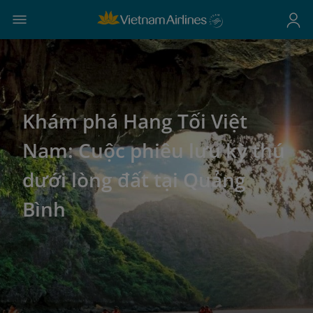
Khám phá Hang Tối Việt
Nam: Cuộc phiêu lưu kỳ thú
dưới lòng đất tại Quảng
Bình