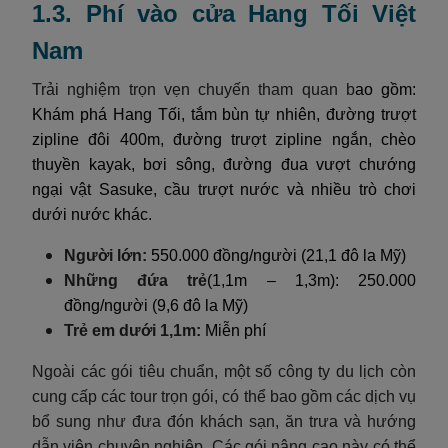
1.3. Phí vào cửa Hang Tối Việt
Nam
Trải nghiệm trọn vẹn chuyến tham quan b
ao gồm:
Khám phá Hang Tối, tắm bùn tự nhiên, đường trượt
zipline đôi 400m, đường trượt zipline ngắn, chèo
thuyền kayak, bơi sông, đường đua vượt chướng
ngại vật Sasuke, cầu trượt nước và nhiều trò chơi
dưới nước khác.
Người lớn:
550.000 đồng/người (21,1 đô la Mỹ)
Những đứa trẻ
(1,1m – 1,3m): 250.000
đồng/người (9,6 đô la Mỹ)
Trẻ em dưới 1,1m:
Miễn phí
Ngoài các gói tiêu chuẩn, một số công ty du lịch còn
cung cấp các tour trọn gói, có thể bao gồm các dịch vụ
bổ sung như đưa đón khách sạn, ăn trưa và hướng
dẫn viên chuyên nghiệp. Các gói nâng cao này có thể