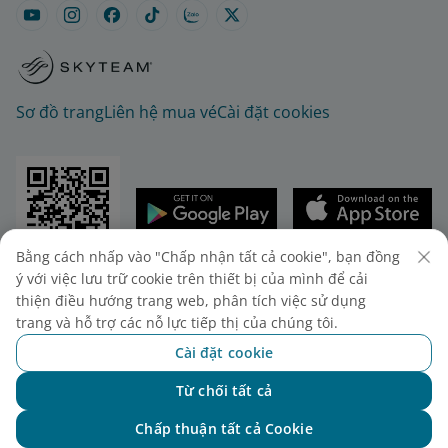
Sơ đồ trang
Liên hệ mua vé
Cài đặt cookies
Bằng cách nhấp vào "Chấp nhận tất cả cookie", bạn đồng
© 2025 Vietnam Airlines JSC
ý với việc lưu trữ cookie trên thiết bị của mình để cải
Tổng công ty Hàng không Việt Nam - CTCP. Số 200
thiện điều hướng trang web, phân tích việc sử dụng
Nguyễn Sơn, Phường Bồ Đề, Hà Nội.
trang và hỗ trợ các nỗ lực tiếp thị của chúng tôi.
Điện thoại: (+84-24) 38272289. Fax: (+84-24)
Cài đặt cookie
38722375
Giấy chứng nhận đăng ký doanh nghiệp, mã số
Từ chối tất cả
Chat với NEO
doanh nghiệp 0100107518, đăng ký lần đầu ngày
Chấp thuận tất cả Cookie
30/6/2010, đăng ký thay đổi lần thứ 10 ngày