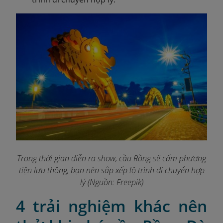
Trong thời gian diễn ra show, cầu Rồng sẽ cấm phương
tiện lưu thông, bạn nên sắp xếp lộ trình di chuyển hợp
lý (Nguồn: Freepik)
4 trải nghiệm khác nên