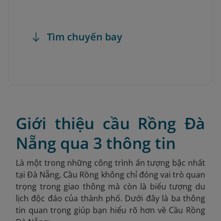
Tìm chuyến bay
Giới thiệu cầu Rồng Đà
Nẵng qua 3 thông tin
Là một trong những công trình ấn tượng bậc nhất
tại Đà Nẵng, Cầu Rồng không chỉ đóng vai trò quan
trọng trong giao thông mà còn là biểu tượng du
lịch độc đáo của thành phố. Dưới đây là ba thông
tin quan trọng giúp bạn hiểu rõ hơn về Cầu Rồng