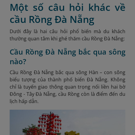
Một số câu hỏi khác về
cầu Rồng Đà Nẵng
Dưới đây là hai câu hỏi phổ biến mà du khách
thường quan tâm khi ghé thăm cầu Rồng Đà Nẵng:
Cầu Rồng Đà Nẵng bắc qua sông
nào?
Cầu Rồng Đà Nẵng bắc qua sông Hàn – con sông
biểu tượng của thành phố biển Đà Nẵng. Không
chỉ là tuyến giao thông quan trọng nối liền hai bờ
Đông - Tây Đà Nẵng, cầu Rồng còn là điểm đến du
lịch hấp dẫn.