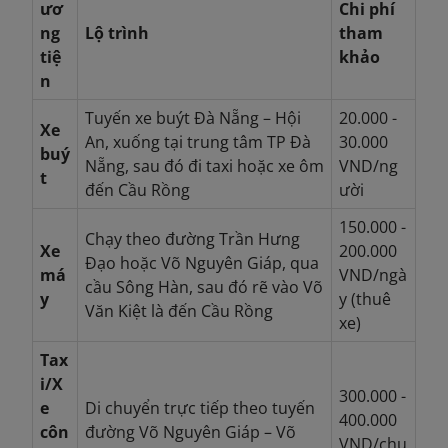
ươ
Chi phí
ng
Lộ trình
tham
tiệ
khảo
n
Tuyến xe buýt Đà Nẵng – Hội
20.000 -
Xe
An, xuống tại trung tâm TP Đà
30.000
buý
Nẵng, sau đó đi taxi hoặc xe ôm
VND/ng
t
đến Cầu Rồng
ười
150.000 -
Chạy theo đường Trần Hưng
Xe
200.000
Đạo hoặc Võ Nguyên Giáp, qua
má
VND/ngà
cầu Sông Hàn, sau đó rẽ vào Võ
y
y (thuê
Văn Kiệt là đến Cầu Rồng
xe)
Tax
i/X
300.000 -
e
Di chuyển trực tiếp theo tuyến
400.000
côn
đường Võ Nguyên Giáp – Võ
VND/chu