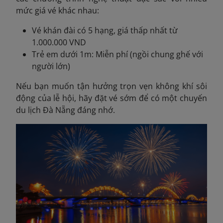
mức giá vé khác nhau:
Vé khán đài có 5 hạng, giá thấp nhất từ
1.000.000 VND
Trẻ em dưới 1m: Miễn phí (ngồi chung ghế với
người lớn)
Nếu bạn muốn tận hưởng trọn vẹn không khí sôi
động của lễ hội, hãy đặt vé sớm để có một chuyến
du lịch Đà Nẵng đáng nhớ.