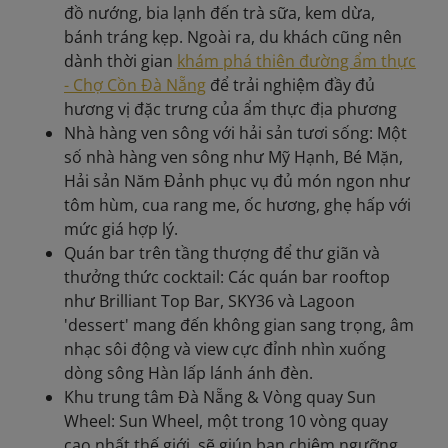
đồ nướng, bia lạnh đến trà sữa, kem dừa,
bánh tráng kẹp. Ngoài ra, du khách cũng nên
dành thời gian
khám phá thiên đường ẩm thực
- Chợ Cồn Đà Nẵng
để trải nghiệm đầy đủ
hương vị đặc trưng của ẩm thực địa phương
Nhà hàng ven sông với hải sản tươi sống: Một
số nhà hàng ven sông như Mỹ Hạnh, Bé Mặn,
Hải sản Năm Đảnh phục vụ đủ món ngon như
tôm hùm, cua rang me, ốc hương, ghẹ hấp với
mức giá hợp lý.
Quán bar trên tầng thượng để thư giãn và
thưởng thức cocktail: Các quán bar rooftop
như Brilliant Top Bar, SKY36 và Lagoon
'dessert' mang đến không gian sang trọng, âm
nhạc sôi động và view cực đỉnh nhìn xuống
dòng sông Hàn lấp lánh ánh đèn.
Khu trung tâm Đà Nẵng & Vòng quay Sun
Wheel: Sun Wheel, một trong 10 vòng quay
cao nhất thế giới, sẽ giúp bạn chiêm ngưỡng