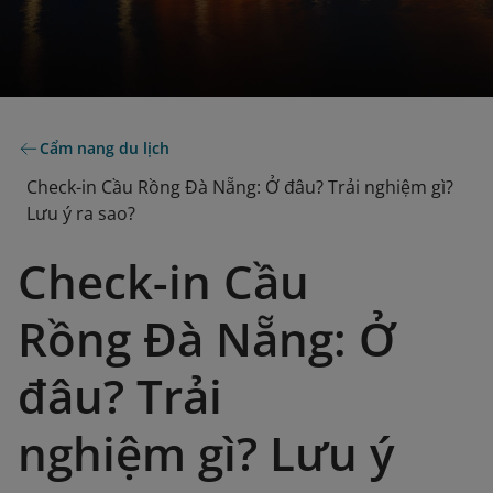
Cẩm nang du lịch
Check-in Cầu Rồng Đà Nẵng: Ở đâu? Trải nghiệm gì?
Lưu ý ra sao?
Check-in Cầu
Rồng Đà Nẵng: Ở
đâu? Trải
nghiệm gì? Lưu ý