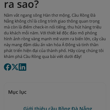
ra sao?
Nằm vắt ngang sông Hàn thơ mộng, Cầu Rồng Đà
Nẵng không chỉ là công trình giao thông quan trọng
mà còn là điểm check-in nổi tiếng, thu hút hàng triệu
du khách mỗi năm. Với thiết kế độc đáo mô phỏng
hình ảnh rồng vàng mạnh mẽ vươn ra biển lớn, cây cầu
này mang đậm dấu ấn văn hóa Á Đông và tinh thần
phát triển hiện đại của thành phố. Hãy cùng chúng tôi
khám phá Cầu Rồng qua bài viết dưới đây!
Mục lục
Giới thiệu cầu Rồng Đà Nẵng