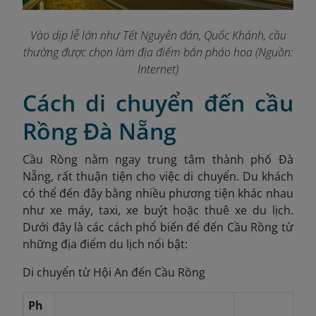
Vào dịp lễ lớn như Tết Nguyên đán, Quốc Khánh, cầu
thường được chọn làm địa điểm bắn pháo hoa (Nguồn:
Internet)
Cách di chuyển đến cầu
Rồng Đà Nẵng
Cầu Rồng nằm ngay trung tâm thành phố Đà
Nẵng, rất thuận tiện cho việc di chuyển. Du khách
có thể đến đây bằng nhiều phương tiện khác nhau
như xe máy, taxi, xe buýt hoặc thuê xe du lịch.
Dưới đây là các cách phổ biến để đến Cầu Rồng từ
những địa điểm du lịch nổi bật:
Di chuyển từ Hội An đến Cầu Rồng
Ph