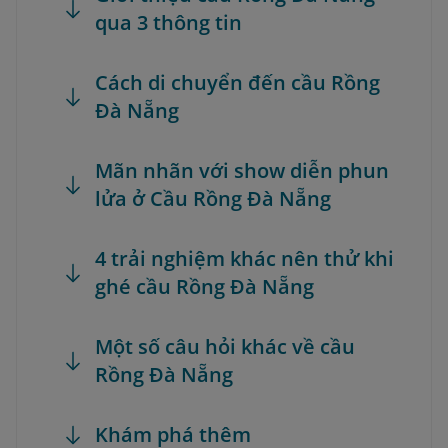
qua 3 thông tin
Cách di chuyển đến cầu Rồng
Đà Nẵng
Mãn nhãn với show diễn phun
lửa ở Cầu Rồng Đà Nẵng
4 trải nghiệm khác nên thử khi
ghé cầu Rồng Đà Nẵng
Một số câu hỏi khác về cầu
Rồng Đà Nẵng
Khám phá thêm