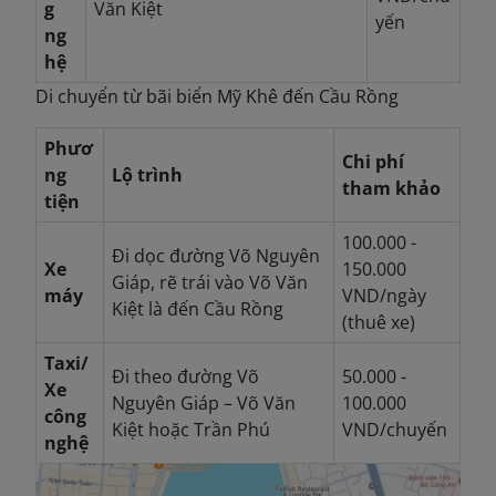
g
Văn Kiệt
yến
ng
hệ
Di chuyển từ bãi biển Mỹ Khê đến Cầu Rồng
Phươ
Chi phí
ng
Lộ trình
tham khảo
tiện
100.000 -
Đi dọc đường Võ Nguyên
Xe
150.000
Giáp, rẽ trái vào Võ Văn
máy
VND/ngày
Kiệt là đến Cầu Rồng
(thuê xe)
Taxi/
Đi theo đường Võ
50.000 -
Xe
Nguyên Giáp – Võ Văn
100.000
công
Kiệt hoặc Trần Phú
VND/chuyến
nghệ