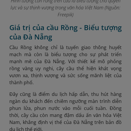
Hình tượng con rồng trên cầu là biểu tượng cho quyền
lực và sự thịnh vượng trong văn hóa Việt Nam (Nguồn:
Freepik)
Giá trị của cầu Rồng - Biểu tượng
của Đà Nẵng
Cầu Rồng không chỉ là tuyến giao thông huyết
mạch mà còn là biểu tượng cho sự phát triển
mạnh mẽ của Đà Nẵng. Với thiết kế mô phỏng
rồng vàng uy nghi, cây cầu thể hiện khát vọng
vươn xa, thịnh vượng và sức sống mãnh liệt của
thành phố.
Đây cũng là điểm du lịch hấp dẫn, thu hút hàng
ngàn du khách đến chiêm ngưỡng màn trình diễn
phun lửa, phun nước vào mỗi cuối tuần. Đồng
thời, cây cầu còn mang đậm dấu ấn văn hóa Việt
Nam, khẳng định vị thế của Đà Nẵng trên bản đồ
du lịch thế giới.