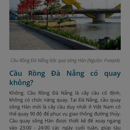
Cầu Rồng Đà Nẵng bắc qua sông Hàn (Nguồn: Freepik)
Cầu Rồng Đà Nẵng có quay
không?
Không. Cầu Rồng Đà Nẵng là cây cầu cố định,
không có chức năng quay. Tại Đà Nẵng, cầu quay
sông Hàn mới là cây cầu duy nhất ở Việt Nam có
thể quay 90 độ để phục vụ giao thông đường thủy.
Cầu quay sông Hàn được thiết kế để xoay ngang
vào 23:00 - 24:00 các ngày cuối tuần, giúp tàu