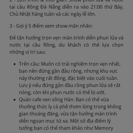
tại cầu Rồng Đà Nẵng diễn ra vào 21:00 thứ Bảy,
Chủ Nhật hàng tuần và các ngày lễ lớn.
3 - Gợi ý 5 điểm xem show mãn nhãn:
Để tận hưởng trọn vẹn màn trình diễn phun lửa và
nước tại cầu Rồng, du khách có thể lựa chọn
những vị trí sau:
Trên cầu: Muốn có trải nghiệm trọn vẹn nhất,
bạn nên đứng gần đầu rồng, nhưng khu vực
này thường rất đông, đặc biệt vào cuối tuần.
Lưu ý nếu đứng gần đầu rồng phun lửa sẽ rất
nóng, còn khi phun nước có thể bị ướt.
Quán cafe ven sông Hàn: Bạn có thể vừa
thưởng thức ly cà phê thơm lừng trong không
gian thoáng đãng, vừa tận hưởng màn trình
diễn ngoạn mục từ xa. Một số địa điểm lý
tưởng bạn có thể tham khảo như Memory