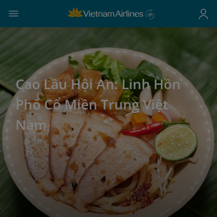
Cao Lầu Hội An: Linh Hồn
Phố Cổ Miền Trung Việt
Nam