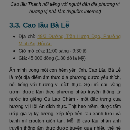
Cao lầu Thanh nổi tiếng với người dân địa phương vì
hương vị nhà làm (Nguồn: Internet)
3.3. Cao lầu Bà Lễ
Địa chỉ:
49/3 Đường Trần Hưng Đạo, Phường
Minh An, Hội An
Giờ mở cửa: 11:00 sáng - 9:30 tối
Giá: 45.000 đồng (1,80 đô la Mỹ)
Ẩn mình trong một con hẻm yên tĩnh, Cao Lầu Bà Lễ
là một địa điểm ẩm thực địa phương được yêu thích,
nổi tiếng với hương vị đích thực. Sợi mì dai, vàng
ươm, được làm theo phương pháp truyền thống từ
nước tro giếng Cù Lao Chàm - một đặc trưng của
hương vị Hội An đích thực. Thịt heo mềm, được tẩm
ướp gia vị kỹ lưỡng, xếp lớp trên rau xanh tươi và
bánh mì crouton giòn tan. Mỗi tô cao lầu phản ánh
truyền thống ẩm thực được truyền qua nhiều thế hệ