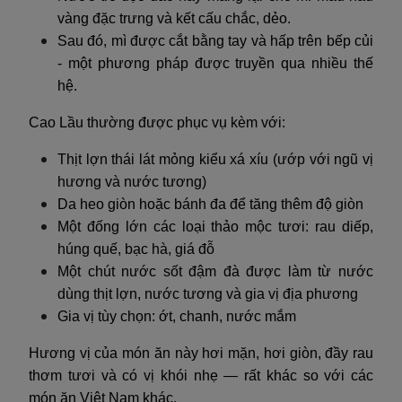
vàng đặc trưng và kết cấu chắc, dẻo.
Sau đó, mì được cắt bằng tay và hấp trên bếp củi
- một phương pháp được truyền qua nhiều thế
hệ.
Cao Lầu thường được phục vụ kèm với:
Thịt lợn thái lát mỏng kiểu xá xíu (ướp với ngũ vị
hương và nước tương)
Da heo giòn hoặc bánh đa để tăng thêm độ giòn
Một đống lớn các loại thảo mộc tươi: rau diếp,
húng quế, bạc hà, giá đỗ
Một chút nước sốt đậm đà được làm từ nước
dùng thịt lợn, nước tương và gia vị địa phương
Gia vị tùy chọn: ớt, chanh, nước mắm
Hương vị của món ăn này hơi mặn, hơi giòn, đầy rau
thơm tươi và có vị khói nhẹ — rất khác so với các
món ăn Việt Nam khác.