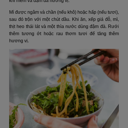
khi mềm và đậm đà hương vị.
Mì được ngâm và chần (nếu khô) hoặc hấp (nếu tươi),
sau đó trộn với một chút dầu. Khi ăn, xếp giá đỗ, mì,
thịt heo thái lát và một thìa nước dùng đậm đà. Rưới
thêm tương ớt hoặc rau thơm tươi để tăng thêm
hương vị.