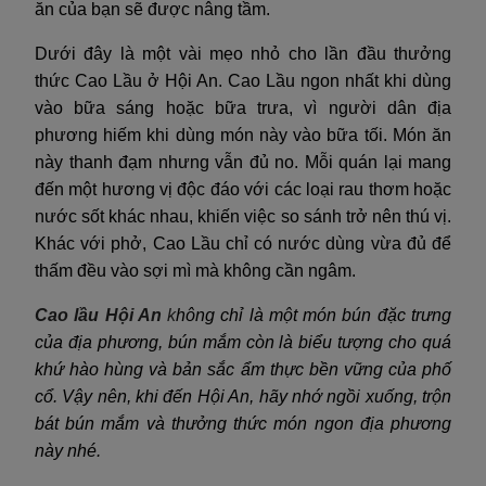
ăn của bạn sẽ được nâng tầm.
Dưới đây là một vài mẹo nhỏ cho lần đầu thưởng
thức Cao Lầu ở Hội An. Cao Lầu ngon nhất khi dùng
vào bữa sáng hoặc bữa trưa, vì người dân địa
phương hiếm khi dùng món này vào bữa tối. Món ăn
này thanh đạm nhưng vẫn đủ no. Mỗi quán lại mang
đến một hương vị độc đáo với các loại rau thơm hoặc
nước sốt khác nhau, khiến việc so sánh trở nên thú vị.
Khác với phở, Cao Lầu chỉ có nước dùng vừa đủ để
thấm đều vào sợi mì mà không cần ngâm.
Cao lầu Hội An
k
hông chỉ là một món bún đặc trưng
của địa phương, bún mắm còn là biểu tượng cho quá
khứ hào hùng và bản sắc ẩm thực bền vững của phố
cổ. Vậy nên, khi đến Hội An, hãy nhớ ngồi xuống, trộn
bát bún mắm và thưởng thức món ngon địa phương
này nhé.