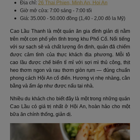
Địa chỉ:
26 Thai Phien, Minh An, Hoi An
Giờ mở cửa: 7:00 sáng - 7:00 tối
Giá: 35.000 - 50.000 đồng (1,40 - 2,00 đô la Mỹ)
Cao Lầu Thanh là một quán ăn gia đình giản dị nằm
trên một con phố yên tĩnh trong khu Phố Cổ. Nổi tiếng
với sự sạch sẽ và chất lượng ổn định, quán đã chiếm
được cảm tình của thực khách địa phương. Mỗi tô
cao lầu được chế biến tỉ mỉ với sợi mì thủ công, thịt
heo thơm ngon và rau thơm giòn rụm — đúng chuẩn
phong cách Hội An cổ điển. Hương vị nhẹ nhàng, cân
bằng và ấm áp như được nấu tại nhà.
Nhiều du khách cho biết đây là một trong những quán
Cao Lầu có giá trị nhất ở Hội An, hoàn hảo cho một
bữa ăn chính thống, giản dị.