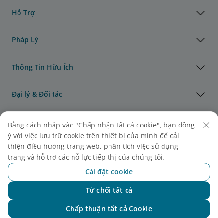
Hỗ Trợ
Pháp Lý
Thông Tin Hữu Ích
Đại lý & Đối tác
Vận Tải Hàng Hóa
Bằng cách nhấp vào "Chấp nhận tất cả cookie", bạn đồng
ý với việc lưu trữ cookie trên thiết bị của mình để cải
thiện điều hướng trang web, phân tích việc sử dụng
Giải thưởng của Vietnam Airlines
trang và hỗ trợ các nỗ lực tiếp thị của chúng tôi.
Cài đặt cookie
Từ chối tất cả
Chat với NEO
Chấp thuận tất cả Cookie