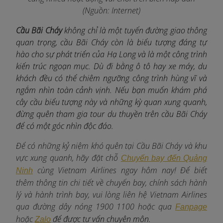
(Nguồn: Internet)
Cầu Bãi Cháy
không chỉ là một tuyến đường giao thông
quan trọng, cầu Bãi Cháy còn là biểu tượng đáng tự
hào cho sự phát triển của Hạ Long và là một công trình
kiến trúc ngoạn mục. Dù đi bằng ô tô hay xe máy, du
khách đều có thể chiêm ngưỡng công trình hùng vĩ và
ngắm nhìn toàn cảnh vịnh. Nếu bạn muốn khám phá
cây cầu biểu tượng này và những kỳ quan xung quanh,
đừng quên tham gia tour du thuyền trên cầu Bãi Cháy
để có một góc nhìn độc đáo.
Để có những kỷ niệm khó quên tại Cầu Bãi Cháy và khu
vực xung quanh, hãy đặt chỗ
Chuyến bay đến Quảng
c
ùng Vietnam Airlines ngay hôm nay! Để biết
Ninh
thêm thông tin chi tiết về chuyến bay, chính sách hành
lý và hành trình bay, vui lòng liên hệ Vietnam Airlines
qua đường dây nóng 1900 1100 hoặc qua
Fanpage
hoặc
để được tư vấn chuyên môn.
Zalo