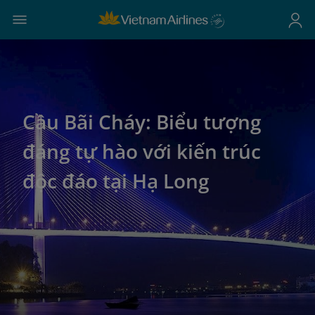
Cầu Bãi Cháy: Biểu tượng
đáng tự hào với kiến trúc
độc đáo tại Hạ Long