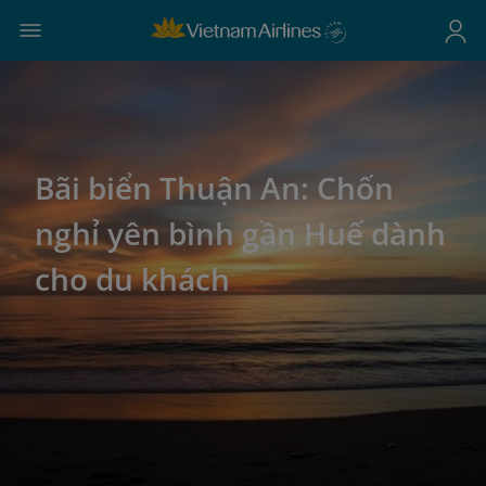
Bãi biển Thuận An: Chốn
nghỉ yên bình gần Huế dành
cho du khách