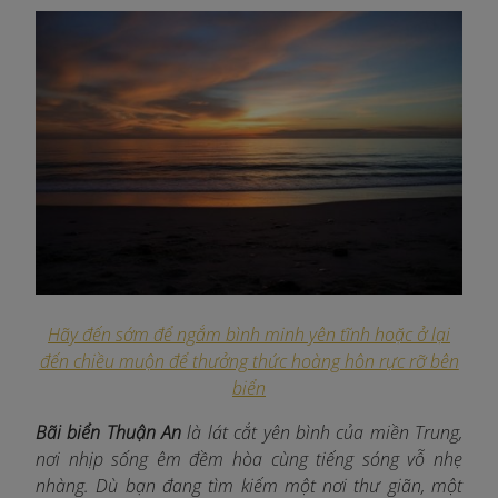
Hãy đến sớm để ngắm bình minh yên tĩnh hoặc ở lại
đến chiều muộn để thưởng thức hoàng hôn rực rỡ bên
biển
Bãi biển Thuận An
là lát cắt yên bình của miền Trung,
nơi nhịp sống êm đềm hòa cùng tiếng sóng vỗ nhẹ
nhàng. Dù bạn đang tìm kiếm một nơi thư giãn, một