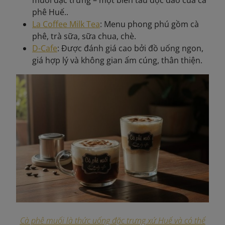
phê Huế..
La Coffee Milk Tea
: Menu phong phú gồm cà
phê, trà sữa, sữa chua, chè.
D-Cafe
: Được đánh giá cao bởi đồ uống ngon,
giá hợp lý và không gian ấm cúng, thân thiện.
Cà phê muối là thức uống đặc trưng xứ Huế và có thể