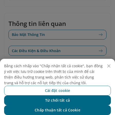
Thông tin liên quan
Bảo Mật Thông Tin
Các Điều Kiện & Điều Khoản
Bằng cách nhấp vào "Chấp nhận tất cả cookie", bạn đồng
Điều Kiện Đặt Vé Trực Tuyến
ý với việc lưu trữ cookie trên thiết bị của mình để cải
thiện điều hướng trang web, phân tích việc sử dụng
Điều kiện hủy check-in
trang và hỗ trợ các nỗ lực tiếp thị của chúng tôi.
Cài đặt cookie
Điều Kiện Sử Dụng Cookies
Từ chối tất cả
Chat với NEO
Chấp thuận tất cả Cookie
Điều Kiện Sử Dụng Trang Web & Ứng Dụng Di