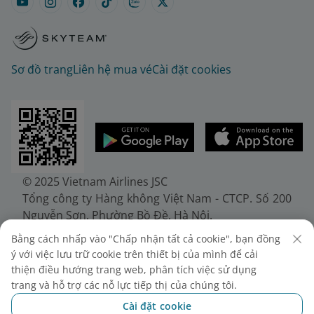
Sơ đồ trang
Liên hệ mua vé
Cài đặt cookies
© 2025 Vietnam Airlines JSC
Tổng công ty Hàng không Việt Nam - CTCP. Số 200
Nguyễn Sơn, Phường Bồ Đề, Hà Nội.
Điện thoại: (+84-24) 38272289. Fax: (+84-24)
Bằng cách nhấp vào "Chấp nhận tất cả cookie", bạn đồng
38722375
ý với việc lưu trữ cookie trên thiết bị của mình để cải
Giấy chứng nhận đăng ký doanh nghiệp, mã số
thiện điều hướng trang web, phân tích việc sử dụng
doanh nghiệp 0100107518, đăng ký lần đầu ngày
trang và hỗ trợ các nỗ lực tiếp thị của chúng tôi.
30/6/2010, đăng ký thay đổi lần thứ 10 ngày
Cài đặt cookie