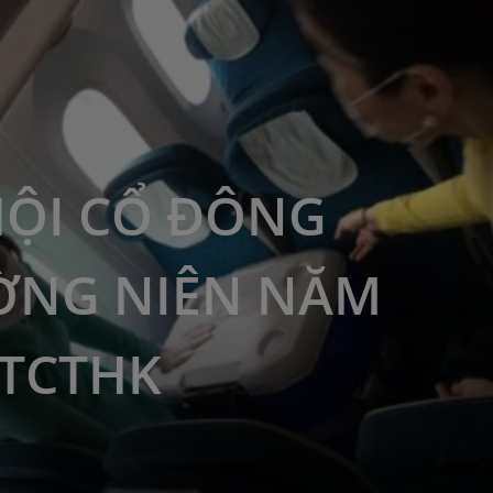
HỘI CỔ ĐÔNG
ỜNG NIÊN NĂM
 TCTHK