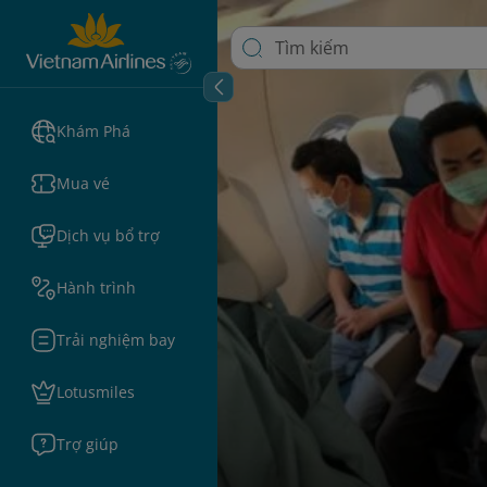
Khám Phá
Mua vé
Dịch vụ bổ trợ
Hành trình
Trải nghiệm bay
Lotusmiles
Trợ giúp