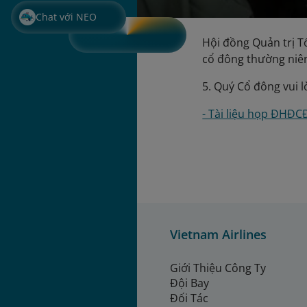
Chat với NEO
Hội đồng Quản trị T
cổ đông thường niên
5. Quý Cổ đông vui 
- Tài liệu họp ĐHĐC
Vietnam Airlines
Giới Thiệu Công Ty
Đội Bay
Đối Tác