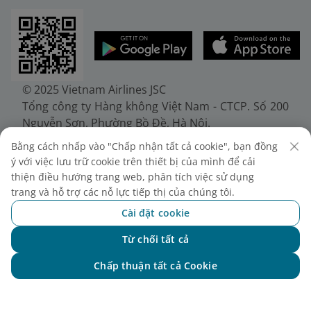
© 2025 Vietnam Airlines JSC
Tổng công ty Hàng không Việt Nam - CTCP. Số 200
Nguyễn Sơn, Phường Bồ Đề, Hà Nội.
Điện thoại: (+84-24) 38272289. Fax: (+84-24)
Bằng cách nhấp vào "Chấp nhận tất cả cookie", bạn đồng
38722375
ý với việc lưu trữ cookie trên thiết bị của mình để cải
Giấy chứng nhận đăng ký doanh nghiệp, mã số
thiện điều hướng trang web, phân tích việc sử dụng
doanh nghiệp 0100107518, đăng ký lần đầu ngày
trang và hỗ trợ các nỗ lực tiếp thị của chúng tôi.
30/6/2010, đăng ký thay đổi lần thứ 10 ngày
Cài đặt cookie
24/7/2025, cấp bởi Sở Tài chính Thành phố Hà Nội.
Từ chối tất cả
Chat với NEO
Chấp thuận tất cả Cookie