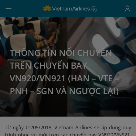
THÔNG TIN NỐI CHUYẾN
TRÊN CHUYẾN BAY
VN920/VN921 (HAN – VTE –
PNH – SGN VÀ NGƯỢC LẠI)
Từ ngày 01/05/2018, Vietnam Airlines sẽ áp dụng quy
trình phục vụ mới trên các chuyến bay VN920/VN921.