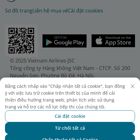
Sơ đồ trang
Liên hệ mua vé
Cài đặt cookies
© 2025 Vietnam Airlines JSC
Tổng công ty Hàng không Việt Nam - CTCP. Số 200
Nguyễn Sơn, Phường Bồ Đề, Hà Nội.
Điện thoại: (+84-24) 38272289. Fax: (+84-24)
Bằng cách nhấp vào "Chấp nhận tất cả cookie", bạn đồng
38722375
ý với việc lưu trữ cookie trên thiết bị của mình để cải
Giấy chứng nhận đăng ký doanh nghiệp, mã số
thiện điều hướng trang web, phân tích việc sử dụng
doanh nghiệp 0100107518, đăng ký lần đầu ngày
trang và hỗ trợ các nỗ lực tiếp thị của chúng tôi.
30/6/2010, đăng ký thay đổi lần thứ 10 ngày
Cài đặt cookie
24/7/2025, cấp bởi Sở Tài chính Thành phố Hà Nội.
Từ chối tất cả
Chat với NEO
Chấp thuận tất cả Cookie