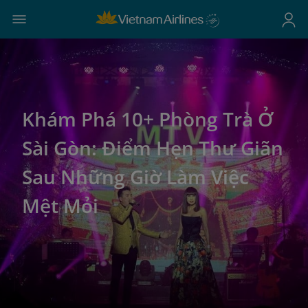
Khám Phá 10+ Phòng Trà Ở
Sài Gòn: Điểm Hẹn Thư Giãn
Sau Những Giờ Làm Việc
Mệt Mỏi