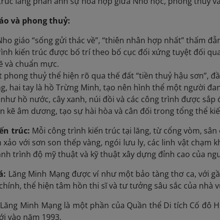
trúc lăng phản ánh sự hòa hợp giữa Nho học, phong thủy v
iáo và phong thuỷ:
ho giáo “sống gửi thác về”, “thiên nhân hợp nhất” thấm đẫm
rình kiến trúc được bố trí theo bố cục đối xứng tuyệt đối q
ẽ và chuẩn mực.
 phong thuỷ thể hiện rõ qua thế đất “tiền thuỷ hậu sơn”, đ
g, hai tay là hồ Trừng Minh, tạo nên hình thể một người đan
 như hồ nước, cây xanh, núi đồi và các công trình được sắp 
n kẽ âm dương, tạo sự hài hòa và cân đối trong tổng thể kiế
ến trúc:
Mỗi công trình kiến trúc tại lăng, từ cổng vòm, sâ
 xảo với sơn son thếp vàng, ngói lưu ly, các linh vật chạm 
ánh trình độ mỹ thuật và kỹ thuật xây dựng đỉnh cao của ngư
oá:
Lăng Minh Mạng được ví như một bảo tàng thơ ca, với g
chính, thể hiện tâm hồn thi sĩ và tư tưởng sâu sắc của nhà v
Lăng Minh Mạng là một phần của Quần thể Di tích Cố đô 
ới vào năm 1993.