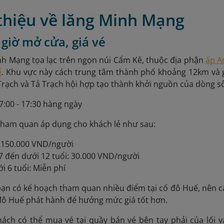
 thiệu về lăng Minh Mạng
í, giờ mở cửa, giá vé
h Mạng tọa lạc trên ngọn núi Cẩm Kê, thuộc địa phận
ấp A
ế
. Khu vực này cách trung tâm thành phố khoảng 12km và g
Trạch và Tả Trạch hội hợp tạo thành khởi nguồn của dòng 
7:00 - 17:30 hàng ngày
 tham quan áp dụng cho khách lẻ như sau:
: 150.000 VND/người
7 đến dưới 12 tuổi: 30.000 VND/người
i 6 tuổi: Miễn phí
 bạn có kế hoạch tham quan nhiều điểm tại cố đô Huế, nên
 đô Huế phát hành để hưởng mức giá tốt hơn.
ách có thể mua vé tại quầy bán vé bên tay phải của lối 