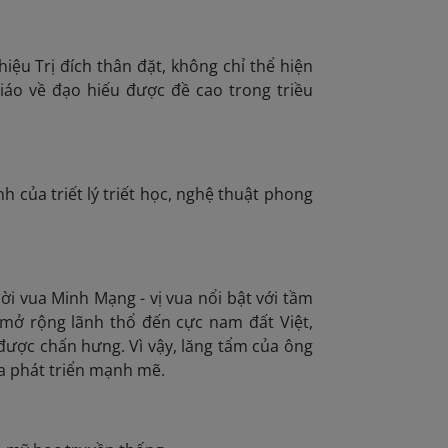
iệu Trị đích thân đặt, không chỉ thể hiện
áo về đạo hiếu được đề cao trong triều
h của triết lý triết học, nghệ thuật phong
ời vua Minh Mạng - vị vua nổi bật với tầm
ia mở rộng lãnh thổ đến cực nam đất Việt,
được chấn hưng. Vì vậy, lăng tẩm của ông
ia phát triển mạnh mẽ.