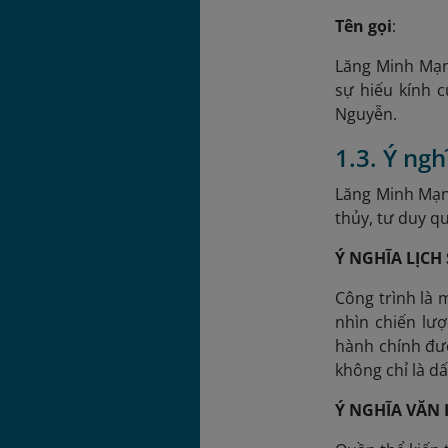
Tên gọi
:
Lăng Minh Mạng
sự hiếu kính 
Nguyễn.
1.3. Ý ngh
Lăng Minh Mạng
thủy, tư duy q
Ý NGHĨA LỊCH
Công trình
là m
nhìn chiến lượ
hành chính đượ
không chỉ là d
Ý NGHĨA VĂN 