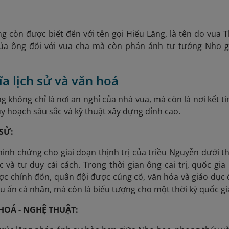
 còn được biết đến với tên gọi Hiếu Lăng, là tên do vua Th
của ông đối với vua cha mà còn phản ánh tư tưởng Nho gi
ĩa lịch sử và văn hoá
 không chỉ là nơi an nghỉ của nhà vua, mà còn là nơi kết tin
uy hoạch sâu sắc và kỹ thuật xây dựng đỉnh cao.
 SỬ:
inh chứng cho giai đoạn thịnh trị của triều Nguyễn dưới th
c và tư duy cải cách. Trong thời gian ông cai trị, quốc g
c chỉnh đốn, quân đội được củng cố, văn hóa và giáo dục 
ấu ấn cá nhân, mà còn là biểu tượng cho một thời kỳ quốc g
HOÁ - NGHỆ THUẬT: