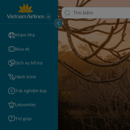
Khám Phá
Mua vé
Dịch vụ bổ trợ
Hành trình
Trải nghiệm bay
Lotusmiles
Trợ giúp