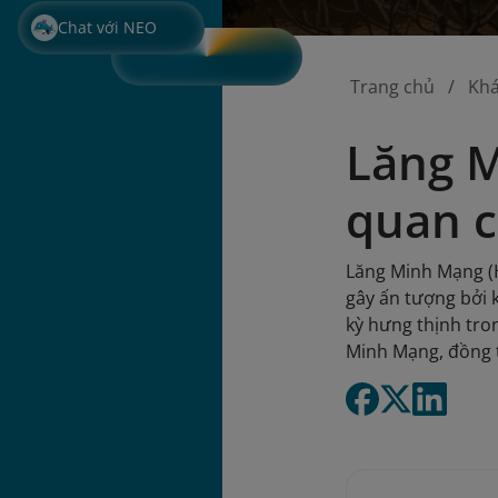
Chat với NEO
Trang chủ
Kh
Lăng 
quan c
Lăng Minh Mạng (H
gây ấn tượng bởi 
kỳ hưng thịnh tro
Minh Mạng, đồng t