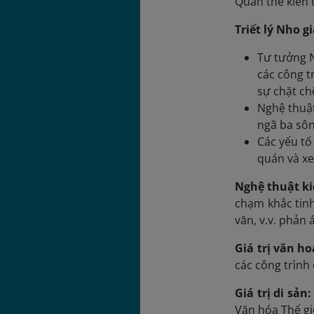
Quần thể kiến 
Triết lý Nho g
Tư tưởng N
các công t
sự chặt ch
Nghệ thuật
ngã ba sôn
Các yếu tố
quán và xe
Nghệ thuật ki
chạm khắc tinh
văn, v.v. phản 
Giá trị văn h
các công trình 
Giá trị di sản:
Văn hóa Thế gi