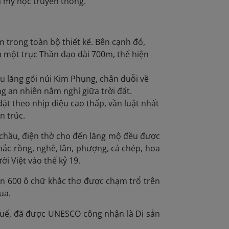
à mỹ học truyền thống.
 trong toàn bộ thiết kế. Bên cạnh đó,
ua một trục Thần đạo dài 700m, thể hiện
ầu lăng gối núi Kim Phụng, chân duỗi về
g an nhiên nằm nghỉ giữa trời đất.
đặt theo nhịp điệu cao thấp, vần luật nhất
n trúc.
n chầu, điện thờ cho đến lăng mộ đều được
khắc rồng, nghê, lân, phượng, cá chép, hoa
ời Việt vào thế kỷ 19.
ần 600 ô chữ khắc thơ được chạm trổ trên
ua.
Huế, đã được UNESCO công nhận là Di sản