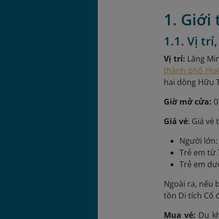
1. Giới
1.1. Vị tr
Vị trí:
Lăng Min
thành phố Hu
hai dòng Hữu 
Giờ mở cửa:
0
Giá vé
: Giá vé
Người lớn
Trẻ em từ 
Trẻ em dướ
Ngoài ra, nếu
tồn Di tích Cố
Mua vé:
Du kh