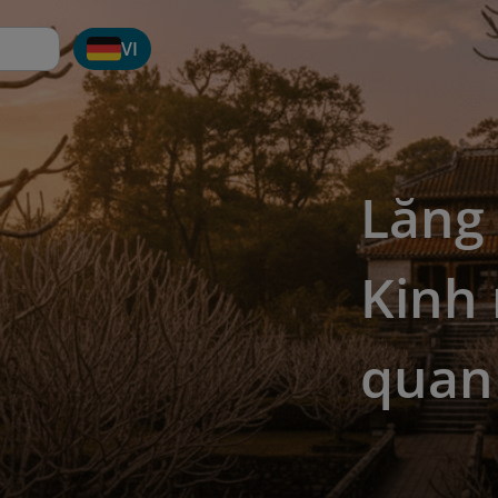
VI
Lăng
Kinh
quan 