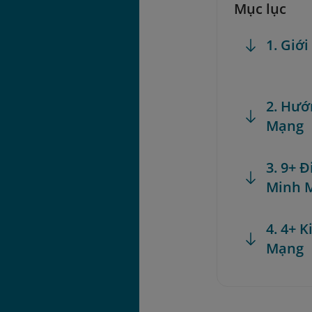
Mục lục
1. Giớ
2. Hướ
Mạng
3. 9+ 
Minh 
4. 4+ 
Mạng