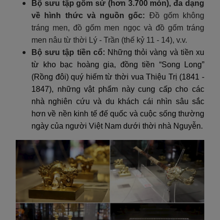
Bộ sưu tập gốm sứ (hơn 3.700 món), đa dạng
về hình thức và nguồn gốc:
Đồ gốm không
tráng men, đồ gốm men ngọc và đồ gốm tráng
men nâu từ thời Lý - Trần (thế kỷ 11 - 14), v.v.
Bộ sưu tập tiền cổ:
Những thỏi vàng và tiền xu
từ kho bạc hoàng gia, đồng tiền “Song Long”
(Rồng đôi) quý hiếm từ thời vua Thiệu Trị (1841 -
1847), những vật phẩm này cung cấp cho các
nhà nghiên cứu và du khách cái nhìn sâu sắc
hơn về nền kinh tế đế quốc và cuộc sống thường
ngày của người Việt Nam dưới thời nhà Nguyễn.