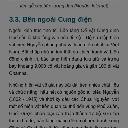
tấm gỗ của bức tường đền
(Nguồn: Internet)
3.3. Bên ngoài Cung điện
Ngoài kiến trúc tinh tế, Bảo tàng Cổ vật Cung đình
Huế còn là kho tàng văn hóa đồ sộ –
Bộ sưu tập hiện
vật triều Nguyễn phong phú và toàn diện nhất tại Việt
Nam. Bất chấp những tổn thất do chiến tranh và biến
động chính trị, bảo tàng hiện đang lưu giữ và trưng
bày khoảng 9.000 cổ vật hoàng gia và gần 100 di vật
Chămpa.
Những hiện vật vô giá này trải dài trên nhiều chất liệu
và chức năng, hầu hết có nguồn gốc từ triều Nguyễn
(1802 - 1945) và thời kỳ đầu các Chúa Nguyễn, với
một số hiện vật liên quan cụ thể đến vùng Phú Xuân,
Huế. Được phân loại cẩn thận thành 17 bộ sưu tập
theo chủ đề, bảo tàng mang đến một bức tranh sống
động và đa chiều về đời sống cung đình, tín ngưỡng,