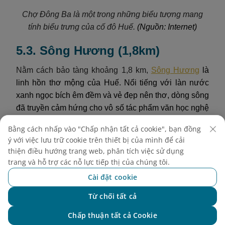
Chợ Đông Ba là một trong những biểu tượng mang
tính biểu trưng của cố đô Huế.
(Nguồn: Internet)
5.3. Sông Hương (1,8km)
Nằm cách bảo tàng khoảng 1,8 km,
Sông Hương
là
linh hồn thơ mộng của Huế. Nổi tiếng với làn nước
xanh ngọc bích êm đềm và vẻ đẹp nên thơ, dòng sông
đã truyền cảm hứng cho vô số tác phẩm văn học nghệ
thuật. Đến đây, du khách không chỉ được chiêm
Bằng cách nhấp vào "Chấp nhận tất cả cookie", bạn đồng
ngưỡng cảnh đẹp nên thơ, mà còn có thể thong thả
ý với việc lưu trữ cookie trên thiết bị của mình để cải
dạo thuyền, đặc biệt là vào buổi tối và thưởng thức
thiện điều hướng trang web, phân tích việc sử dụng
những làn điệu dân ca Huế truyền thống được biểu
trang và hỗ trợ các nỗ lực tiếp thị của chúng tôi.
diễn trực tiếp trên thuyền. Dòng sông còn dẫn đến
Cài đặt cookie
nhiều di tích tâm linh và lịch sử như Chùa Thiên Mụ
và Điện Hòn Chén, mang đến một trải nghiệm văn
Từ chối tất cả
Chat với NEO
hóa phong phú.
Chấp thuận tất cả Cookie