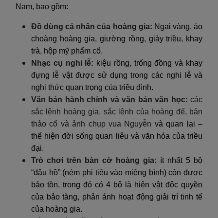
Nam, bao gồm:
Đồ dùng cá nhân của hoàng gia:
Ngai vàng, áo
choàng hoàng gia, giường rồng, giày triều, khay
trà, hộp mỹ phẩm cổ.
Nhạc cụ nghi lễ:
kiệu rồng, trống đồng và khay
đựng lễ vật được sử dụng trong các nghi lễ và
nghi thức quan trọng của triều đình.
Văn bản hành chính và văn bản văn học:
các
sắc lệnh hoàng gia, sắc lệnh của hoàng đế, bản
thảo cổ và ảnh chụp vua Nguyễn
và quan lại –
thể hiện đời sống quan liêu và văn hóa của triều
đại.
Trò chơi trên bàn cờ hoàng gia:
ít nhất 5 bộ
“đậu hồ” (ném phi tiêu vào miệng bình) còn được
bảo tồn, trong đó có 4 bộ là hiện vật độc quyền
của bảo tàng, phản ánh hoạt động giải trí tinh tế
của hoàng gia.