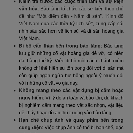
Kiểm tra trước các cuộc triển lãm và sự kiện
văn hóa:
Bảo tàng tổ chức các sự kiện theo chủ
đề như “Một điểm đến - Năm di sản”, “Kinh đô
Việt Nam qua các thời kỳ lịch sử”
, cung cấp cái
nhìn sâu sắc hơn về lịch sử và di sản hoàng gia
Việt Nam.
Đi bộ cẩn thận bên trong bảo tàng:
Bảo tàng
lưu giữ những cổ vật hoàng gia dễ vỡ, có niên
đại hàng thế kỷ. Việc đi bộ một cách chánh niệm
không chỉ thể hiện sự tôn trọng đối với di sản mà
còn giúp ngăn ngừa hư hỏng ngoài ý muốn đối
với những cổ vật vô giá này.
Không mang theo các vật dụng bị cấm hoặc
nguy hiểm:
Vì lý do an toàn và bảo tồn, du khách
bị nghiêm cấm mang theo vật sắc nhọn, vật liệu
dễ cháy hoặc đồ ăn thức uống vào bảo tàng.
Hạn chế chụp ảnh và quay phim bên trong
cung điện:
Việc chụp ảnh có thể bị hạn chế, đặc