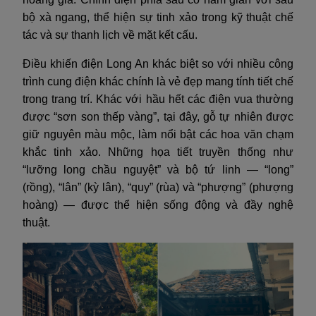
bộ xà ngang, thể hiện sự tinh xảo trong kỹ thuật chế
tác và sự thanh lịch về mặt kết cấu.
Điều khiến điện Long An khác biệt so với nhiều công
trình cung điện khác chính là vẻ đẹp mang tính tiết chế
trong trang trí. Khác với hầu hết các điện vua thường
được “sơn son thếp vàng”, tại đây, gỗ tự nhiên được
giữ nguyên màu mộc, làm nổi bật các hoa văn chạm
khắc tinh xảo. Những họa tiết truyền thống như
“lưỡng long chầu nguyệt” và bộ tứ linh — “long”
(rồng), “lân” (kỳ lân), “quy” (rùa) và “phượng” (phượng
hoàng) — được thể hiện sống động và đầy nghệ
thuật.