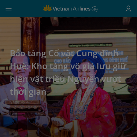
Bảo tàng Cổ vật Cung đình
Huế: Kho tàng vô giá lưu giữ
hiện vật triều Nguyễn vượt
thời gian