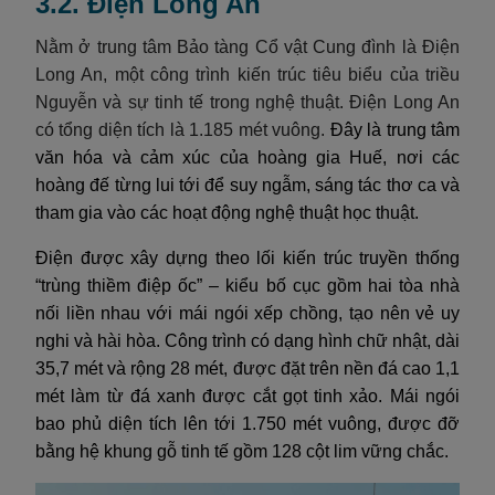
3.2. Điện Long An
Nằm ở trung tâm Bảo tàng Cổ vật Cung đình là Điện
Long An, một công trình kiến trúc tiêu biểu của triều
Nguyễn và sự tinh tế trong nghệ thuật. Điện Long An
có tổng diện tích là 1.185 mét vuông.
Đây là trung tâm
văn hóa và cảm xúc của hoàng gia Huế, nơi các
hoàng đế từng lui tới để suy ngẫm, sáng tác thơ ca và
tham gia vào các hoạt động nghệ thuật học thuật.
Điện được xây dựng theo lối kiến trúc truyền thống
“trùng thiềm điệp ốc” – kiểu bố cục gồm hai tòa nhà
nối liền nhau với mái ngói xếp chồng, tạo nên vẻ uy
nghi và hài hòa. Công trình có dạng hình chữ nhật, dài
35,7 mét và rộng 28 mét, được đặt trên nền đá cao 1,1
mét làm từ đá xanh được cắt gọt tinh xảo. Mái ngói
bao phủ diện tích lên tới 1.750 mét vuông, được đỡ
bằng hệ khung gỗ tinh tế gồm 128 cột lim vững chắc.