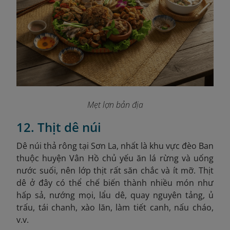
Mẹt lợn bản địa
12. Thịt dê núi
Dê núi thả rông tại Sơn La, nhất là khu vực đèo Ban
thuộc huyện Vân Hồ chủ yếu ăn lá rừng và uống
nước suối, nên lớp thịt rất săn chắc và ít mỡ. Thịt
dê ở đây có thể chế biến thành nhiều món như
hấp sả, nướng mọi, lẩu dê, quay nguyên tảng, ủ
trấu, tái chanh, xào lăn, làm tiết canh, nấu cháo,
v.v.