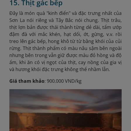
15. Thịt gác bếp
Đây là món quà "kinh điển" và đặc trưng nhất của
Sơn La nói riêng và Tây Bắc nói chung. Thịt trâu,
thịt lợn bản được thái thành từng dẻ dài, tẩm ướp
đậm đà với mắc khén, hạt dổi, ớt, gừng, v.v. rồi
treo lên gác bếp, hong khô từ từ bằng khói của củi
rừng. Thịt thành phẩm có màu nâu sậm bên ngoài
nhưng bên trong vẫn giữ được màu đỏ hồng và độ
ẩm, khi ăn có vị ngọt của thịt, cay nồng của gia vị
và hương khói đặc trưng không thể nhầm lẫn.
Giá tham khảo
: 900.000 VND/kg