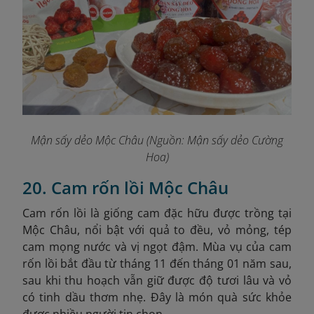
Mận sấy dẻo Mộc Châu (Nguồn: Mận sấy dẻo Cường
Hoa)
20. Cam rốn lồi Mộc Châu
Cam rốn lồi là giống cam đặc hữu được trồng tại
Mộc Châu, nổi bật với quả to đều, vỏ mỏng, tép
cam mọng nước và vị ngọt đậm. Mùa vụ của cam
rốn lồi bắt đầu từ tháng 11 đến tháng 01 năm sau,
sau khi thu hoạch vẫn giữ được độ tươi lâu và vỏ
có tinh dầu thơm nhẹ. Đây là món quà sức khỏe
được nhiều người tin chọn.