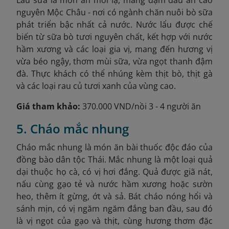
nguyên Mộc Châu - nơi có ngành chăn nuôi bò sữa
phát triển bậc nhất cả nước. Nước lẩu được chế
biến từ sữa bò tươi nguyên chất, kết hợp với nước
hầm xương và các loại gia vị, mang đến hương vị
vừa béo ngậy, thơm mùi sữa, vừa ngọt thanh đậm
đà. Thực khách có thể nhúng kèm thịt bò, thịt gà
và các loại rau củ tươi xanh của vùng cao.
Giá tham khảo:
370.000 VND/nồi 3 - 4 người ăn
5. Cháo mắc nhung
Cháo mắc nhung là món ăn bài thuốc độc đáo của
đồng bào dân tộc Thái. Mắc nhung là một loại quả
dại thuộc họ cà, có vị hơi đắng. Quả được giã nát,
nấu cùng gạo tẻ và nước hầm xương hoặc sườn
heo, thêm ít gừng, ớt và sả. Bát cháo nóng hổi và
sánh mịn, có vị ngăm ngăm đắng ban đầu, sau đó
là vị ngọt của gạo và thịt, cùng hương thơm đặc