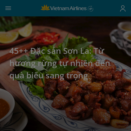
45++ Đặc sản Sơn La: Từ
hương rừng tự nhiên đến
quà biếu sang trọng