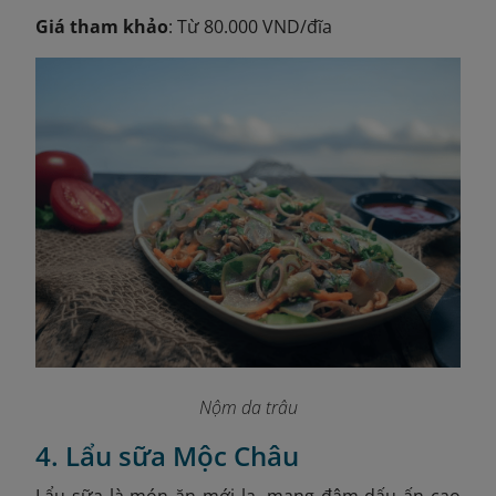
Giá tham khảo
: Từ 80.000 VND/đĩa
Nộm da trâu
4. Lẩu sữa Mộc Châu
Lẩu sữa là món ăn mới lạ, mang đậm dấu ấn cao