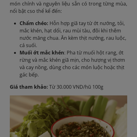
món chính và nguyên liệu sẵn có trong từng mùa,
nổi bật cso thể kể đến:
Chẩm chéo:
Hỗn hợp giã tay từ ớt nướng, tỏi,
mắc khén, hạt dổi, rau mùi tàu, đôi khi thêm
nước măng chua. Ăn kèm thịt nướng, rau luộc,
cá suối.
Muối ớt mắc khén
: Pha từ muối hột rang, ớt
rừng và mắc khén giã mịn, cho hượng vị thơm
và cay nồng, dùng cho các món luộc hoặc thịt
gác bếp.
Giá tham khảo:
Từ 30.000 VND/hũ 100g