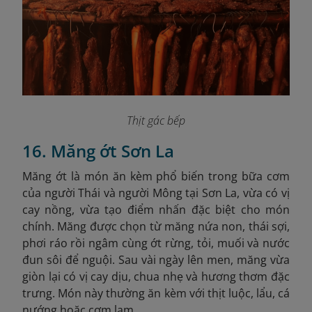
Thịt gác bếp
16. Măng ớt Sơn La
Măng ớt là món ăn kèm phổ biến trong bữa cơm
của người Thái và người Mông tại Sơn La, vừa có vị
cay nồng, vừa tạo điểm nhấn đặc biệt cho món
chính. Măng được chọn từ măng nứa non, thái sợi,
phơi ráo rồi ngâm cùng ớt rừng, tỏi, muối và nước
đun sôi để nguội. Sau vài ngày lên men, măng vừa
giòn lại có vị cay dịu, chua nhẹ và hương thơm đặc
trưng. Món này thường ăn kèm với thịt luộc, lẩu, cá
nướng hoặc cơm lam.