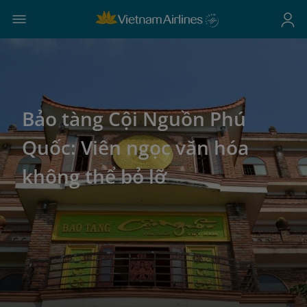
Bảo tàng Cội Nguồn Phú
Quốc: Viên ngọc văn hóa
không thể bỏ lỡ