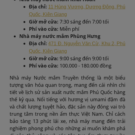
Địa chỉ:
11 Hùng Vương, Dương Đông, Phú
Quốc, Kiên Giang
Giờ mở cửa:
7:30 sáng đến 7:00 tối
Phí vào cửa:
Miễn phí
Nhà máy nước mắm Phùng Hưng
Địa chỉ:
471 Đ. Nguyễn Văn Cừ, Khu 2, Phú
Quốc, Kiên Giang
Giờ mở cửa:
9:00 sáng đến 9:00 tối
Phí vào cửa:
100.000 - 180.000 đồng
Nhà máy Nước mắm Truyền thống là một biểu
tượng văn hóa quan trọng, mang đến cái nhìn chi
tiết về lịch sử sản xuất nước mắm Phú Quốc hàng
thế kỷ qua. Nổi tiếng với hương vị umami đậm đà
và chất lượng tuyệt hảo, đặc sản này đóng vai trò
trung tâm trong nền ẩm thực Việt Nam. Chỉ cách
bảo tàng 13 phút lái xe, nhà máy mang đến trải
nghiệm phong phú cho những ai muốn khám phá