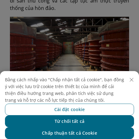
di sản thủ công và các tập tục ẩm thực truyền
thống của hòn đảo.
Bằng cách nhấp vào "Chấp nhận tất cả cookie", bạn đồng
ý với việc lưu trữ cookie trên thiết bị của mình để cải
thiện điều hướng trang web, phân tích việc sử dụng
trang và hỗ trợ các nỗ lực tiếp thị của chúng tôi.
Cài đặt cookie
Nhà máy chứng minh cách các nhà sản xuất địa
phương duy trì các phương pháp truyền thống để đảm
Từ chối tất cả
(Nguồn: Internet)
bảo chất lượng nước mắm cao nhất
Chat với NEO
Chấp thuận tất cả Cookie