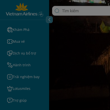
Khám Phá
Mua vé
Dịch vụ bổ trợ
Hành trình
Trải nghiệm bay
Lotusmiles
Trợ giúp