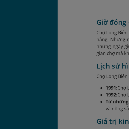
Giờ đóng 
Chợ Long Biên 
hàng. Những n
những ngày gi
gian chợ mà k
Lịch sử h
Chợ Long Biên c
1991:
Chợ L
1992:
Chợ L
Từ những
và nông sả
Giá trị k