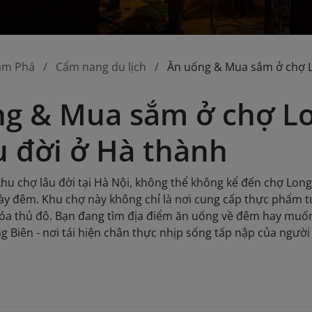
ám Phá
Cẩm nang du lịch
Ăn uống & Mua sắm ở chợ Lo
g & Mua sắm ở chợ Lo
u đời ở Hà thành
u chợ lâu đời tại Hà Nội, không thể không kể đến chợ Lon
ày đêm. Khu chợ này không chỉ là nơi cung cấp thực phẩm
a thủ đô. Bạn đang tìm địa điểm ăn uống về đêm hay muốn 
 Biên - nơi tái hiện chân thực nhịp sống tấp nập của người