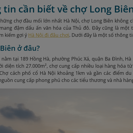
 tin cần biết về chợ Long Biê
những chợ đầu mối lớn nhất Hà Nội, chợ Long Biên không c
mang đậm dấu ấn văn hóa của Thủ đô. Đây cũng là một 
ìm kiếm gợi ý
Hà Nội đi đâu chơi
. Dưới đây là một số thông t
Biên ở đâu?
, nằm tại 189 Hồng Hà, phường Phúc Xá, quận Ba Đình, Hà 
ới diện tích 27.000m², chợ cung cấp nhiều loại hàng hóa từ 
 Chợ cách phố cổ Hà Nội khoảng 1km và gần các điểm du 
nguồn cung cấp phong phú cho các tiểu thương và nhà hàn