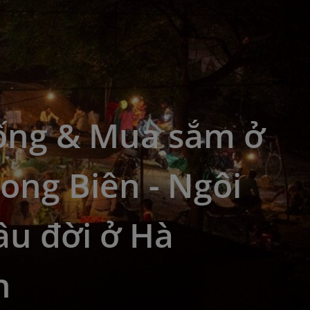
ống & Mua sắm ở
ong Biên - Ngôi
âu đời ở Hà
h