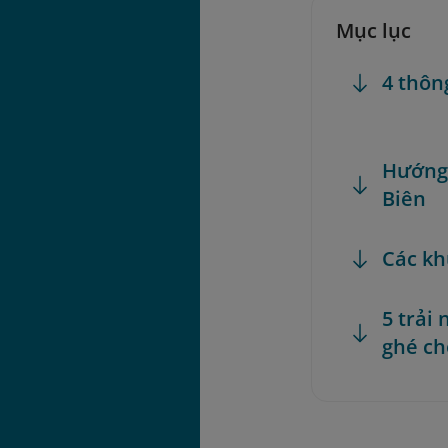
Mục lục
4 thôn
Hướng 
Biên
Các kh
5 trải
ghé ch