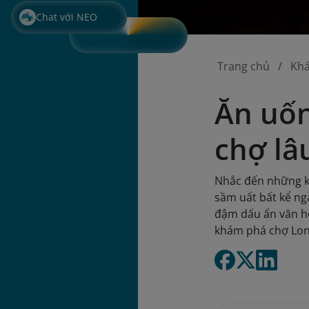
Chat với NEO
Trang chủ
Kh
Ăn uốn
chợ lâ
Nhắc đến những kh
sầm uất bất kể ng
đậm dấu ấn văn hó
khám phá chợ Long