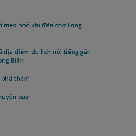
ố mẹo nhỏ khi đến chợ Long
ố địa điểm du lịch nổi tiếng gần
ong Biên
 phá thêm
huyến bay