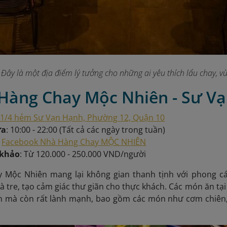
Đây là một địa điểm lý tưởng cho những ai yêu thích lẩu chay,
 Hàng Chay Mộc Nhiên - Sư V
1/4 hẻm Sư Vạn Hạnh, Phường 12, Quận 10
ửa
: 10:00 - 22:00 (Tất cả các ngày trong tuần)
:
Facebook Nhà Hàng Chay MỘC NHIÊN
 khảo
: Từ 120.000 - 250.000 VND/người
 Mộc Nhiên mang lại không gian thanh tịnh với phong cách
à tre, tạo cảm giác thư giãn cho thực khách. Các món ăn tại
n mà còn rất lành mạnh, bao gồm các món như cơm chiên,