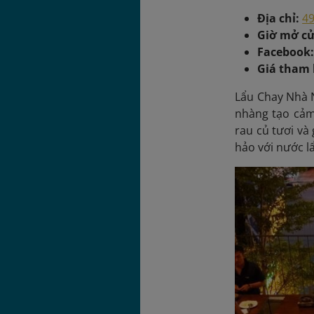
Địa chỉ:
49
Giờ mở c
Facebook
Giá tham
Lẩu Chay Nhà 
nhàng tạo cảm 
rau củ tươi và
hảo với nước l