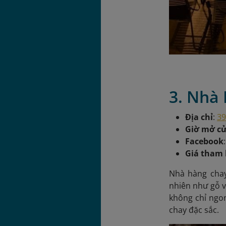
3. Nhà
Địa chỉ
:
39
Giờ mở c
Facebook
Giá tham
Nhà hàng chay
nhiên như gỗ v
không chỉ ngo
chay đặc sắc.