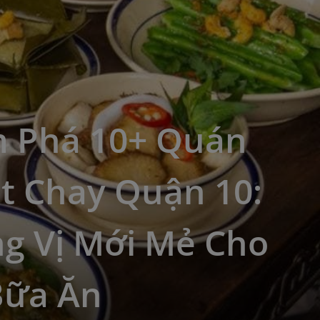
 Phá 10+ Quán
t Chay Quận 10:
g Vị Mới Mẻ Cho
Bữa Ăn