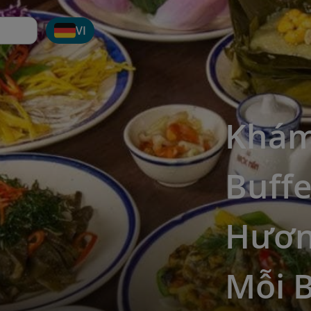
VI
Khám
Buffe
Hươn
Mỗi 