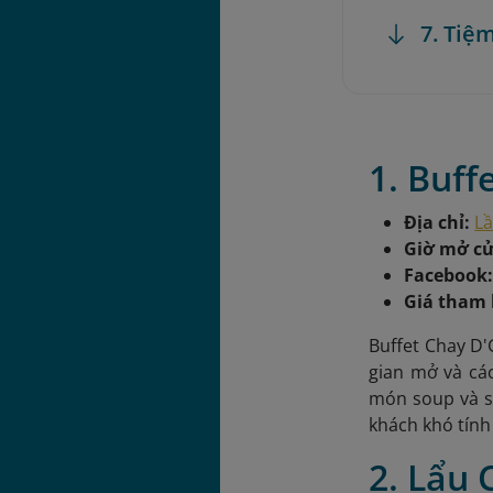
7. Tiệ
1. Buf
Địa chỉ:
Lầ
Giờ mở c
Facebook
Giá tham
Buffet Chay D'
gian mở và cá
món soup và sa
khách khó tính
2. Lẩu