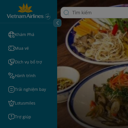
Khám Phá
Mua vé
Dịch vụ bổ trợ
Hành trình
Trải nghiệm bay
Lotusmiles
Trợ giúp