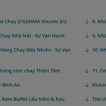
fet Chay D'GEMMA Vincom 3/2
8. Nh
 Chay Nhà Nát - Sư Vạn Hạnh
9. Nh
 Hàng Chay Mộc Nhiên - Sư Vạn
10. N
 hàng cơm chay Thiện Tâm
11. C
y Bình An
Khám
 Rơm Buffet Lẩu Nấm & Rau
Tìm c