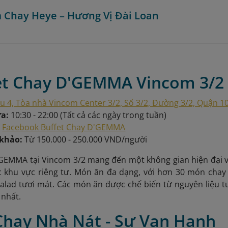
m Chay Heye – Hương Vị Đài Loan
fet Chay D'GEMMA Vincom 3/2
u 4, Tòa nhà Vincom Center 3/2, Số 3/2, Đường 3/2, Quận 1
ửa:
10:30 - 22:00 (Tất cả các ngày trong tuần)
:
Facebook Buffet Chay D'GEMMA
 khảo:
Từ 150.000 - 250.000 VND/người
GEMMA tại Vincom 3/2 mang đến một không gian hiện đại v
c khu vực riêng tư. Món ăn đa dạng, với hơn 30 món chay
lad tươi mát. Các món ăn được chế biến từ nguyên liệu t
 nhất.
 Chay Nhà Nát - Sư Vạn Hạnh