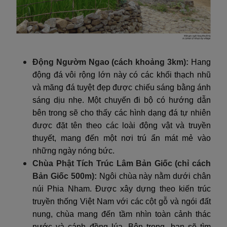
Động Ngườm Ngao (cách khoảng 3km):
Hang
động đá vôi rộng lớn này có các khối thạch nhũ
và măng đá tuyệt đẹp được chiếu sáng bằng ánh
sáng dịu nhẹ. Một chuyến đi bộ có hướng dẫn
bên trong sẽ cho thấy các hình dạng đá tự nhiên
được đặt tên theo các loài động vật và truyền
thuyết, mang đến một nơi trú ẩn mát mẻ vào
những ngày nóng bức.
Chùa Phật Tích Trúc Lâm Bản Giốc (chỉ cách
Bản Giốc 500m):
Ngôi chùa này nằm dưới chân
núi Phia Nham. Được xây dựng theo kiến trúc
truyền thống Việt Nam với các cột gỗ và ngói đất
nung, chùa mang đến tầm nhìn toàn cảnh thác
nước và cánh đồng lúa. Bên trong, bạn sẽ tìm