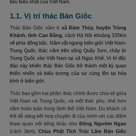
tiêu biểu nhất của Việt Nam.
1.1. Vị trí thác Bản Giốc
Thác Bản Giốc nằm ở
xã Đàm Thủy, huyện Trùng
Khánh, tỉnh Cao Bằng
, cách Hà Nội khoảng 335km
về phía đông bắc. Nằm vắt ngang biên giới Việt Nam-
Trung Quốc, thác nằm trên sông Quây Sơn, chảy từ
Trung Quốc vào Việt Nam tại xã Ngọc Khê. Vị trí độc
đáo này khiến thác Bản Giốc trở thành một kỳ quan
thiên nhiên và biểu tượng của sự cùng tồn tại hòa
bình ở biên giới.
Thác bao gồm hai phần: thác chính được chia sẻ giữa
Việt Nam và Trung Quốc, và một thác phụ, nhỏ hơn
nằm hoàn toàn trong lãnh thổ Việt Nam. Du khách có
thể dễ dàng kết hợp chuyến đi của mình với các điểm
tham quan nổi tiếng khác như
Động Ngườm Ngao
(cách 3km),
Chùa Phật Tích Trúc Lâm Bản Giốc