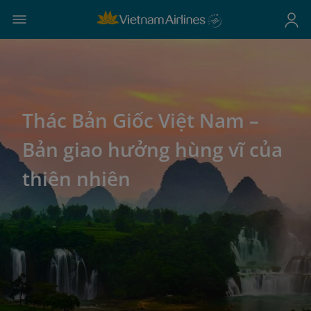
Thác Bản Giốc Việt Nam –
Bản giao hưởng hùng vĩ của
thiên nhiên