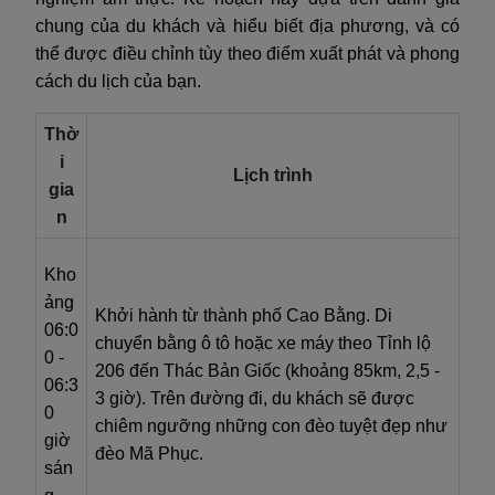
chung của du khách và hiểu biết địa phương, và có
thể được điều chỉnh tùy theo điểm xuất phát và phong
cách du lịch của bạn.
Thờ
i
Lịch trình
gia
n
Kho
ảng
Khởi hành từ thành phố Cao Bằng. Di
06:0
chuyển bằng ô tô hoặc xe máy theo Tỉnh lộ
0 -
206 đến Thác Bản Giốc (khoảng 85km, 2,5 -
06:3
3 giờ). Trên đường đi, du khách sẽ được
0
chiêm ngưỡng những con đèo tuyệt đẹp như
giờ
đèo Mã Phục.
sán