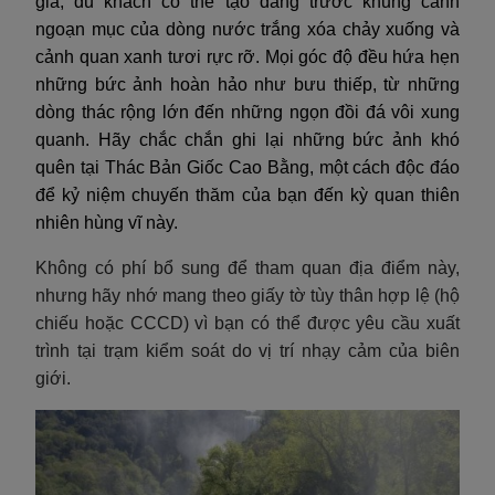
gia, du khách có thể tạo dáng trước khung cảnh
ngoạn mục của dòng nước trắng xóa chảy xuống và
cảnh quan xanh tươi rực rỡ. Mọi góc độ đều hứa hẹn
những bức ảnh hoàn hảo như bưu thiếp, từ những
dòng thác rộng lớn đến những ngọn đồi đá vôi xung
quanh. Hãy chắc chắn ghi lại những bức ảnh khó
quên tại Thác Bản Giốc Cao Bằng, một cách độc đáo
để kỷ niệm chuyến thăm của bạn đến kỳ quan thiên
nhiên hùng vĩ này.
Không có phí bổ sung để tham quan địa điểm này,
nhưng hãy nhớ mang theo giấy tờ tùy thân hợp lệ (hộ
chiếu hoặc CCCD) vì bạn có thể được yêu cầu xuất
trình tại trạm kiểm soát do vị trí nhạy cảm của biên
giới.