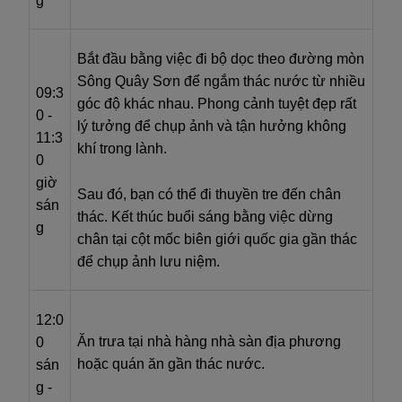
g
Bắt đầu bằng việc đi bộ dọc theo đường mòn
Sông Quây Sơn để ngắm thác nước từ nhiều
09:3
góc độ khác nhau. Phong cảnh tuyệt đẹp rất
0 -
lý tưởng để chụp ảnh và tận hưởng không
11:3
khí trong lành.
0
giờ
Sau đó, bạn có thể đi thuyền tre đến chân
sán
thác. Kết thúc buổi sáng bằng việc dừng
g
chân tại cột mốc biên giới quốc gia gần thác
để chụp ảnh lưu niệm.
12:0
Ăn trưa tại nhà hàng nhà sàn địa phương
0
hoặc quán ăn gần thác nước.
sán
g -