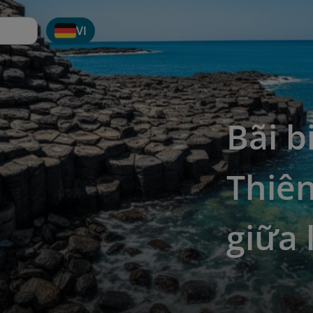
VI
Bãi b
Thiên
giữa 