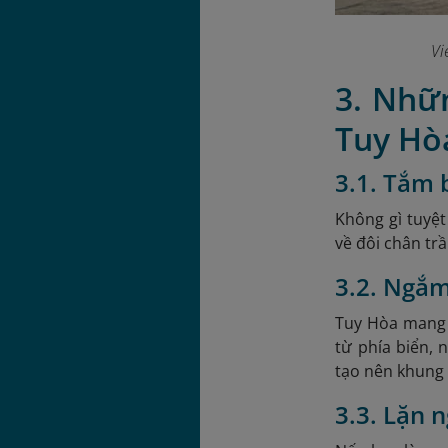
Vi
3. Nhữ
Tuy Hò
3.1. Tắm b
Không gì tuyệt
về đôi chân trầ
3.2. Ngắ
Tuy Hòa mang 
từ phía biển,
tạo nên khung 
3.3. Lặn 