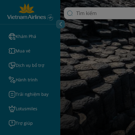
Khám Phá
Mua vé
Dịch vụ bổ trợ
Hành trình
Trải nghiệm bay
Lotusmiles
Trợ giúp