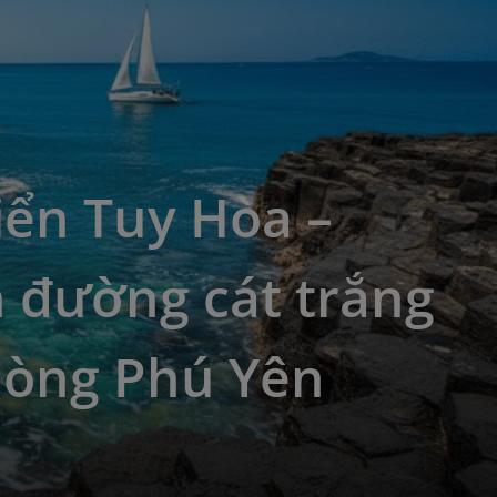
iển Tuy Hòa –
 đường cát trắng
lòng Phú Yên