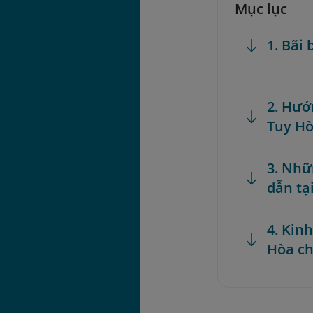
Mục lục
1. Bãi
2. Hướ
Tuy H
3. Nhữ
dẫn tạ
4. Kin
Hòa ch