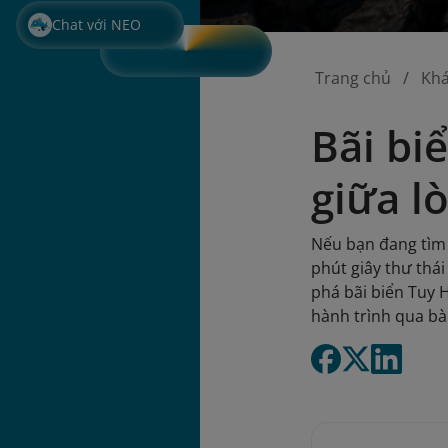
Chat với NEO
Trang chủ
Kh
Bãi bi
giữa l
Nếu bạn đang tìm 
phút giây thư thá
phá bãi biển Tuy 
hành trình qua bài