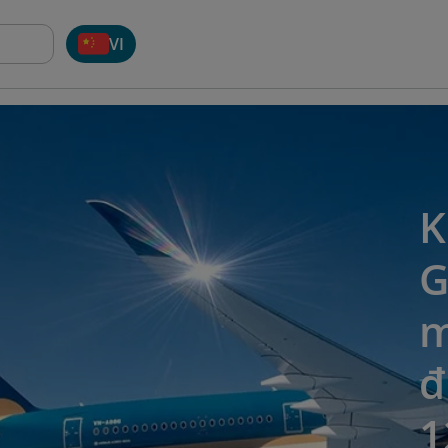
VI
K
G
m
đ
1