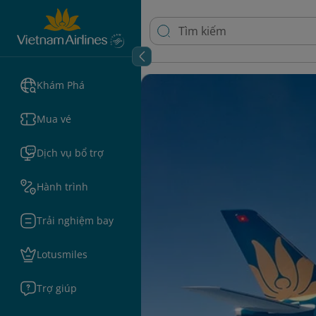
Khám Phá
Mua vé
Dịch vụ bổ trợ
Hành trình
Trải nghiệm bay
Lotusmiles
Trợ giúp