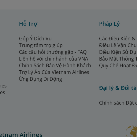
Hỗ Trợ
Pháp Lý
Góp Ý Dịch Vụ
Các Điều Kiện &
Trung tâm trợ giúp
Điều Lệ Vận Ch
Các câu hỏi thường gặp - FAQ
Điều Kiện Sử Dụ
Liên hệ với chi nhánh của VNA
Bảo Mật Thông 
Chính Sách Bảo Vệ Hành Khách
Quy Chế Hoạt Đ
Trợ Lý Ảo Của Vietnam Airlines
Ứng Dụng Di Động
ines
Đại lý & Đối tá
nes
Chính sách Đặt 
etnam Airlines