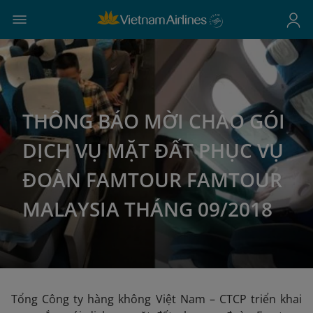
THÔNG BÁO MỜI CHÀO GÓI
DỊCH VỤ MẶT ĐẤT PHỤC VỤ
ĐOÀN FAMTOUR FAMTOUR
MALAYSIA THÁNG 09/2018
Tổng Công ty hàng không Việt Nam – CTCP triển khai