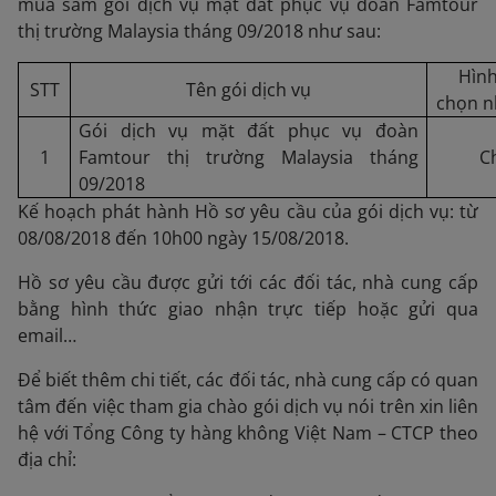
mua sắm gói dịch vụ mặt đất phục vụ đoàn Famtour
thị trường Malaysia tháng 09/2018 như sau:
Hình
STT
Tên gói dịch vụ
chọn n
Gói dịch vụ mặt đất phục vụ đoàn
1
Famtour thị trường Malaysia tháng
C
09/2018
Kế hoạch phát hành Hồ sơ yêu cầu của gói dịch vụ: từ
08/08/2018 đến 10h00 ngày 15/08/2018.
Hồ sơ yêu cầu được gửi tới các đối tác, nhà cung cấp
bằng hình thức giao nhận trực tiếp hoặc gửi qua
email…
Để biết thêm chi tiết, các đối tác, nhà cung cấp có quan
tâm đến việc tham gia chào gói dịch vụ nói trên xin liên
hệ với Tổng Công ty hàng không Việt Nam – CTCP theo
địa chỉ: