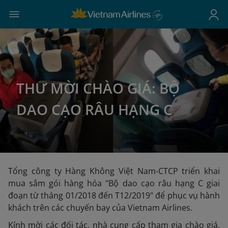
THƯ MỜI CHÀO GIÁ: BỘ
DAO CẠO RÂU HẠNG C
Tổng công ty Hàng Không Việt Nam-CTCP triển khai
mua sắm gói hàng hóa "Bộ dao cạo râu hạng C giai
đoạn từ tháng 01/2018 đến T12/2019" để phục vụ hành
khách trên các chuyến bay của Vietnam Airlines.
Kính mời các đối tác, nhà cung cấp tham gia chào giá.