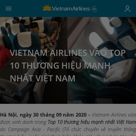
VIETNAM AIRLINES VÀO TOP
10 THƯƠNG HIỆU MẠNH
NHẤT VIỆT NAM
Hà Nội, ngày 30 tháng 09 năm 2020
–
Vietnam Airlines vừ
được vinh danh trong
Top 10 thương hiệu mạnh nhất Việt Na
do Campaign Asia - Pacific (Tổ chức chuyên về truyền thông