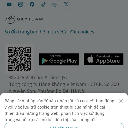
Sơ đồ trang
Liên hệ mua vé
Cài đặt cookies
© 2025 Vietnam Airlines JSC
Tổng công ty Hàng không Việt Nam - CTCP. Số 200
Nguyễn Sơn, Phường Bồ Đề, Hà Nội.
Điện thoại: (+84-24) 38272289. Fax: (+84-24)
Bằng cách nhấp vào "Chấp nhận tất cả cookie", bạn đồng
38722375
ý với việc lưu trữ cookie trên thiết bị của mình để cải
Giấy chứng nhận đăng ký doanh nghiệp, mã số
thiện điều hướng trang web, phân tích việc sử dụng
doanh nghiệp 0100107518, đăng ký lần đầu ngày
trang và hỗ trợ các nỗ lực tiếp thị của chúng tôi.
30/6/2010, đăng ký thay đổi lần thứ 10 ngày