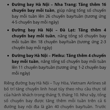
Đường bay Hà Nội – Nha Trang:
Tăng thêm 16
chuyến bay mỗi tuần
, giúp nâng tổng số chuyến
bay mỗi tuần lên 26 chuyến bay/tuần (tương ứng
4-5 chuyến bay mỗi ngày)
Đường bay Hà Nội – Đà Lạt:
Tăng thêm 4
chuyến bay mỗi tuần
, nâng tổng số chuyến bay
mỗi tuần lên 18 chuyến bay/tuần (tương ứng 2-3
chuyến bay mỗi ngày)
Đường bay Hà Nội – Pleiku: Tăng thêm 4 chuyến
bay mỗi tuần
, nâng tổng số chuyến bay mỗi tuần
lên 11 chuyến bay/tuần (tương ứng 1-2 chuyến bay
mỗi ngày)
Riêng đường bay Hà Nội – Tuy Hòa, Vietnam Airlines sẽ
bố trí tăng chuyến linh hoạt tùy theo nhu cầu thực tế
của hành khách trong tháng 9, tháng 10. Như vậy, tổng
số chuyến bay được tăng thêm mỗi tuần trên cả 6
đường bay nội địa là gần 40 chuyến bay/tuần. Trước