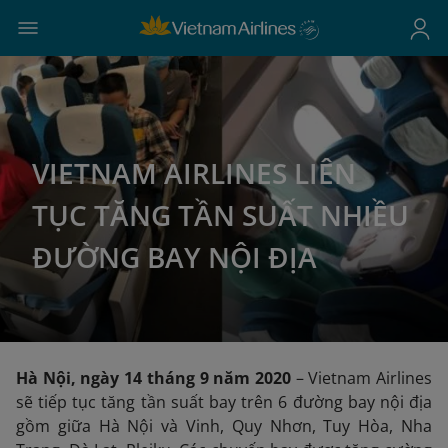
VIETNAM AIRLINES LIÊN
TỤC TĂNG TẦN SUẤT NHIỀU
ĐƯỜNG BAY NỘI ĐỊA
Hà Nội, ngày 14 tháng 9 năm 2020
– Vietnam Airlines
sẽ tiếp tục tăng tần suất bay trên 6 đường bay nội địa
gồm giữa Hà Nội và Vinh, Quy Nhơn, Tuy Hòa, Nha