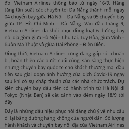
đó, Vietnam Airlines thông báo từ ngày 16/9, Hãng
tăng tần suất các chuyến tới Đà Nẵng thành mỗi ngày
04 chuyến bay giữa Hà Nội – Đà Nẵng và 05 chuyến bay
giữa TP. Hồ Chí Minh – Đà Nẵng. Vào đầu tháng 9,
Vietnam Airlines đã khôi phục đồng loạt 6 đường bay
nội địa gồm giữa Hà Nội – Chu Lai, Tuy Hòa, giữa Vinh –
Buôn Ma Thuột và giữa Hải Phòng – Điện Biên.
Đồng thời, Vietnam Airlines cũng đang gấp rút chuẩn
bị, hoàn thiện các bước cuối cùng, sẵn sàng thực hiện
những chuyến bay quốc tế chở khách thương mại đầu
tiên sau giai đoạn ảnh hưởng của dịch Covid-19 ngay
sau khi có sự chấp thuận của các nhà chức trách. Dự
kiến chuyến bay đầu tiên có hành trình từ Hà Nội đi
Tokyo (Nhật Bản) sẽ cất cánh vào đêm ngày 18/9 tới
đây.
Đây là những dấu hiệu phục hồi đáng chú ý về nhu cầu
đi lại bằng đường hàng không của người dân. Số lượng
hành khách và chuyến bay nội địa của Vietnam Airlines