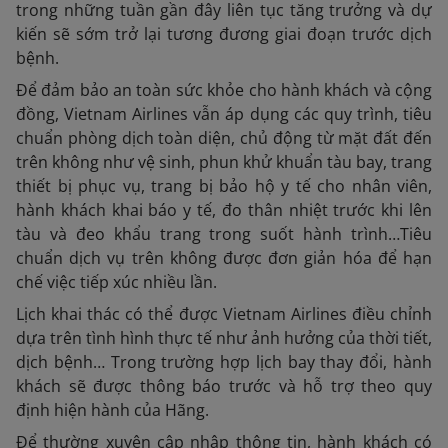
trong những tuần gần đây liên tục tăng trưởng và dự
kiến sẽ sớm trở lại tương đương giai đoạn trước dịch
bệnh.
Để đảm bảo an toàn sức khỏe cho hành khách và cộng
đồng, Vietnam Airlines vẫn áp dụng các quy trình, tiêu
chuẩn phòng dịch toàn diện, chủ động từ mặt đất đến
trên không như vệ sinh, phun khử khuẩn tàu bay, trang
thiết bị phục vụ, trang bị bảo hộ y tế cho nhân viên,
hành khách khai báo y tế, đo thân nhiệt trước khi lên
tàu và đeo khẩu trang trong suốt hành trình…Tiêu
chuẩn dịch vụ trên không được đơn giản hóa để hạn
chế việc tiếp xúc nhiều lần.
Lịch khai thác có thể được Vietnam Airlines điều chỉnh
dựa trên tình hình thực tế như ảnh hưởng của thời tiết,
dịch bệnh… Trong trường hợp lịch bay thay đổi, hành
khách sẽ được thông báo trước và hỗ trợ theo quy
định hiện hành của Hãng.
Để thường xuyên cập nhập thông tin, hành khách có