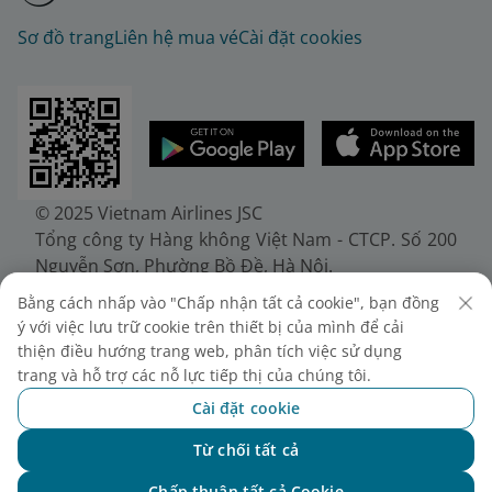
Sơ đồ trang
Liên hệ mua vé
Cài đặt cookies
© 2025 Vietnam Airlines JSC
Tổng công ty Hàng không Việt Nam - CTCP. Số 200
Nguyễn Sơn, Phường Bồ Đề, Hà Nội.
Điện thoại: (+84-24) 38272289. Fax: (+84-24)
Bằng cách nhấp vào "Chấp nhận tất cả cookie", bạn đồng
38722375
ý với việc lưu trữ cookie trên thiết bị của mình để cải
Giấy chứng nhận đăng ký doanh nghiệp, mã số
thiện điều hướng trang web, phân tích việc sử dụng
doanh nghiệp 0100107518, đăng ký lần đầu ngày
trang và hỗ trợ các nỗ lực tiếp thị của chúng tôi.
30/6/2010, đăng ký thay đổi lần thứ 10 ngày
Cài đặt cookie
24/7/2025, cấp bởi Sở Tài chính Thành phố Hà Nội.
Từ chối tất cả
Chat với NEO
Chấp thuận tất cả Cookie