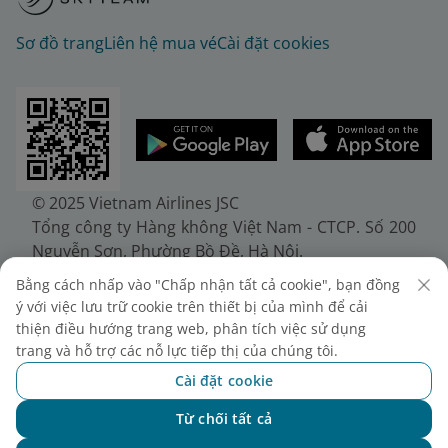
Sơ đồ trang
Liên hệ mua vé
Cài đặt cookies
© 2025 Vietnam Airlines JSC
Tổng công ty Hàng không Việt Nam - CTCP. Số 200
Nguyễn Sơn, Phường Bồ Đề, Hà Nội.
Điện thoại: (+84-24) 38272289. Fax: (+84-24)
Bằng cách nhấp vào "Chấp nhận tất cả cookie", bạn đồng
38722375
ý với việc lưu trữ cookie trên thiết bị của mình để cải
Giấy chứng nhận đăng ký doanh nghiệp, mã số
thiện điều hướng trang web, phân tích việc sử dụng
doanh nghiệp 0100107518, đăng ký lần đầu ngày
trang và hỗ trợ các nỗ lực tiếp thị của chúng tôi.
30/6/2010, đăng ký thay đổi lần thứ 10 ngày
Cài đặt cookie
24/7/2025, cấp bởi Sở Tài chính Thành phố Hà Nội.
Từ chối tất cả
Chat với NEO