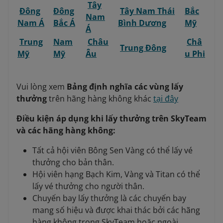
Tây
Đông
Đông
Tây Nam Thái
Bắc
Nam
Nam Á
Bắc Á
Bình Dương
Mỹ
Á
Trung
Nam
Châu
Châ
Trung Đông
Mỹ
Mỹ
Âu
u Phi
Vui lòng xem
Bảng định nghĩa các vùng lấy
thưởng
trên hãng hàng không khác
tại đây
Điều kiện áp dụng khi lấy thưởng trên SkyTeam
và các hãng hàng không:
Tất cả hội viên Bông Sen Vàng có thể lấy vé
thưởng cho bản thân.
Hội viên hạng Bạch Kim, Vàng và Titan có thể
lấy vé thưởng cho người thân.
Chuyến bay lấy thưởng là các chuyến bay
mang số hiệu và được khai thác bởi các hãng
hàng không trong SkyTeam hoặc ngoài