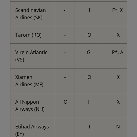
Scandinavian
-
I
F*, X
Airlines (SK)
Tarom (RO)
-
O
X
Virgin Atlantic
-
G
P*, A
(VS)
Xiamen
-
O
X
Airlines (MF)
All Nippon
O
I
X
Airways (NH)
Etihad Airways
-
I
N
(EY)