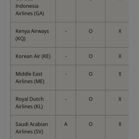
Indonesia
Airlines (GA)
Kenya Airways
-
O
X
(KQ)
Korean Air (KE)
-
O
X
Middle East
-
O
X
Airlines (ME)
Royal Dutch
-
O
X
Airlines (KL)
Saudi Arabian
A
O
X
Airlines (SV)