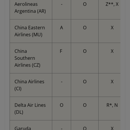
Aerolineas
-
O
Z**, X
Argentina (AR)
China Eastern
A
O
X
Airlines (MU)
China
F
O
X
Southern
Airlines (CZ)
China Airlines
-
O
X
(CI)
Delta Air Lines
O
O
R*, N
(DL)
Garuda
-
O
X