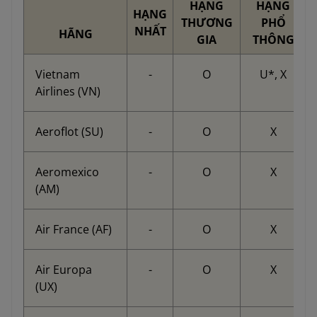
HẠNG
HẠNG
HẠNG
THƯƠNG
PHỔ
NHẤT
HÃNG
GIA
THÔNG
Vietnam
-
O
U*, X
Airlines (VN)
Aeroflot (SU)
-
O
X
Aeromexico
-
O
X
(AM)
Air France (AF)
-
O
X
Air Europa
-
O
X
(UX)