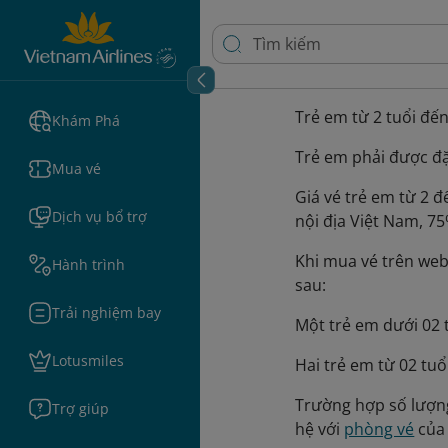
Trẻ em từ 2 tuổi đến
Khám Phá
Trẻ em phải được đặ
Mua vé
Giá vé trẻ em từ 2 
Dịch vụ bổ trợ
nội địa Việt Nam, 75
Khi mua vé trên web
Hành trình
sau:
Trải nghiệm bay
Một trẻ em dưới 02 
Lotusmiles
Hai trẻ em từ 02 tuổ
Trường hợp số lượng
Trợ giúp
hệ với
phòng vé
của 