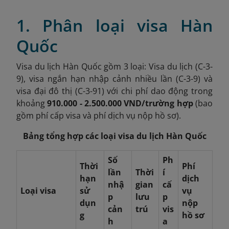
1. Phân loại visa Hàn
Quốc
Visa du lịch Hàn Quốc gồm 3 loại: Visa du lịch (C-3-
9), visa ngắn hạn nhập cảnh nhiều lần (C-3-9) và
visa đại đô thị (C-3-91) với chi phí dao động trong
khoảng
910.000 - 2.500.000 VND/trường hợp
(bao
gồm phí cấp visa và phí dịch vụ nộp hồ sơ).
Bảng tổng hợp các loại visa du lịch Hàn Quốc
Số
Ph
Thời
Phí
lần
Thời
í
hạn
dịch
nhậ
gian
cấ
Loại visa
sử
vụ
p
lưu
p
dụn
nộp
cản
trú
vis
g
hồ sơ
h
a