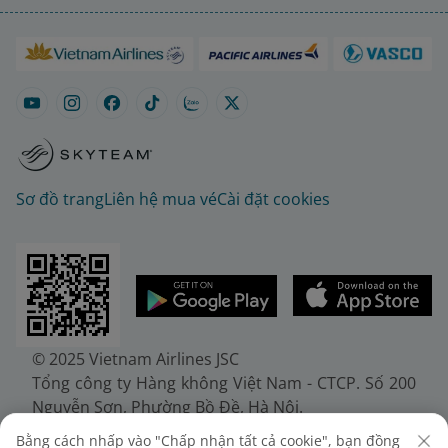
Sơ đồ trang
Liên hệ mua vé
Cài đặt cookies
© 2025 Vietnam Airlines JSC
Tổng công ty Hàng không Việt Nam - CTCP. Số 200
Nguyễn Sơn, Phường Bồ Đề, Hà Nội.
Điện thoại: (+84-24) 38272289. Fax: (+84-24)
Bằng cách nhấp vào "Chấp nhận tất cả cookie", bạn đồng