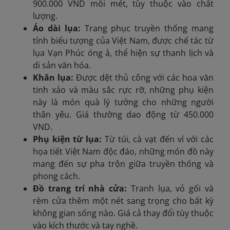
900.000 VND mỗi mét, tùy thuộc vào chất
lượng.
Áo dài lụa:
Trang phục truyền thống mang
tính biểu tượng của Việt Nam, được chế tác từ
lụa Vạn Phúc óng ả, thể hiện sự thanh lịch và
di sản văn hóa.
Khăn lụa:
Được dệt thủ công với các hoa văn
tinh xảo và màu sắc rực rỡ, những phụ kiện
này là món quà lý tưởng cho những người
thân yêu. Giá thường dao động từ 450.000
VND.
Phụ kiện từ lụa:
Từ túi, cà vạt đến ví với các
họa tiết Việt Nam độc đáo, những món đồ này
mang đến sự pha trộn giữa truyền thống và
phong cách.
Đồ trang trí nhà cửa:
Tranh lụa, vỏ gối và
rèm cửa thêm một nét sang trọng cho bất kỳ
không gian sống nào. Giá cả thay đổi tùy thuộc
vào kích thước và tay nghề.