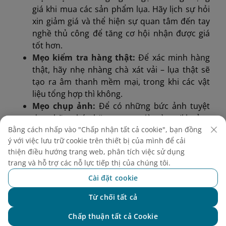
giá khi mua các sản phẩm lụa. Hãy lịch sự hỏi
xin giảm giá và thể hiện sự quan tâm đến tay
nghề thủ công để tăng cơ hội nhận được giá
tốt hơn.
Mẹo kiểm tra hàng thật:
Để xác minh hàng
thật, hãy nhẹ nhàng chà xát vải – lụa thật sẽ
tạo ra âm thanh mềm mại, trong khi các vật
liệu tổng hợp thì không.
Mẹo chụp ảnh:
Để có những bức ảnh tuyệt
đẹp, hãy ghé thăm trong giờ vàng (khoảng
Bằng cách nhấp vào "Chấp nhận tất cả cookie", bạn đồng
07:00 - 08:00 sáng hoặc 04:00 - 05:00 chiều).
ý với việc lưu trữ cookie trên thiết bị của mình để cải
Ánh nắng ấm áp làm nổi bật màu sắc rực rỡ
thiện điều hướng trang web, phân tích việc sử dụng
của lụa và nét duyên mộc mạc của những con
trang và hỗ trợ các nỗ lực tiếp thị của chúng tôi.
đường trong làng.
Cài đặt cookie
Từ chối tất cả
Chat với NEO
Chấp thuận tất cả Cookie