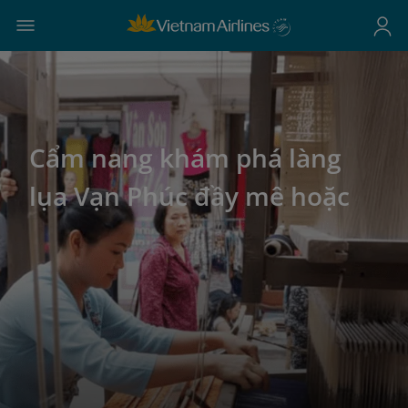
Cẩm nang khám phá làng
lụa Vạn Phúc đầy mê hoặc