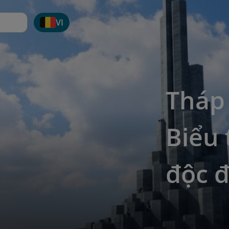
VI
Tháp
Biểu 
độc 