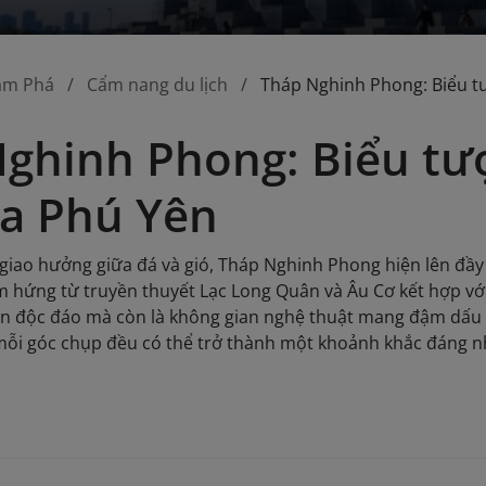
ám Phá
Cẩm nang du lịch
Tháp Nghinh Phong: Biểu t
ghinh Phong: Biểu tư
a Phú Yên
iao hưởng giữa đá và gió, Tháp Nghinh Phong hiện lên đầy
cảm hứng từ truyền thuyết Lạc Long Quân và Âu Cơ kết hợp v
-in độc đáo mà còn là không gian nghệ thuật mang đậm dấu ấn
mỗi góc chụp đều có thể trở thành một khoảnh khắc đáng n