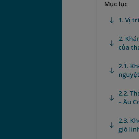
Mục lục
1. Vị 
2. Khá
của th
2.1. K
nguyệt
2.2. T
– Âu Cơ
2.3. K
gió lin