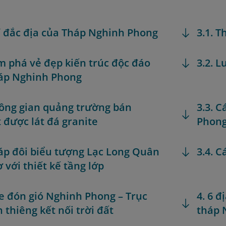
trí đắc địa của Tháp Nghinh Phong
3.1. T
m phá vẻ đẹp kiến trúc độc đáo
3.2. L
áp Nghinh Phong
hông gian quảng trường bán
3.3. 
 được lát đá granite
Phon
háp đôi biểu tượng Lạc Long Quân
3.4. C
 với thiết kế tầng lớp
he đón gió Nghinh Phong – Trục
4. 6 
h thiêng kết nối trời đất
tháp 