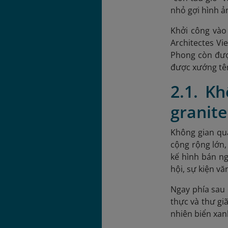
nhỏ gợi hình ả
Khởi công vào
Architectes V
Phong còn được
được xướng tên
2.1. K
granite
Không gian qu
cộng rộng lớn,
kế hình bán ng
hội, sự kiện v
Ngay phía sau 
thực và thư gi
nhiên biển xan