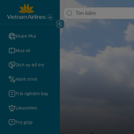
Khám Phá
Mua vé
Dịch vụ bổ trợ
Hành trình
Trải nghiệm bay
Lotusmiles
Trợ giúp