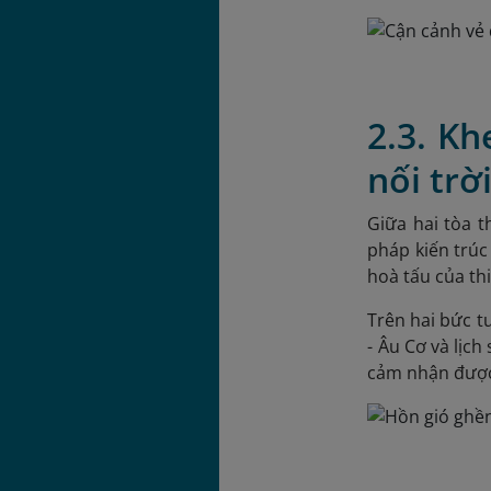
2.3. Kh
nối trờ
Giữa hai tòa t
pháp kiến trúc
hoà tấu của thi
Trên hai bức t
-
Âu Cơ và lịch
cảm nhận được s