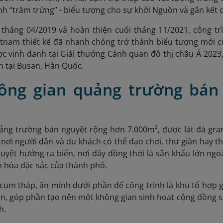
nh “trăm trứng” - biểu tượng cho sự khởi Nguồn và gắn kết 
 tháng 04/2019 và hoàn thiện cuối tháng 11/2021, công t
ietnam thiết kế đã nhanh chóng trở thành biểu tượng mới 
 vinh danh tại Giải thưởng Cảnh quan đô thị châu Á 2023
 tại Busan, Hàn Quốc.
hông gian quảng trường bán
ảng trường bán nguyệt rộng hơn 7.000m², được lát đá gran
 nơi người dân và du khách có thể dạo chơi, thư giãn hay th
uyệt hướng ra biển, nơi đây đồng thời là sân khấu lớn ngoà
ăn hóa đặc sắc của thành phố.
cụm tháp, ẩn mình dưới phần đế công trình là khu tổ hợp g
ãn, góp phần tạo nên một không gian sinh hoạt cộng đồng sô
h.