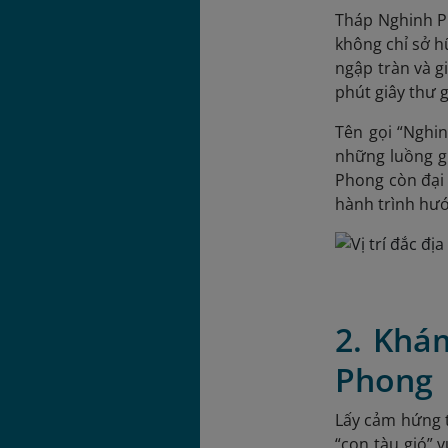
Tháp Nghinh Ph
không chỉ sở h
ngập tràn và g
phút giây thư g
Tên gọi “Nghin
những luồng gi
Phong còn đại 
hành trình hướ
2. Khá
Phong
Lấy cảm hứng t
“con tàu gió” 