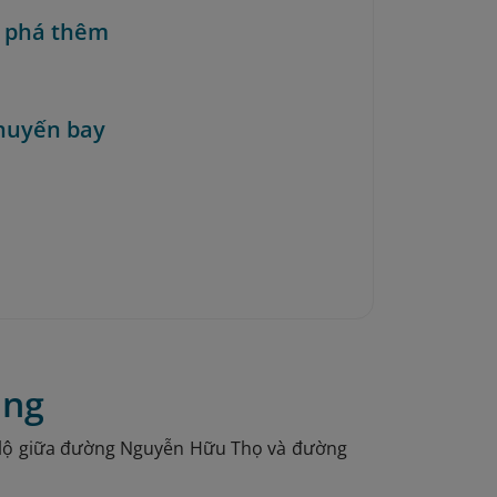
 phá thêm
huyến bay
ong
o lộ giữa đường Nguyễn Hữu Thọ và đường