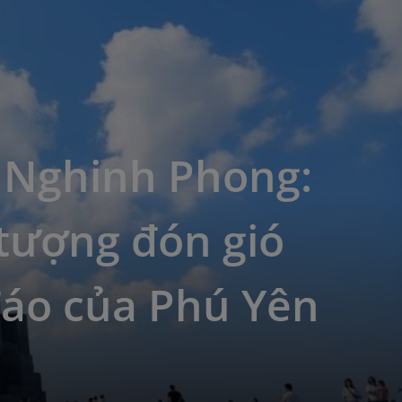
 Nghinh Phong:
tượng đón gió
đáo của Phú Yên