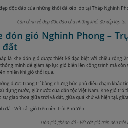
Cận cảnh vẻ đẹp độc đáo của những khối đá xếp lớp tạ
e đón gió Nghinh Phong – Trụ
i đất
háp là khe đón gió
được thiết kế đặc biệt với chiều rộng 2
 thông minh để giảm áp lực gió biển lên công trình mà còn
ên nhiên khi gió thổi qua.
ường được trang trí bằng những bức phù điêu chạm khắc tin
 sử dựng nước, giữ nước của dân tộc Việt Nam. Khe gió trở t
ự giao thoa giữa trời và đất, giữa quá khứ và hiện tại, giữ
Hồn gió ghềnh đá - Vết cắt gió trên nền trời