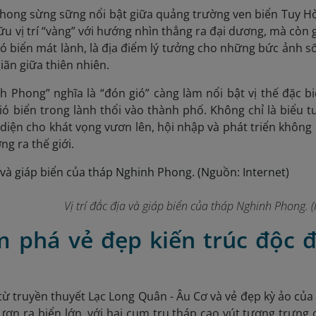
ong sừng sững nổi bật giữa quảng trường ven biển Tuy Hòa,
ữu vị trí “vàng” với hướng nhìn thẳng ra đại dương, mà còn
ió biển mát lành, là địa điểm lý tưởng cho những bức ảnh số
iãn giữa thiên nhiên.
h Phong” nghĩa là “đón gió” càng làm nổi bật vị thế đặc b
ó biển trong lành thổi vào thành phố. Không chỉ là biểu 
diện cho khát vọng vươn lên, hội nhập và phát triển khôn
ng ra thế giới.
Vị trí đắc địa và giáp biển của tháp Nghinh Phong.
m phá vẻ đẹp kiến trúc độc 
ừ truyền thuyết Lạc Long Quân - Âu Cơ và vẻ đẹp kỳ ảo của
vươn ra biển lớn, với hai cụm trụ tháp cao vút tượng trưng