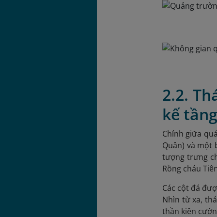
2.2. Th
kế tầng
Chính giữa quả
Quân) và một b
tượng trưng ch
Rồng cháu Tiên
Các cột đá đượ
Nhìn từ xa, th
thần kiên cườn