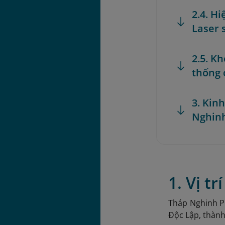
2.4. H
Laser 
2.5. Kh
thống 
3. Kin
Nghin
1. Vị t
Tháp Nghinh Ph
Độc Lập, thành