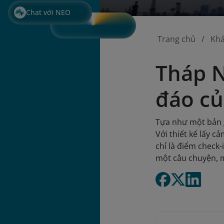
Chat với NEO
Trang chủ
Kh
Tháp N
đáo củ
Tựa như một bản g
Với thiết kế lấy 
chỉ là điểm check
một câu chuyện, 