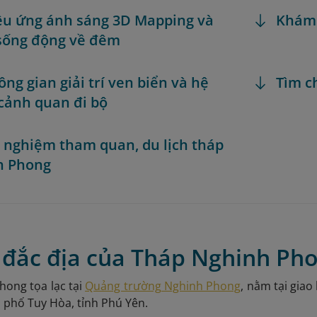
iệu ứng ánh sáng 3D Mapping và
Khám
sống động về đêm
ông gian giải trí ven biển và hệ
Tìm c
cảnh quan đi bộ
h nghiệm tham quan, du lịch tháp
h Phong
rí đắc địa của Tháp Nghinh Ph
ong tọa lạc tại
Quảng trường Nghinh Phong
, nằm tại gia
 phố Tuy Hòa, tỉnh Phú Yên.