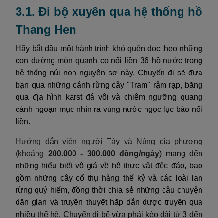
3.1. Đi bộ xuyên qua hệ thống hồ
Thang Hen
Hãy bắt đầu một hành trình khó quên dọc theo những
con đường mòn quanh co nối liền 36 hồ nước trong
hệ thống núi non nguyên sơ này. Chuyến đi sẽ đưa
bạn qua những cánh rừng cây "Tram" rậm rạp, băng
qua địa hình karst đá vôi và chiêm ngưỡng quang
cảnh ngoạn mục nhìn ra vùng nước ngọc lục bảo nối
liền.
Hướng dẫn viên người Tày và Nùng địa phương
(khoảng
200.000 - 300.000 đồng/ngày
) mang đến
những hiểu biết vô giá về hệ thực vật độc đáo, bao
gồm những cây cổ thụ hàng thế kỷ và các loài lan
rừng quý hiếm, đồng thời chia sẻ những câu chuyện
dân gian và truyền thuyết hấp dẫn được truyền qua
nhiều thế hệ. Chuyến đi bộ vừa phải kéo dài từ 3 đến