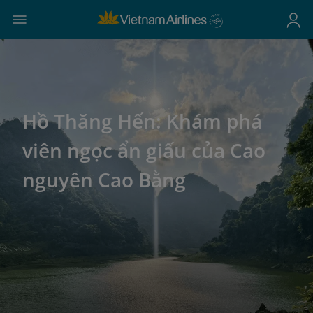
Hồ Thăng Hến: Khám phá
viên ngọc ẩn giấu của Cao
nguyên Cao Bằng