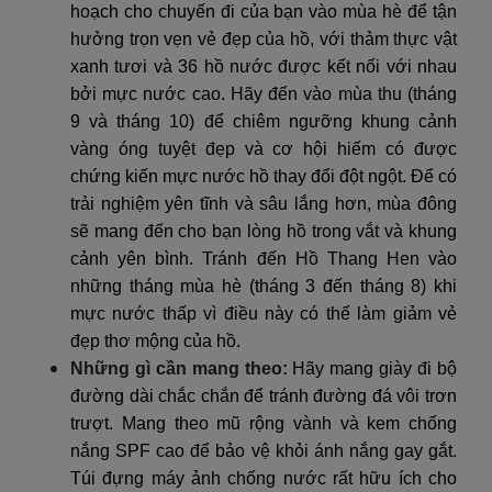
hoạch cho chuyến đi của bạn vào mùa hè để tận
hưởng trọn vẹn vẻ đẹp của hồ, với thảm thực vật
xanh tươi và 36 hồ nước được kết nối với nhau
bởi mực nước cao. Hãy đến vào mùa thu (tháng
9 và tháng 10) để chiêm ngưỡng khung cảnh
vàng óng tuyệt đẹp và cơ hội hiếm có được
chứng kiến mực nước hồ thay đổi đột ngột. Để có
trải nghiệm yên tĩnh và sâu lắng hơn, mùa đông
sẽ mang đến cho bạn lòng hồ trong vắt và khung
cảnh yên bình. Tránh đến Hồ Thang Hen vào
những tháng mùa hè (tháng 3 đến tháng 8) khi
mực nước thấp vì điều này có thể làm giảm vẻ
đẹp thơ mộng của hồ.
Những gì cần mang theo:
Hãy mang giày đi bộ
đường dài chắc chắn để tránh đường đá vôi trơn
trượt. Mang theo mũ rộng vành và kem chống
nắng SPF cao để bảo vệ khỏi ánh nắng gay gắt.
Túi đựng máy ảnh chống nước rất hữu ích cho