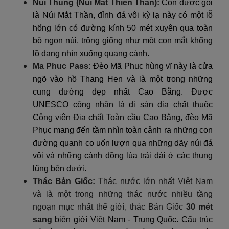
Núi Thung (Núi Mắt Thiên Thần):
Còn được gọi
là Núi Mắt Thần, đỉnh đá vôi kỳ lạ này có một lỗ
hổng lớn có đường kính 50 mét xuyên qua toàn
bộ ngọn núi, trông giống như một con mắt khổng
lồ đang nhìn xuống quang cảnh.
Ma Phuc Pass:
Đèo Mã Phục hùng vĩ này là cửa
ngõ vào hồ Thang Hen và là một trong những
cung đường đẹp nhất Cao Bằng. Được
UNESCO công nhận là di sản địa chất thuộc
Công viên Địa chất Toàn cầu Cao Bằng, đèo Mã
Phục mang đến tầm nhìn toàn cảnh ra những con
đường quanh co uốn lượn qua những dãy núi đá
vôi và những cánh đồng lúa trải dài ở các thung
lũng bên dưới.
Thác Bản Giốc:
Thác nước lớn nhất Việt Nam
và là một trong những thác nước nhiều tầng
ngoạn mục nhất thế giới, thác Bản Giốc
30 mét
sang
biên giới Việt Nam - Trung Quốc. Cấu trúc