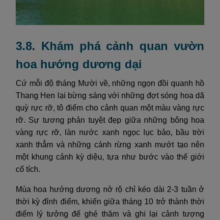
3.8. Khám phá cảnh quan vườn
hoa hướng dương dại
Cứ mỗi độ tháng Mười về, những ngọn đồi quanh hồ
Thang Hen lại bừng sáng với những đợt sóng hoa dã
quỳ rực rỡ, tô điểm cho cảnh quan một màu vàng rực
rỡ. Sự tương phản tuyệt đẹp giữa những bông hoa
vàng rực rỡ, làn nước xanh ngọc lục bảo, bầu trời
xanh thẳm và những cánh rừng xanh mướt tạo nên
một khung cảnh kỳ diệu, tựa như bước vào thế giới
cổ tích.
Mùa hoa hướng dương nở rộ chỉ kéo dài 2-3 tuần ở
thời kỳ đỉnh điểm, khiến giữa tháng 10 trở thành thời
điểm lý tưởng để ghé thăm và ghi lại cảnh tượng