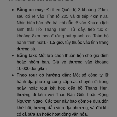
Bằng xe máy:
Đi theo Quốc lộ 3 khoảng 21km,
sau đó rẽ vào Tỉnh lộ 205 và đi tiếp 4km nữa.
Nhìn biển báo bên trái chỉ dẫn rẽ vào Khu du lịch
sinh thái Hồ Thang Hen. Từ đây, tiếp tục đi
khoảng 8km theo đường núi quanh co. Toàn bộ
hành trình mất
1 - 1,5 giờ
, tùy thuộc vào tình trạng
đường sá.
Bằng taxi:
Một lựa chọn thuận tiện cho gia đình
hoặc nhóm bạn. Giá vé thường vào khoảng
10.000 đồng/km.
Theo tour có hướng dẫn:
Một số công ty lữ
hành địa phương cung cấp các chuyến đi trong
ngày hoặc tour kết hợp đến hồ Thang Hen,
thường đi kèm với Thác Bản Giốc hoặc Động
Ngườm Ngao. Các tour này bao gồm xe đưa đón
khứ hồi, hướng dẫn viên địa phương, và đôi khi
có cả bữa ăn hoặc hoạt động văn hóa.