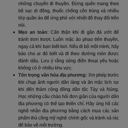
những chuyến đi thuyền. Đừng quên mang theo
bộ sạc di động, thuốc chống côn trùng và nhiều
lớp quần áo để ứng phó với nhiệt độ thay đổi trên
núi.
Mẹo an toàn:
Cẩn thận khi đi gần đá ướt để
tránh trơn trượt. Luôn mặc áo phao trên thuyền,
ngay cả khi bạn biết bơi. Nếu đi bộ một mình, hãy
báo cho ai đó biết và đi theo đường mòn được
đánh dấu. Lưu ý rằng sóng điện thoại yếu hoặc
không có ở nhiều khu vực.
Tôn trọng văn hóa địa phương:
Xin phép trước
khi chụp ảnh người dân làng và ăn mặc lịch sự
khi đến thăm cộng đồng dân tộc Tày và Nùng.
Học những câu chào hỏi đơn giản của người dân
địa phương có thể tạo thiện chí. Hãy ủng hộ các
nghệ nhân địa phương bằng cách mua các sản
phẩm thủ công mỹ nghệ chính gốc và tránh xả rác
để bảo vệ môi trường.