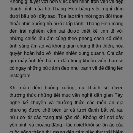
Không gì tuyệt vời hơn việc đắm mình trọn vẹn vẻ đẹp
thanh bình của hồ Thang Hen bằng việc nghỉ đêm
dưới bầu trời đầy sao. Tọa lạc trên một ngọn đồi thoai
thoải nhìn xuống hồ nước lấp lánh, Thang Hen mang
đến trải nghiệm cắm trại được thiết kế tinh tế với
những chiếc lều ấm cúng theo phong cách cổ điển,
ánh sáng ấm áp và không gian chung thân thiện, hòa
quyện hoàn hảo với thiên nhiên xung quanh. Chỉ cần
giơ máy ảnh lên bất cứ đâu trong khuôn viên, bạn sẽ
có ngay những bức ảnh đẹp như tranh vẽ để đăng lên
Instagram.
Khi màn đêm buông xuống, du khách sẽ được
thưởng thức những tiết mục văn nghệ dân gian Tày,
nghe kể chuyện và thưởng thức các món ăn địa
phương được chế biến từ cá tươi đánh bắt và rau
hữu cơ từ các trang trại gần đó. Không khí nơi đây
yên bình và thoáng đãng - tách biệt khỏi sự ồn ào của
cuộc sống thành thị, mang đến cảm giác thư thái hiếm