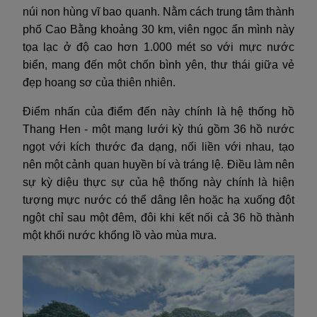
núi non hùng vĩ bao quanh. Nằm cách trung tâm thành
phố Cao Bằng khoảng 30 km, viên ngọc ẩn mình này
tọa lạc ở độ cao hơn 1.000 mét so với mực nước
biển, mang đến một chốn bình yên, thư thái giữa vẻ
đẹp hoang sơ của thiên nhiên.
Điểm nhấn của điểm đến này chính là hệ thống hồ
Thang Hen - một mạng lưới kỳ thú gồm 36 hồ nước
ngọt với kích thước đa dạng, nối liền với nhau, tạo
nên một cảnh quan huyền bí và tráng lệ. Điều làm nên
sự kỳ diệu thực sự của hệ thống này chính là hiện
tượng mực nước có thể dâng lên hoặc hạ xuống đột
ngột chỉ sau một đêm, đôi khi kết nối cả 36 hồ thành
một khối nước khổng lồ vào mùa mưa.