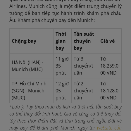
Airlines. Munich cũng là một điểm trung chuyển lý
tưởng để bạn tiếp tục hành trình khám phá châu
Âu. Khám phá chuyến bay đến Munich:
Thời
Tần suất
Chặng bay
gian
chuyến
Giá vé
bay
bay
11 giờ
Từ 3
Từ
Hà Nội (HAN) - ​​
35
chuyến/t
18.259.0
Munich (MUC)
phút
uần
00 VND
TP. Hồ Chí Minh
12 giờ
Từ 2
Từ
(SGN) - Munich
05
chuyến/t
18.128.0
(MUC)
phút
uần
00 VND
*Lưu ý: Tùy theo mùa du lịch và thời tiết, tần suất bay
có thể thay đổi linh hoạt. Giá vé cũng có thể thay đổi
tùy theo thời điểm đặt và tình trạng chỗ ngồi. Đặt vé
máy bay để khám phá Munich ngay tại
website của