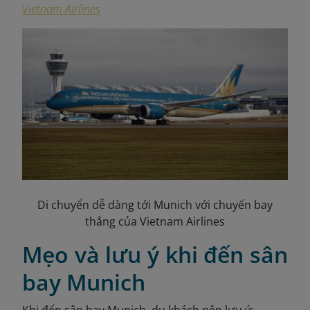
Vietnam Airlines
Di chuyển dễ dàng tới Munich với chuyến bay
thẳng của Vietnam Airline
s
Mẹo và lưu ý khi đến sân
bay Munich