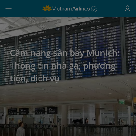
Cẩm nang sân bay Munich:
Thông tin nhà ga, phương
tiện, dịch vụ