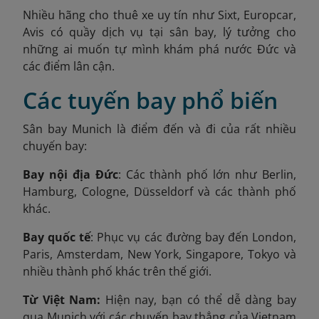
Nhiều hãng cho thuê xe uy tín như Sixt, Europcar,
Avis có quầy dịch vụ tại sân bay, lý tưởng cho
những ai muốn tự mình khám phá nước Đức và
các điểm lân cận.
Các tuyến bay phổ biến
Sân bay Munich là điểm đến và đi của rất nhiều
chuyến bay:
Bay nội địa Đức
: Các thành phố lớn như Berlin,
Hamburg, Cologne, Düsseldorf và các thành phố
khác.
Bay quốc tế
: Phục vụ các đường bay đến London,
Paris, Amsterdam, New York, Singapore, Tokyo và
nhiều thành phố khác trên thế giới.
Từ Việt Nam:
Hiện nay, bạn có thể dễ dàng bay
qua Munich với các chuyến bay thẳng của Vietnam