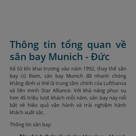
Thông tin tổng quan về
sân bay Munich - Đức
Kể từ khi khai trương vào năm 1992, thay thế sân
bay cũ Riem, sân bay Munich đã nhanh chóng
khẳng định vị thế là trung tâm chính của Lufthansa
và liên minh Star Alliance. Với khả năng phục vụ
hơn 45 triệu lượt khách mỗi năm, sân bay này nổi
bật về hiệu quả vận hành và trải nghiệm hành
khách xuất sắc.
Thông tin sân bay: