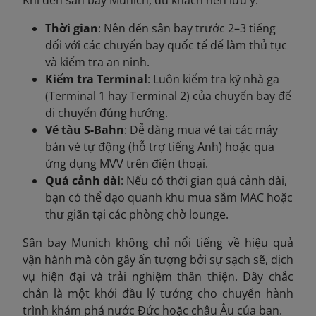
Khi đến sân bay Munich, du khách nên lưu ý:
Thời gian
: Nên đến sân bay trước 2–3 tiếng
đối với các chuyến bay quốc tế để làm thủ tục
và kiểm tra an ninh.
Kiểm tra Terminal
: Luôn kiểm tra kỹ nhà ga
(Terminal 1 hay Terminal 2) của chuyến bay để
di chuyển đúng hướng.
Vé tàu S-Bahn
: Dễ dàng mua vé tại các máy
bán vé tự động (hỗ trợ tiếng Anh) hoặc qua
ứng dụng MVV trên điện thoại.
Quá cảnh dài
: Nếu có thời gian quá cảnh dài,
bạn có thể dạo quanh khu mua sắm MAC hoặc
thư giãn tại các phòng chờ lounge.
Sân bay Munich không chỉ nổi tiếng về hiệu quả
vận hành mà còn gây ấn tượng bởi sự sạch sẽ, dịch
vụ hiện đại và trải nghiệm thân thiện. Đây chắc
chắn là một khởi đầu lý tưởng cho chuyến hành
trình khám phá nước Đức hoặc châu Âu của bạn.