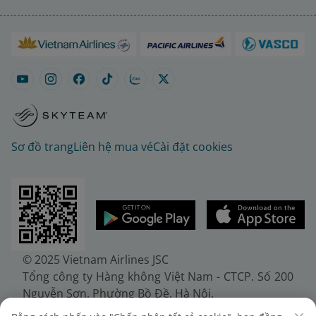
Sơ đồ trang
Liên hệ mua vé
Cài đặt cookies
© 2025 Vietnam Airlines JSC
Tổng công ty Hàng không Việt Nam - CTCP. Số 200
Nguyễn Sơn, Phường Bồ Đề, Hà Nội.
Điện thoại: (+84-24) 38272289. Fax: (+84-24)