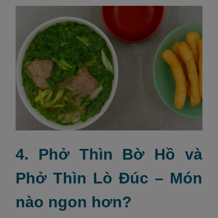
4. Phở Thìn Bờ Hồ và
Phở Thìn Lò Đúc – Món
nào ngon hơn?