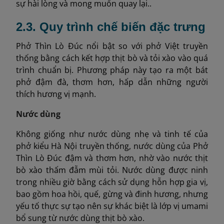
sự hài lòng và mong muốn quay lại..
2.3. Quy trình chế biến đặc trưng
Phở Thìn Lò Đúc nổi bật so với phở Việt truyền
thống bằng cách kết hợp thịt bò và tỏi xào vào quá
trình chuẩn bị. Phương pháp này tạo ra một bát
phở đậm đà, thơm hơn, hấp dẫn những người
thích hương vị mạnh.
Nước dùng
Không giống như nước dùng nhẹ và tinh tế của
phở kiểu Hà Nội truyền thống, nước dùng của Phở
Thìn Lò Đúc đậm và thơm hơn, nhờ vào nước thịt
bò xào thấm đẫm mùi tỏi. Nước dùng được ninh
trong nhiều giờ bằng cách sử dụng hỗn hợp gia vị,
bao gồm hoa hồi, quế, gừng và đinh hương, nhưng
yếu tố thực sự tạo nên sự khác biệt là lớp vị umami
bổ sung từ nước dùng thịt bò xào.