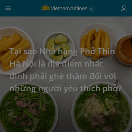
Tại sao Nhà hàng Phở Thìn
Hà Nội là địa điểm nhất
định phải ghé thăm đối với
những người yêu thích phở?