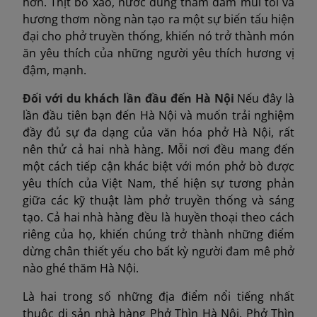
hơn. Thịt bò xào, nước dùng thấm đẫm mùi tỏi và
hương thơm nồng nàn tạo ra một sự biến tấu hiện
đại cho phở truyền thống, khiến nó trở thành món
ăn yêu thích của những người yêu thích hương vị
đậm, mạnh.
Đối với du khách lần đầu đến Hà Nội
Nếu đây là
lần đầu tiên bạn đến Hà Nội và muốn trải nghiệm
đầy đủ sự đa dạng của văn hóa phở Hà Nội, rất
nên thử cả hai nhà hàng. Mỗi nơi đều mang đến
một cách tiếp cận khác biệt với món phở bò được
yêu thích của Việt Nam, thể hiện sự tương phản
giữa các kỹ thuật làm phở truyền thống và sáng
tạo. Cả hai nhà hàng đều là huyền thoại theo cách
riêng của họ, khiến chúng trở thành những điểm
dừng chân thiết yếu cho bất kỳ người đam mê phở
nào ghé thăm Hà Nội.
Là hai trong số những địa điểm nổi tiếng nhất
thuộc di sản nhà hàng Phở Thìn Hà Nội, Phở Thìn