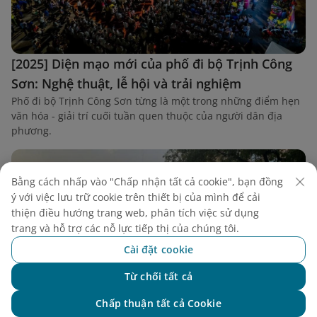
[2025] Diện mạo mới của phố đi bộ Trịnh Công
Sơn: Nghệ thuật, lễ hội và trải nghiệm
Phố đi bộ Trịnh Công Sơn từng là một trong những điểm hẹn
văn hóa - giải trí cuối tuần quen thuộc của người dân địa
phương.
Bằng cách nhấp vào "Chấp nhận tất cả cookie", bạn đồng
ý với việc lưu trữ cookie trên thiết bị của mình để cải
thiện điều hướng trang web, phân tích việc sử dụng
trang và hỗ trợ các nỗ lực tiếp thị của chúng tôi.
Cài đặt cookie
Từ chối tất cả
Chat với NEO
Chấp thuận tất cả Cookie