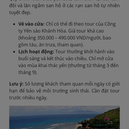
đôi và lặn ngắm san hô ở các rạn san hô tự nhiên
tuyệt đẹp.
Vé vào cửa:
Chỉ có thể đi theo tour của Công
ty Yến sào Khánh Hòa. Giá tour khá cao
(khoảng 350.000 – 490.000 VND/người, bao
gồm tàu, ăn trưa, tham quan).
Lịch hoạt động:
Tour thường khởi hành vào
buổi sáng và kết thúc vào chiều. Chỉ mở cửa
vào mùa khai thác yến (thường từ tháng 3 đến
tháng 9).
Lưu ý:
Số lượng khách tham quan mỗi ngày có giới
hạn để bảo vệ môi trường sinh thái. Cần đặt tour
trước nhiều ngày.