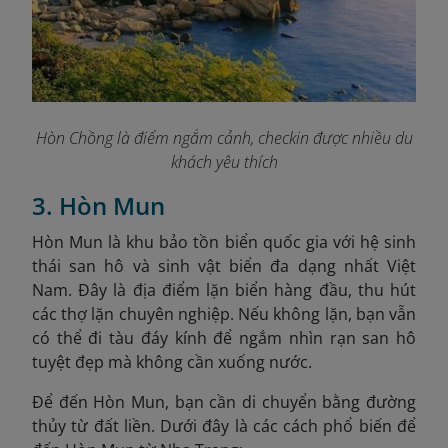
Hòn Chồng là điểm ngắm cảnh, checkin được nhiều du
khách yêu thích
3. Hòn Mun
Hòn Mun là khu bảo tồn biển quốc gia với hệ sinh
thái san hô và sinh vật biển đa dạng nhất Việt
Nam. Đây là địa điểm lặn biển hàng đầu, thu hút
các thợ lặn chuyên nghiệp. Nếu không lặn, bạn vẫn
có thể đi tàu đáy kính để ngắm nhìn rạn san hô
tuyệt đẹp mà không cần xuống nước.
Để đến Hòn Mun, bạn cần di chuyển bằng đường
thủy từ đất liền. Dưới đây là các cách phổ biến để