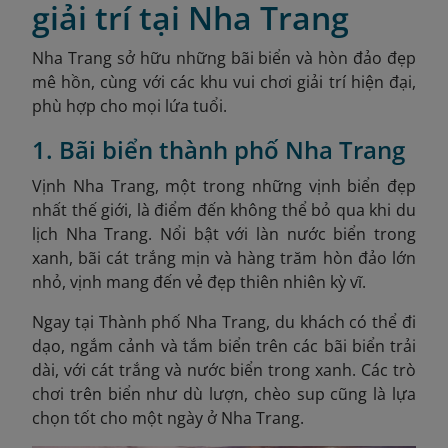
giải trí tại Nha Trang
Nha Trang sở hữu những bãi biển và hòn đảo đẹp
mê hồn, cùng với các khu vui chơi giải trí hiện đại,
phù hợp cho mọi lứa tuổi.
1. Bãi biển thành phố Nha Trang
Vịnh Nha Trang, một trong những vịnh biển đẹp
nhất thế giới, là điểm đến không thể bỏ qua khi du
lịch Nha Trang. Nổi bật với làn nước biển trong
xanh, bãi cát trắng mịn và hàng trăm hòn đảo lớn
nhỏ, vịnh mang đến vẻ đẹp thiên nhiên kỳ vĩ.
Ngay tại Thành phố Nha Trang, du khách có thể đi
dạo, ngắm cảnh và tắm biển trên các bãi biển trải
dài, với cát trắng và nước biển trong xanh. Các trò
chơi trên biển như dù lượn, chèo sup cũng là lựa
chọn tốt cho một ngày ở Nha Trang.