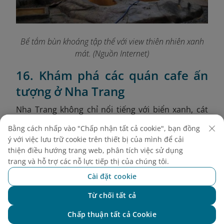
Bể tắm bùn khoáng tập thể với view thiên nhiên xanh
mát.
(Nguồn Internet)
16. Khám phá các quán cafe ấn
tượng ở Nha Trang
Nha Trang không chỉ nổi tiếng với biển xanh, cát
trắng mà còn sở hữu vô số quán cafe độc đáo, từ
Bằng cách nhấp vào "Chấp nhận tất cả cookie", bạn đồng
không gian lãng mạn, cổ điển đến hiện đại, view
ý với việc lưu trữ cookie trên thiết bị của mình để cải
biển tuyệt đẹp, hứa hẹn mang đến những trải
thiện điều hướng trang web, phân tích việc sử dụng
nghiệm thú vị cho du khách. Dưới đây là một số
trang và hỗ trợ các nỗ lực tiếp thị của chúng tôi.
quán cafe ấn tượng mà bạn không nên bỏ lỡ khi
Cài đặt cookie
ghé thăm Nha Trang:
Từ chối tất cả
Cafe view biển lãng mạn:
Chat với NEO
Chấp thuận tất cả Cookie
Sailing Club:
.Sailing Club là một tổ hợp nhà