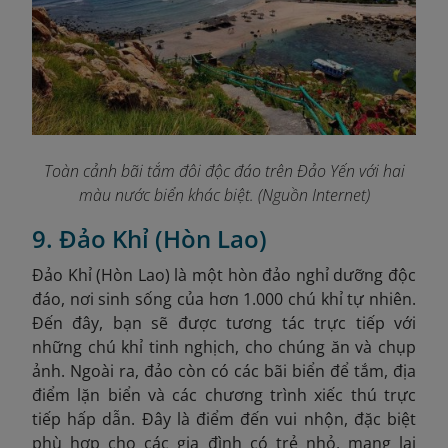
Toàn cảnh bãi tắm đôi độc đáo trên Đảo Yến với hai
màu nước biển khác biệt.
(Nguồn Internet)
9. Đảo Khỉ (Hòn Lao)
Đảo Khỉ (Hòn Lao) là một hòn đảo nghỉ dưỡng độc
đáo, nơi sinh sống của hơn 1.000 chú khỉ tự nhiên.
Đến đây, bạn sẽ được tương tác trực tiếp với
những chú khỉ tinh nghịch, cho chúng ăn và chụp
ảnh. Ngoài ra, đảo còn có các bãi biển để tắm, địa
điểm lặn biển và các chương trình xiếc thú trực
tiếp hấp dẫn. Đây là điểm đến vui nhộn, đặc biệt
phù hợp cho các gia đình có trẻ nhỏ, mang lại