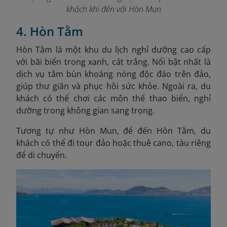
khách khi đến với Hòn Mun
4. Hòn Tằm
Hòn Tằm là một khu du lịch nghỉ dưỡng cao cấp
với bãi biển trong xanh, cát trắng. Nổi bật nhất là
dịch vụ tắm bùn khoáng nóng độc đáo trên đảo,
giúp thư giãn và phục hồi sức khỏe. Ngoài ra, du
khách có thể chơi các môn thể thao biển, nghỉ
dưỡng trong không gian sang trọng.
Tương tự như Hòn Mun, để đến Hòn Tằm, du
khách có thể đi tour đảo hoặc thuê cano, tàu riêng
để di chuyển.