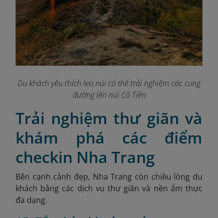
Du khách yêu thích leo núi có thể trải nghiệm các cung
đường lên núi Cô Tiên
Trải nghiệm thư giãn và
khám phá các điểm
checkin Nha Trang
Bên cạnh cảnh đẹp, Nha Trang còn chiều lòng du
khách bằng các dịch vụ thư giãn và nền ẩm thực
đa dạng.