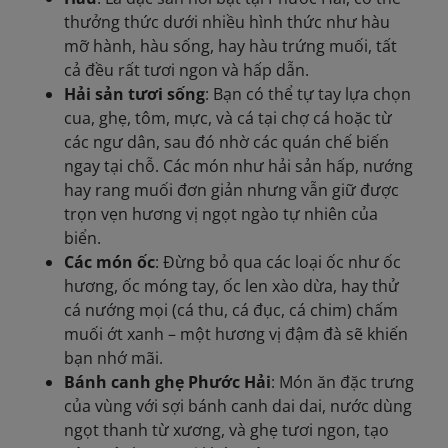
thưởng thức dưới nhiều hình thức như hàu
mỡ hành, hàu sống, hay hàu trứng muối, tất
cả đều rất tươi ngon và hấp dẫn.
Hải sản tươi sống
: Bạn có thể tự tay lựa chọn
cua, ghẹ, tôm, mực, và cá tại chợ cá hoặc từ
các ngư dân, sau đó nhờ các quán chế biến
ngay tại chỗ. Các món như hải sản hấp, nướng
hay rang muối đơn giản nhưng vẫn giữ được
trọn vẹn hương vị ngọt ngào tự nhiên của
biển.
Các món ốc
: Đừng bỏ qua các loại ốc như ốc
hương, ốc móng tay, ốc len xào dừa, hay thử
cá nướng mọi (cá thu, cá đục, cá chim) chấm
muối ớt xanh – một hương vị đậm đà sẽ khiến
bạn nhớ mãi.
Bánh canh ghẹ Phước Hải
: Món ăn đặc trưng
của vùng với sợi bánh canh dai dai, nước dùng
ngọt thanh từ xương, và ghẹ tươi ngon, tạo