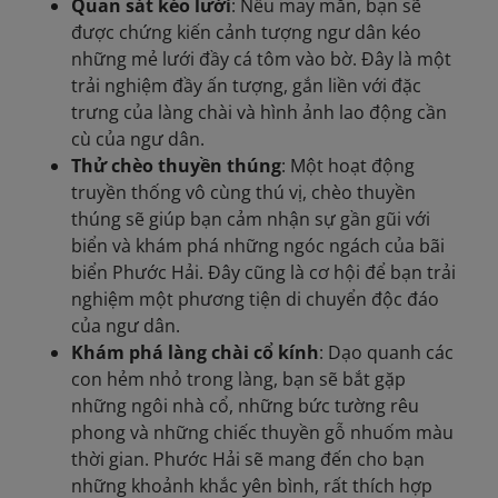
Quan sát kéo lưới
: Nếu may mắn, bạn sẽ
được chứng kiến cảnh tượng ngư dân kéo
những mẻ lưới đầy cá tôm vào bờ. Đây là một
trải nghiệm đầy ấn tượng, gắn liền với đặc
trưng của làng chài và hình ảnh lao động cần
cù của ngư dân.
Thử chèo thuyền thúng
: Một hoạt động
truyền thống vô cùng thú vị, chèo thuyền
thúng sẽ giúp bạn cảm nhận sự gần gũi với
biển và khám phá những ngóc ngách của bãi
biển Phước Hải. Đây cũng là cơ hội để bạn trải
nghiệm một phương tiện di chuyển độc đáo
của ngư dân.
Khám phá làng chài cổ kính
: Dạo quanh các
con hẻm nhỏ trong làng, bạn sẽ bắt gặp
những ngôi nhà cổ, những bức tường rêu
phong và những chiếc thuyền gỗ nhuốm màu
thời gian. Phước Hải sẽ mang đến cho bạn
những khoảnh khắc yên bình, rất thích hợp