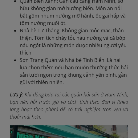
Quán Biển Xanh: Gần cầu cảng Hàm Ninh, sở
hữu không gian mở hướng biển. Món ăn nổi
bật gồm nhum nướng mỡ hành, ốc gai hấp và
tôm nướng muối ớt.
Nhà bè Tư Thắng: Không gian mộc mạc, thân
thiện. Tôm tích cháy tỏi, hàu nướng và cá bớp
nấu ngót là những món được nhiều người yêu
thích.
Sơn Trang Quán và Nhà bè Tình Biển: Là hai
lựa chọn thêm nếu bạn muốn thưởng thức hải
sản tươi ngon trong khung cảnh yên bình, gần
gũi với thiên nhiên.
Lưu ý:
Khi dùng bữa tại các quán hải sản ở Hàm Ninh,
bạn nên hỏi trước giá và cách tính theo đơn vị (theo
lạng hoặc theo phần) để có trải nghiệm trọn vẹn và
thoải mái hơn.