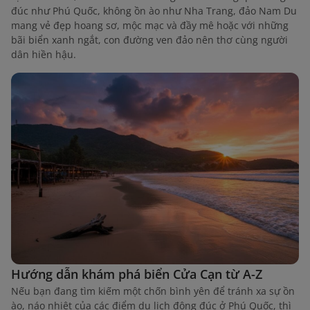
đúc như Phú Quốc, không ồn ào như Nha Trang, đảo Nam Du
mang vẻ đẹp hoang sơ, mộc mạc và đầy mê hoặc với những
bãi biển xanh ngắt, con đường ven đảo nên thơ cùng người
dân hiền hậu.
Hướng dẫn khám phá biển Cửa Cạn từ A-Z
Nếu bạn đang tìm kiếm một chốn bình yên để tránh xa sự ồn
ào, náo nhiệt của các điểm du lịch đông đúc ở Phú Quốc, thì