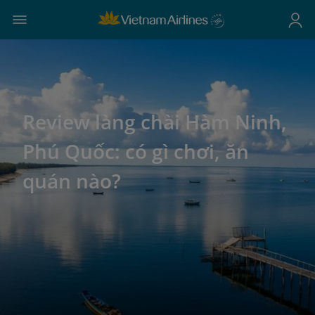
Review làng chài Hàm Ninh,
Phú Quốc: có gì chơi, ăn
quán nào?