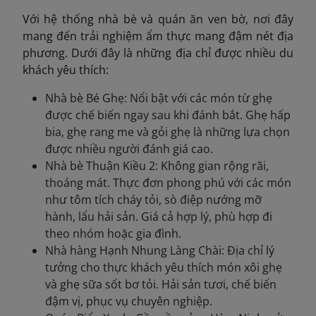
Với hệ thống nhà bè và quán ăn ven bờ, nơi đây
mang đến trải nghiệm ẩm thực mang đậm nét địa
phương. Dưới đây là những địa chỉ được nhiều du
khách yêu thích:
Nhà bè Bé Ghẹ: Nổi bật với các món từ ghẹ
được chế biến ngay sau khi đánh bắt. Ghẹ hấp
bia, ghẹ rang me và gỏi ghẹ là những lựa chọn
được nhiều người đánh giá cao.
Nhà bè Thuận Kiều 2: Không gian rộng rãi,
thoáng mát. Thực đơn phong phú với các món
như tôm tích cháy tỏi, sò điệp nướng mỡ
hành, lẩu hải sản. Giá cả hợp lý, phù hợp đi
theo nhóm hoặc gia đình.
Nhà hàng Hạnh Nhung Làng Chài: Địa chỉ lý
tưởng cho thực khách yêu thích món xôi ghẹ
và ghẹ sữa sốt bơ tỏi. Hải sản tươi, chế biến
đậm vị, phục vụ chuyên nghiệp.