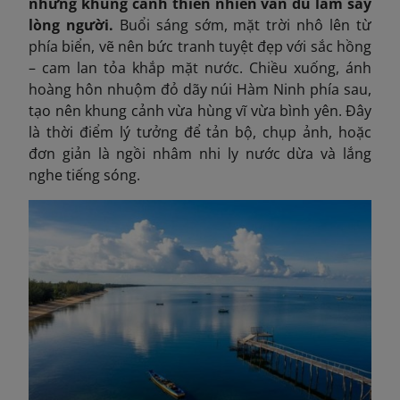
nhưng khung cảnh thiên nhiên vẫn đủ làm say
lòng người.
Buổi sáng sớm, mặt trời nhô lên từ
phía biển, vẽ nên bức tranh tuyệt đẹp với sắc hồng
– cam lan tỏa khắp mặt nước. Chiều xuống, ánh
hoàng hôn nhuộm đỏ dãy núi Hàm Ninh phía sau,
tạo nên khung cảnh vừa hùng vĩ vừa bình yên. Đây
là thời điểm lý tưởng để tản bộ, chụp ảnh, hoặc
đơn giản là ngồi nhâm nhi ly nước dừa và lắng
nghe tiếng sóng.