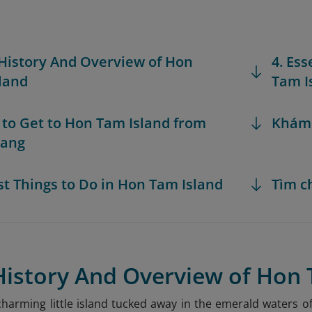
 History And Overview of Hon
4. Ess
land
Tam I
 to Get to Hon Tam Island from
Khám
rang
est Things to Do in Hon Tam Island
Tìm c
History And Overview of Hon
harming little island tucked away in the emerald waters o