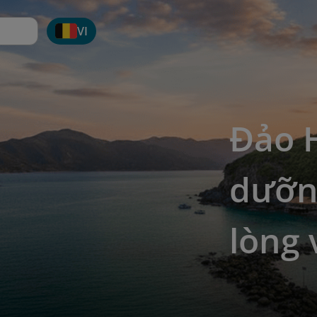
VI
Đảo 
dưỡn
lòng 