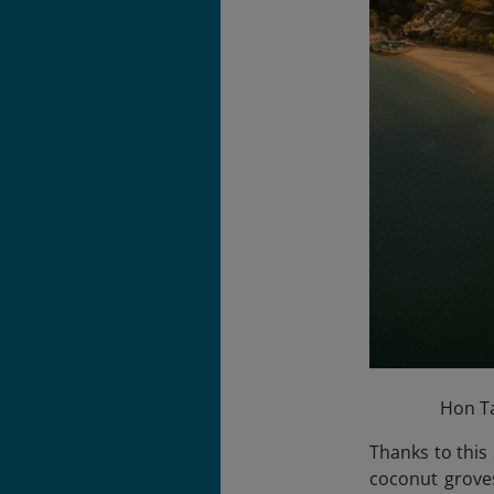
Hon Ta
Thanks to this 
coconut groves