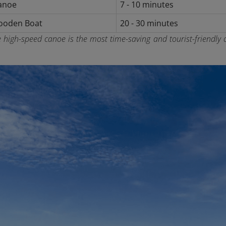
anoe
7 - 10 minutes
Wooden Boat
20 - 30 minutes
 high-speed canoe is the most time-saving and tourist-friendly