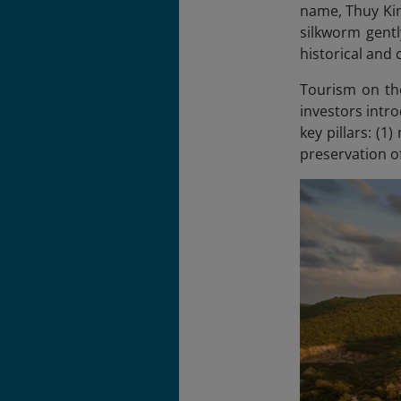
name, Thuy Kim
silkworm gentl
historical and
Tourism on th
investors intr
key pillars: (
preservation of 