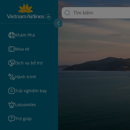
Khám Phá
Mua vé
Dịch vụ bổ trợ
Hành trình
Trải nghiệm bay
Lotusmiles
Trợ giúp