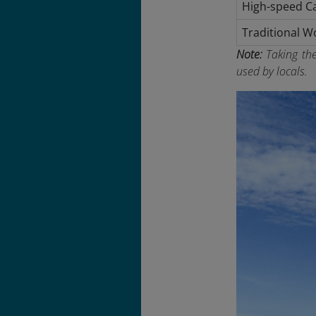
High-speed C
Traditional 
Note:
Taking the
used by locals.