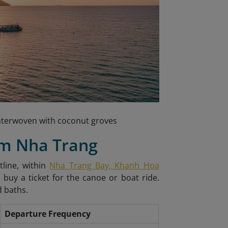
 interwoven with coconut groves
om Nha Trang
line, within
Nha Trang Bay, Khanh Hoa
o buy a ticket for the canoe or boat ride.
d baths.
Departure Frequency