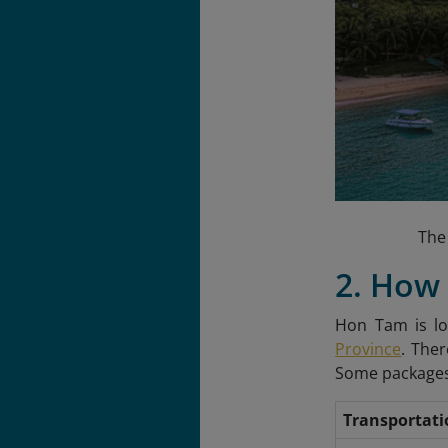
The 
2. How
Hon Tam is lo
Province
. Ther
Some packages 
Transportati