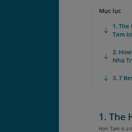
Mục lục
1. The
Tam Is
2. How
Nha T
3. 7 B
1. The 
Hon Tam is a c