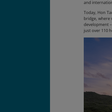
and internation
Today, Hon Tam
bridge, where 
development – 
just over 110 h